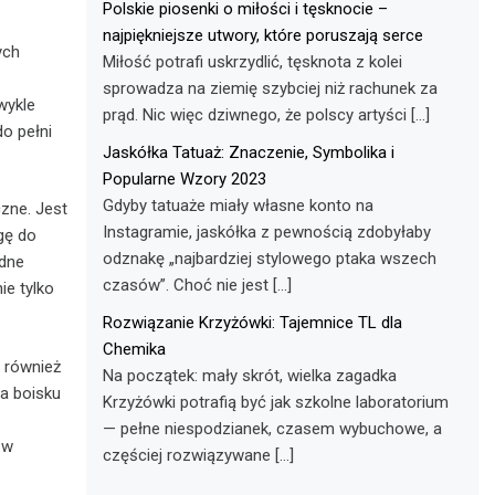
Polskie piosenki o miłości i tęsknocie –
najpiękniejsze utwory, które poruszają serce
ych
Miłość potrafi uskrzydlić, tęsknota z kolei
sprowadza na ziemię szybciej niż rachunek za
wykle
prąd. Nic więc dziwnego, że polscy artyści […]
o pełni
Jaskółka Tatuaż: Znaczenie, Symbolika i
Popularne Wzory 2023
Gdyby tatuaże miały własne konto na
zne. Jest
Instagramie, jaskółka z pewnością zdobyłaby
gę do
odznakę „najbardziej stylowego ptaka wszech
odne
czasów”. Choć nie jest […]
ie tylko
Rozwiązanie Krzyżówki: Tajemnice TL dla
Chemika
e również
Na początek: mały skrót, wielka zagadka
a boisku
Krzyżówki potrafią być jak szkolne laboratorium
— pełne niespodzianek, czasem wybuchowe, a
 w
częściej rozwiązywane […]