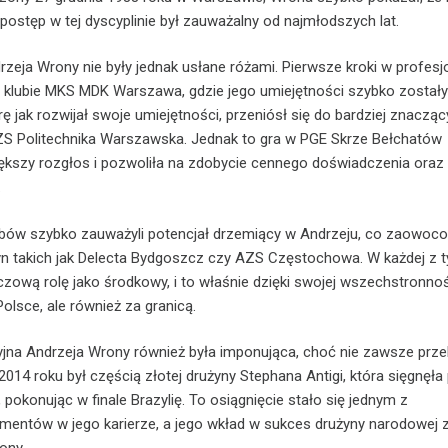
 postęp w tej dyscyplinie był zauważalny od najmłodszych lat.
rzeja Wrony nie były jednak usłane różami. Pierwsze kroki w profesj
 klubie MKS MDK Warszawa, gdzie jego umiejętności szybko zostały
ę jak rozwijał swoje umiejętności, przeniósł się do bardziej znaczą
AZS Politechnika Warszawska. Jednak to gra w PGE Skrze Bełchatów
ększy rozgłos i pozwoliła na zdobycie cennego doświadczenia oraz 
.
ubów szybko zauważyli potencjał drzemiący w Andrzeju, co zaowoc
n takich jak Delecta Bydgoszcz czy AZS Częstochowa. W każdej z t
zową rolę jako środkowy, i to właśnie dzięki swojej wszechstronno
Polsce, ale również za granicą.
yjna Andrzeja Wrony również była imponująca, choć nie zawsze prze
14 roku był częścią złotej drużyny Stephana Antigi, która sięgnęła
pokonując w finale Brazylię. To osiągnięcie stało się jednym z
mentów w jego karierze, a jego wkład w sukces drużyny narodowej 