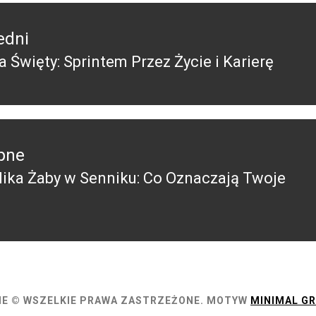
edni
a Święty: Sprintem Przez Życie i Karierę
edni
pne
ika Żaby w Senniku: Co Oznaczają Twoje
pny
E © WSZELKIE PRAWA ZASTRZEŻONE.
MOTYW
MINIMAL GR