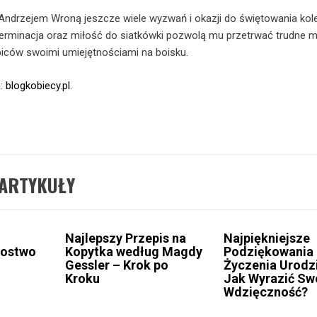
Andrzejem Wroną jeszcze wiele wyzwań i okazji do świętowania kol
erminacja oraz miłość do siatkówki pozwolą mu przetrwać trudne 
iców swoimi umiejętnościami na boisku.
a:
blogkobiecy.pl
.
ARTYKUŁY
Najlepszy Przepis na
Najpiękniejsze
bostwo
Kopytka według Magdy
Podziękowania
Gessler – Krok po
Życzenia Urodz
Kroku
Jak Wyrazić Sw
Wdzięczność?