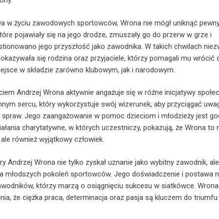
ony.
ywa w życiu zawodowych sportowców, Wrona nie mógł uniknąć pewn
tóre pojawiały się na jego drodze, zmuszały go do przerw w grze i
stionowano jego przyszłość jako zawodnika. W takich chwilach niez
azywała się rodzina oraz przyjaciele, którzy pomagali mu wrócić d
iejsce w składzie zarówno klubowym, jak i narodowym.
em Andrzej Wrona aktywnie angażuje się w różne inicjatywy społec
nym sercu, który wykorzystuje swój wizerunek, aby przyciągać uwa
 spraw. Jego zaangażowanie w pomoc dzieciom i młodzieży jest g
iałania charytatywne, w których uczestniczy, pokazują, że Wrona to n
 ale również wyjątkowy człowiek.
ry Andrzej Wrona nie tylko zyskał uznanie jako wybitny zawodnik, al
 dla młodszych pokoleń sportowców. Jego doświadczenie i postawa n
awodników, którzy marzą o osiągnięciu sukcesu w siatkówce. Wrona
ia, że ciężka praca, determinacja oraz pasja są kluczem do triumfu