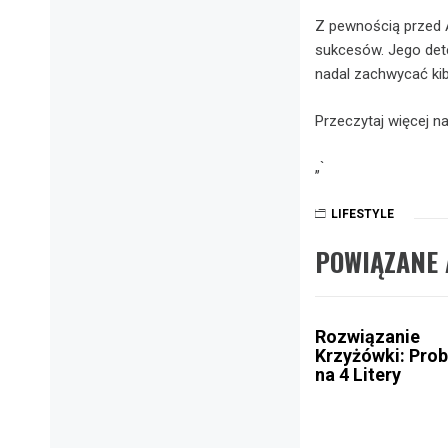
Z pewnością przed 
sukcesów. Jego det
nadal zachwycać kib
Przeczytaj więcej n
„`
LIFESTYLE
POWIĄZANE 
Rozwiązanie
Krzyżówki: Pro
na 4 Litery