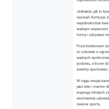
odpowiednio doceni
Jednakże, jak to b
wyzwań. Kontuzje, k
niejednokrotnie kwe
ważnym wsparciem ok
formy i odzyskać m
Poza boiskowym życi
to człowiek o ogrom
ważnych społecznie
podziwu, a liczne dz
świetny sportowiec,
W ciągu swojej karie
jako lider i mentor
inspirują młodych z
niezmiennie udowadn
świecie sportu.