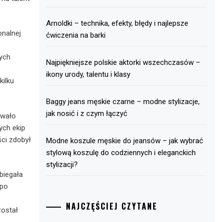
Arnoldki – technika, efekty, błędy i najlepsze
onalnej
ćwiczenia na barki
cych
Najpiękniejsze polskie aktorki wszechczasów –
ikony urody, talentu i klasy
kilku
Baggy jeans męskie czarne – modne stylizacje,
jak nosić i z czym łączyć
owało
ych ekip
ści zdobył
Modne koszule męskie do jeansów – jak wybrać
stylową koszulę do codziennych i eleganckich
stylizacji?
biegała
 po
NAJCZĘŚCIEJ CZYTANE
został