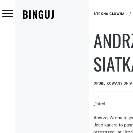
Przejdź
BINGUJ
do
STRONA GŁÓWNA
treści
ANDR
Menu
główne
SIATK
OPUBLIKOWANY DNI
„`html
Andrzej Wrona to je
Jego kariera to pas
przestrzeni lat. Ur