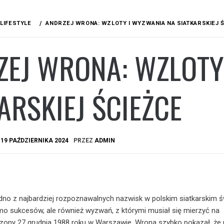
LIFESTYLE
ANDRZEJ WRONA: WZLOTY I WYZWANIA NA SIATKARSKIEJ 
ZEJ WRONA: WZLOTY
ARSKIEJ ŚCIEŻCE
A
19 PAŹDZIERNIKA 2024
PRZEZ
ADMIN
dno z najbardziej rozpoznawalnych nazwisk w polskim siatkarskim ś
mo sukcesów, ale również wyzwań, z którymi musiał się mierzyć na
odzony 27 grudnia 1988 roku w Warszawie, Wrona szybko pokazał, że 