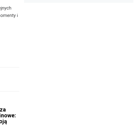
ejnych
momenty i
 za
inowe:
oją