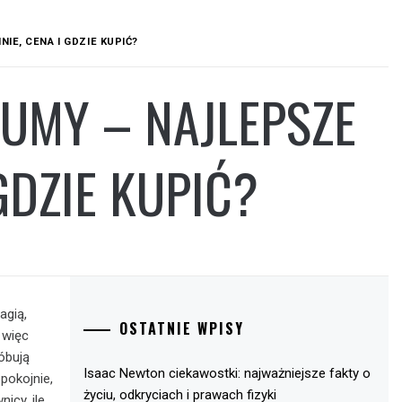
IE, CENA I GDZIE KUPIĆ?
FUMY – NAJLEPSZE
GDZIE KUPIĆ?
agią,
OSTATNIE WPISY
 więc
óbują
Isaac Newton ciekawostki: najważniejsze fakty o
pokojnie,
życiu, odkryciach i prawach fizyki
icy, ile