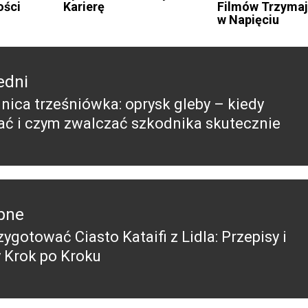
ości
Karierę
Filmów Trzyma
w Napięciu
edni
nica trześniówka: oprysk gleby – kiedy
edni
ć i czym zwalczać szkodnika skutecznie
pne
ygotować Ciasto Kataifi z Lidla: Przepisy i
pny
 Krok po Kroku