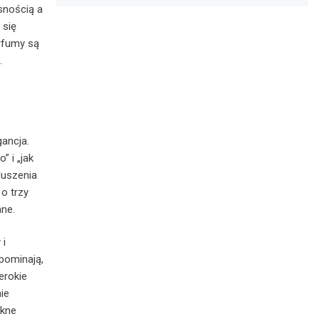
snością a
 się
erfumy są
.
gancja.
” i „jak
duszenia
o trzy
ane.
 i
pominają,
erokie
ie
ękne