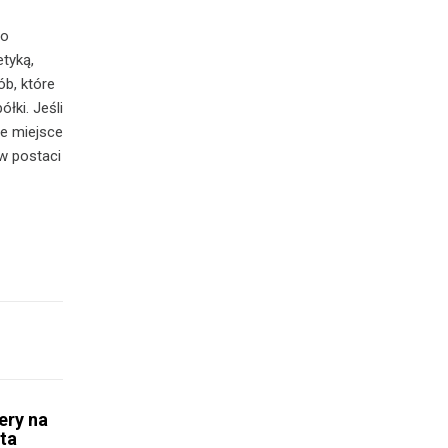
go
etyką,
ób, które
łki. Jeśli
e miejsce
 w postaci
ery na
sta