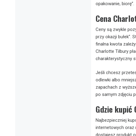
opakowanie, biorę”.
Cena Charlot
Ceny są zwykle pozy
przy okazji bułek”.
finalna kwota zależ
Charlotte Tilbury pł
charakterystyczny st
Jeśli chcesz przet
odlewki albo mniejs
zapachach z wyższej
po samym zdjęciu pr
Gdzie kupić 
Najbezpieczniej kup
internetowych oraz
dostajesz produkt o