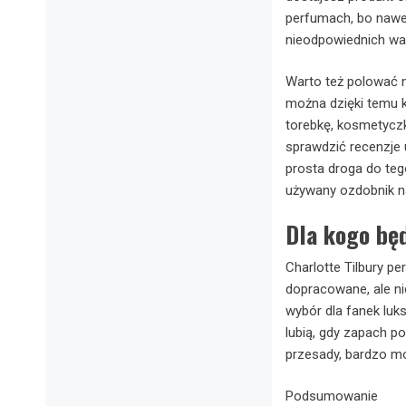
perfumach, bo nawet 
nieodpowiednich wa
Warto też polować 
można dzięki temu k
torebkę, kosmetyczkę
sprawdzić recenzje 
prosta droga do tego
używany ozdobnik n
Dla kogo bę
Charlotte Tilbury pe
dopracowane, ale ni
wybór dla fanek luk
lubią, gdy zapach po
przesady, bardzo moż
Podsumowanie