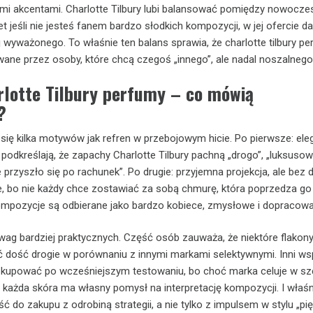
i akcentami. Charlotte Tilbury lubi balansować pomiędzy nowocze
t jeśli nie jesteś fanem bardzo słodkich kompozycji, w jej ofercie da
j wyważonego. To właśnie ten balans sprawia, że charlotte tilbury p
wane przez osoby, które chcą czegoś „innego”, ale nadal noszalnego
rlotte Tilbury perfumy – co mówią
?
 się kilka motywów jak refren w przebojowym hicie. Po pierwsze: ele
odkreślają, że zapachy Charlotte Tilbury pachną „drogo”, „luksusowo
e przyszło się po rachunek”. Po drugie: przyjemna projekcja, ale bez 
, bo nie każdy chce zostawiać za sobą chmurę, która poprzedza go 
 kompozycje są odbierane jako bardzo kobiece, zmysłowe i dopracow
uwag bardziej praktycznych. Część osób zauważa, że niektóre flakony
ć dość drogie w porównaniu z innymi markami selektywnymi. Inni ws
j kupować po wcześniejszym testowaniu, bo choć marka celuje w sz
 każda skóra ma własny pomysł na interpretację kompozycji. I właśn
ć do zakupu z odrobiną strategii, a nie tylko z impulsem w stylu „pi