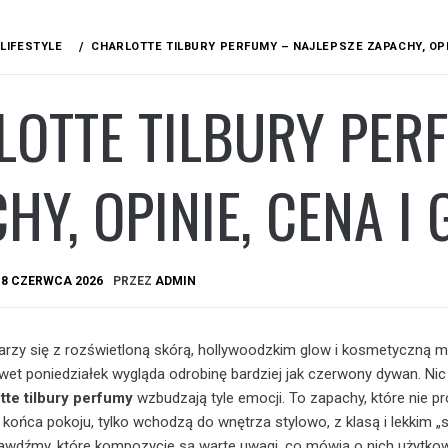
LIFESTYLE
CHARLOTTE TILBURY PERFUMY – NAJLEPSZE ZAPACHY, OPIN
OTTE TILBURY PER
HY, OPINIE, CENA I 
A
8 CZERWCA 2026
PRZEZ
ADMIN
ojarzy się z rozświetloną skórą, hollywoodzkim glow i kosmetyczną m
awet poniedziałek wygląda odrobinę bardziej jak czerwony dywan. Nic
tte tilbury perfumy
wzbudzają tyle emocji. To zapachy, które nie pr
 końca pokoju, tylko wchodzą do wnętrza stylowo, z klasą i lekkim „s
rawdźmy, które kompozycje są warte uwagi, co mówią o nich użytkown