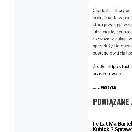
Charlotte Tilbury p
podejścia do zapach
która przyciąga wzr
lubią ciepłe, sensua
rozważasz zakup, w
sprzedaży. Bo owsze
pustego portfela i p
Źródło:
https://fash
przetestowac/
LIFESTYLE
POWIĄZANE 
Ile Lat Ma Barte
Kubicki? Spraw