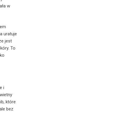
tała w
sem
a uratuje
ze jest
kóry. To
dko
e i
świetny
b, które
ale bez