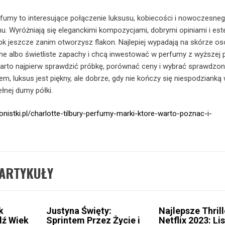
erfumy to interesujące połączenie luksusu, kobiecości i nowoczesne
u. Wyróżniają się eleganckimi kompozycjami, dobrymi opiniami i est
ok jeszcze zanim otworzysz flakon. Najlepiej wypadają na skórze os
lne albo świetliste zapachy i chcą inwestować w perfumy z wyższej pó
arto najpierw sprawdzić próbkę, porównać ceny i wybrać sprawdzon
m, luksus jest piękny, ale dobrze, gdy nie kończy się niespodzianką
ełnej dumy półki.
ionistki.pl/charlotte-tilbury-perfumy-marki-ktore-warto-poznac-i-
ARTYKUŁY
k
Justyna Święty:
Najlepsze Thrill
dź Wiek
Sprintem Przez Życie i
Netflix 2023: Li