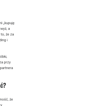
i „kupuję
zwyż, a
to, że za
ding i
óbki,
za przy
partnera
ać?
ność, że
zy