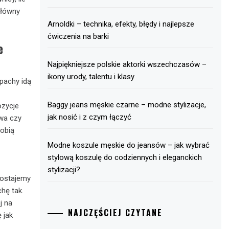
główny
Arnoldki – technika, efekty, błędy i najlepsze
ćwiczenia na barki
e
Najpiękniejsze polskie aktorki wszechczasów –
ikony urody, talentu i klasy
apachy idą
Baggy jeans męskie czarne – modne stylizacje,
ozycje
jak nosić i z czym łączyć
ewa czy
robią
Modne koszule męskie do jeansów – jak wybrać
stylową koszulę do codziennych i eleganckich
stylizacji?
dostajemy
hę tak.
j na
NAJCZĘŚCIEJ CZYTANE
 jak