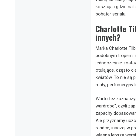
kosztują i gdzie naj
bohater serialu.
Charlotte Ti
innych?
Marka Charlotte Tilb
podobnym tropem: ma
jednocześnie zosta
otulające, często ci
kwiatów. To nie są 
mały, perfumeryjny li
Warto też zaznaczy
wardrobe”, czyli za
zapachy dopasowane 
Ale przyznamy uczci
randce, inaczej w p
własna lepsza wersj