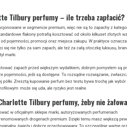
te Tilbury perfumy – ile trzeba zapłacić?
cjonowane w segmencie premium, więc nie są to zapachy z kategori
 Standardowe flakony potrafią kosztować od około kilkuset złotych w
y od pojemności, promocji oraz miejsca zakupu. W praktyce oznacza 
aci się nie tylko za sam zapach, ale też za całą otoczkę luksusu, bran
yl marki.
estować zapach przed większym wydatkiem, dobrym pomysłem są pr
ze pojemności, jeśli są dostępne. To rozsądne rozwiązanie, zwłaszc
 półki. Zresztą kupowanie perfum bez testu bywa trochę jak wybór 
ofilowym: może się uda, ale ryzyko jest realne.
Charlotte Tilbury perfumy, żeby nie żałow
ować w oficjalnym sklepie marki, autoryzowanych perfumeriach
 renomowanych drogeriach premium. Dzięki temu masz większą pew
ryginalny, świeży i dobrze przechowywany. To szczególnie ważne pr