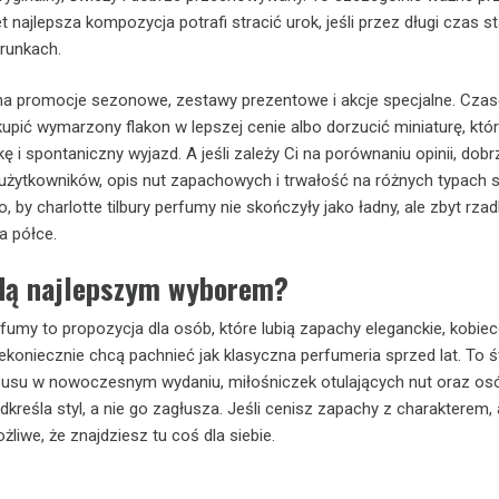
najlepsza kompozycja potrafi stracić urok, jeśli przez długi czas s
runkach.
na promocje sezonowe, zestawy prezentowe i akcje specjalne. Cza
upić wymarzony flakon w lepszej cenie albo dorzucić miniaturę, któr
 i spontaniczny wyjazd. A jeśli zależy Ci na porównaniu opinii, dobr
użytkowników, opis nut zapachowych i trwałość na różnych typach s
, by charlotte tilbury perfumy nie skończyły jako ładny, ale zbyt rza
a półce.
dą najlepszym wyborem?
rfumy to propozycja dla osób, które lubią zapachy eleganckie, kobiec
ekoniecznie chcą pachnieć jak klasyczna perfumeria sprzed lat. To 
susu w nowoczesnym wydaniu, miłośniczek otulających nut oraz osó
dkreśla styl, a nie go zagłusza. Jeśli cenisz zapachy z charakterem, 
liwe, że znajdziesz tu coś dla siebie.