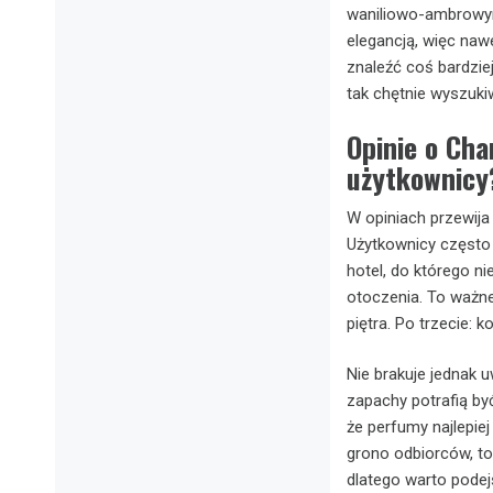
waniliowo-ambrowym
elegancją, więc nawe
znaleźć coś bardzie
tak chętnie wyszuki
Opinie o Cha
użytkownicy
W opiniach przewija
Użytkownicy często p
hotel, do którego ni
otoczenia. To ważne
piętra. Po trzecie:
Nie brakuje jednak 
zapachy potrafią by
że perfumy najlepie
grono odbiorców, to
dlatego warto podejś