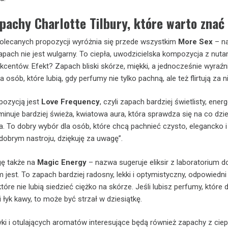
pachy Charlotte Tilbury, które warto znać
olecanych propozycji wyróżnia się przede wszystkim
More Sex
– na
pach nie jest wulgarny. To ciepła, uwodzicielska kompozycja z nutam
kcentów. Efekt? Zapach bliski skórze, miękki, a jednocześnie wyraźn
a osób, które lubią, gdy perfumy nie tylko pachną, ale też flirtują za n
pozycją jest
Love Frequency
, czyli zapach bardziej świetlisty, ener
inuje bardziej świeża, kwiatowa aura, która sprawdza się na co dzień
a. To dobry wybór dla osób, które chcą pachnieć czysto, elegancko i
dobrym nastroju, dziękuję za uwagę”.
ę także na
Magic Energy
– nazwa sugeruje eliksir z laboratorium 
jest. To zapach bardziej radosny, lekki i optymistyczny, odpowiedni
óre nie lubią siedzieć ciężko na skórze. Jeśli lubisz perfumy, które 
i łyk kawy, to może być strzał w dziesiątkę.
yki i otulających aromatów interesujące będą również zapachy z ciep