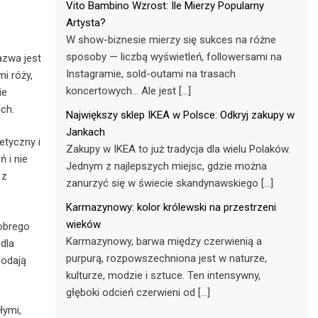
Vito Bambino Wzrost: Ile Mierzy Popularny
Artysta?
W show-biznesie mierzy się sukces na różne
sposoby — liczbą wyświetleń, followersami na
zwa jest
Instagramie, sold-outami na trasach
i róży,
koncertowych… Ale jest […]
ie
ich.
Największy sklep IKEA w Polsce: Odkryj zakupy w
Jankach
getyczny i
Zakupy w IKEA to już tradycja dla wielu Polaków.
 i nie
Jednym z najlepszych miejsc, gdzie można
 z
zanurzyć się w świecie skandynawskiego […]
Karmazynowy: kolor królewski na przestrzeni
wieków
dobrego
Karmazynowy, barwa między czerwienią a
 dla
purpurą, rozpowszechniona jest w naturze,
dodają
kulturze, modzie i sztuce. Ten intensywny,
głęboki odcień czerwieni od […]
łymi,