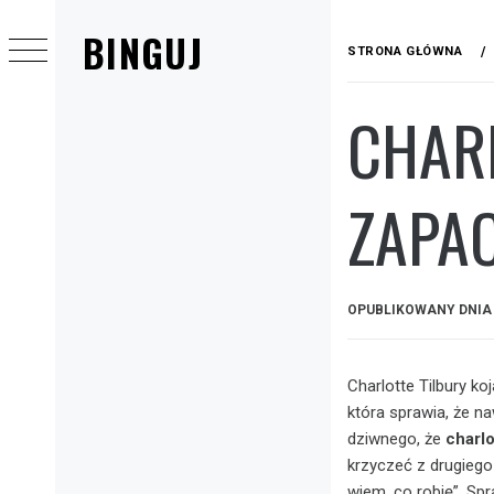
Przejdź
BINGUJ
do
STRONA GŁÓWNA
treści
CHARL
Menu
główne
ZAPAC
OPUBLIKOWANY DNI
Charlotte Tilbury k
która sprawia, że n
dziwnego, że
charlo
krzyczeć z drugiego
wiem, co robię”. Sp