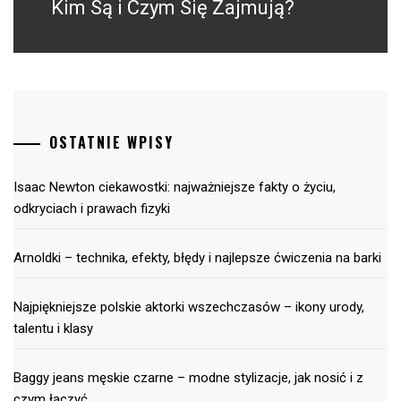
post:
Kim Są i Czym Się Zajmują?
OSTATNIE WPISY
Isaac Newton ciekawostki: najważniejsze fakty o życiu,
odkryciach i prawach fizyki
Arnoldki – technika, efekty, błędy i najlepsze ćwiczenia na barki
Najpiękniejsze polskie aktorki wszechczasów – ikony urody,
talentu i klasy
Baggy jeans męskie czarne – modne stylizacje, jak nosić i z
czym łączyć