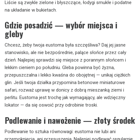
Liście są zwykle zielone i błyszczące, łodygi smukłe i podatne
na układanie w bukietach.
Gdzie posadzić — wybór miejsca i
gleby
Chcesz, żeby twoja eustoma była szczęśliwa? Daj jej jasne
stanowisko, ale nie bezpośrednie, palące słońce przez cały
dzień. Najlepiej sprawdzi się miejsce z porannym słońcem i
lekkim cieniem po południu. Gleba powinna być żyzna,
przepuszczalna i lekko kwaśna do obojętnej — unikaj ciężkich
glin. Jeśli twoja działka przypomina betonowe miniaturowe
safari, rozważ uprawę w donicy z dobrą mieszanką ziemi i
perlitu. Eustoma jest trochę jak wymagający, ale wdzięczny
lokator — da się oswoić przy odrobinie troski.
Podlewanie i nawożenie — złoty środek
Podlewanie to sztuka równowagi: eustoma nie lubi ani
przemoknięcia, ani przesuszenia. Najlepiej podlewać regularnie,