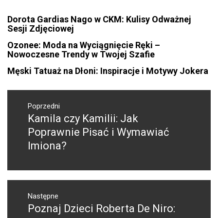
Dorota Gardias Nago w CKM: Kulisy Odważnej
Sesji Zdjęciowej
Ozonee: Moda na Wyciągnięcie Ręki –
Nowoczesne Trendy w Twojej Szafie
Męski Tatuaż na Dłoni: Inspiracje i Motywy Jokera
Nawigacja
wpisu
Poprzedni
Kamila czy Kamilii: Jak
Poprzedni
wpis:
Poprawnie Pisać i Wymawiać
Imiona?
Następne
Poznaj Dzieci Roberta De Niro:
Następny