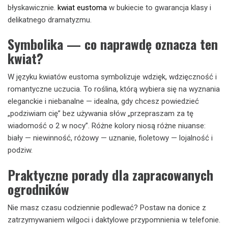
błyskawicznie.
kwiat eustoma
w bukiecie to gwarancja klasy i
delikatnego dramatyzmu.
Symbolika — co naprawdę oznacza ten
kwiat?
W języku kwiatów eustoma symbolizuje wdzięk, wdzięczność i
romantyczne uczucia. To roślina, którą wybiera się na wyznania
eleganckie i niebanalne — idealna, gdy chcesz powiedzieć
„podziwiam cię” bez używania słów „przepraszam za tę
wiadomość o 2 w nocy”. Różne kolory niosą różne niuanse:
biały — niewinność, różowy — uznanie, fioletowy — lojalność i
podziw.
Praktyczne porady dla zapracowanych
ogrodników
Nie masz czasu codziennie podlewać? Postaw na donice z
zatrzymywaniem wilgoci i daktylowe przypomnienia w telefonie.