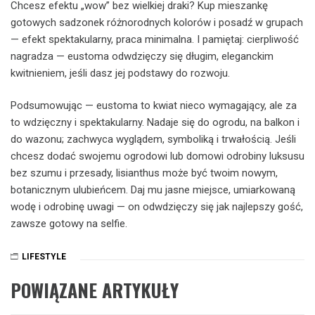
Chcesz efektu „wow” bez wielkiej draki? Kup mieszankę
gotowych sadzonek różnorodnych kolorów i posadź w grupach
— efekt spektakularny, praca minimalna. I pamiętaj: cierpliwość
nagradza — eustoma odwdzięczy się długim, eleganckim
kwitnieniem, jeśli dasz jej podstawy do rozwoju.
Podsumowując — eustoma to kwiat nieco wymagający, ale za
to wdzięczny i spektakularny. Nadaje się do ogrodu, na balkon i
do wazonu; zachwyca wyglądem, symboliką i trwałością. Jeśli
chcesz dodać swojemu ogrodowi lub domowi odrobiny luksusu
bez szumu i przesady, lisianthus może być twoim nowym,
botanicznym ulubieńcem. Daj mu jasne miejsce, umiarkowaną
wodę i odrobinę uwagi — on odwdzięczy się jak najlepszy gość,
zawsze gotowy na selfie.
LIFESTYLE
POWIĄZANE ARTYKUŁY