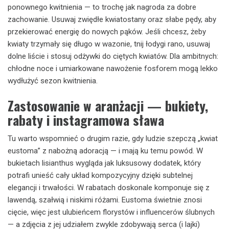
ponownego kwitnienia — to trochę jak nagroda za dobre
zachowanie. Usuwaj zwiędłe kwiatostany oraz słabe pędy, aby
przekierować energię do nowych pąków. Jeśli chcesz, żeby
kwiaty trzymały się długo w wazonie, tnij łodygi rano, usuwaj
dolne liście i stosuj odżywki do ciętych kwiatów. Dla ambitnych:
chłodne noce i umiarkowane nawożenie fosforem mogą lekko
wydłużyć sezon kwitnienia.
Zastosowanie w aranżacji — bukiety,
rabaty i instagramowa sława
Tu warto wspomnieć o drugim razie, gdy ludzie szepczą „kwiat
eustoma” z nabożną adoracją — i mają ku temu powód. W
bukietach lisianthus wygląda jak luksusowy dodatek, który
potrafi unieść cały układ kompozycyjny dzięki subtelnej
elegancji i trwałości. W rabatach doskonale komponuje się z
lawendą, szałwią i niskimi różami. Eustoma świetnie znosi
cięcie, więc jest ulubieńcem florystów i influencerów ślubnych
— a zdjęcia z jej udziałem zwykle zdobywają serca (i lajki)