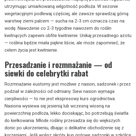
utrzymując umiarkowaną wilgotność podłoża. W sezonie
wegetacyjnym podlewaj częściej, ale zawsze sprawdzaj górną
warstwę ziemi palcem — sucha na 2-3 cm oznacza czas na
wodę. Nawożenie co 2-3 tygodnie nawozem do roślin
kwitnących zapewni obfite kwitnienie. Unikaj przesadnego azotu
— roślina będzie miała piękne liście, ale może zapomnieć, że
celem życia jest kwitnienie.
Przesadzanie i rozmnażanie — od
siewki do celebrytki rabat
Rozmnażanie eustomy jest możliwe z nasion, sadzonek i przez
podział w zależności od odmiany. Siew nasion wymaga
cierpliwości — to nie jest ekspresowy kurs ogrodnictwa.
Nasiona wysiewa się jesienią lub wczesną wiosną na
powierzchnię podłoża, lekko dociskając, bo potrzebują światła
do kiełkowania. Młode rośliny przesadza się do większych
donic po ukorzenieniu, dbając o delikatne obchodzenie się z
korzeniami. Jeśli wolisz skróty, kup gotowe sadzonki w szkółce