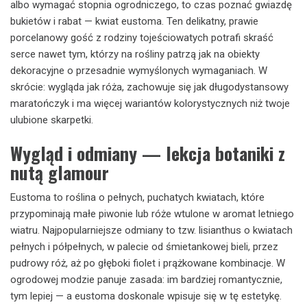
albo wymagać stopnia ogrodniczego, to czas poznać gwiazdę
bukietów i rabat — kwiat eustoma. Ten delikatny, prawie
porcelanowy gość z rodziny tojeściowatych potrafi skraść
serce nawet tym, którzy na rośliny patrzą jak na obiekty
dekoracyjne o przesadnie wymyślonych wymaganiach. W
skrócie: wygląda jak róża, zachowuje się jak długodystansowy
maratończyk i ma więcej wariantów kolorystycznych niż twoje
ulubione skarpetki.
Wygląd i odmiany — lekcja botaniki z
nutą glamour
Eustoma to roślina o pełnych, puchatych kwiatach, które
przypominają małe piwonie lub róże wtulone w aromat letniego
wiatru. Najpopularniejsze odmiany to tzw. lisianthus o kwiatach
pełnych i półpełnych, w palecie od śmietankowej bieli, przez
pudrowy róż, aż po głęboki fiolet i prążkowane kombinacje. W
ogrodowej modzie panuje zasada: im bardziej romantycznie,
tym lepiej — a eustoma doskonale wpisuje się w tę estetykę.