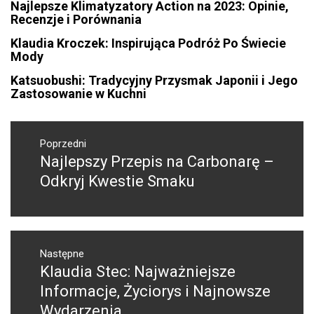
Najlepsze Klimatyzatory Action na 2023: Opinie,
Recenzje i Porównania
Klaudia Kroczek: Inspirująca Podróż Po Świecie
Mody
Katsuobushi: Tradycyjny Przysmak Japonii i Jego
Zastosowanie w Kuchni
Nawigacja
wpisu
Poprzedni
Najlepszy Przepis na Carbonarę –
Poprzedni
wpis:
Odkryj Kwestie Smaku
Następne
Klaudia Stec: Najważniejsze
Następny
post:
Informacje, Życiorys i Najnowsze
Wydarzenia