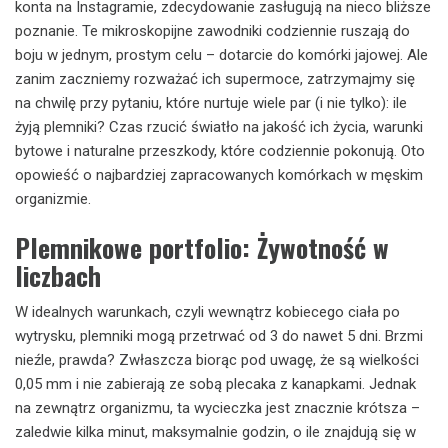
konta na Instagramie, zdecydowanie zasługują na nieco bliższe
poznanie. Te mikroskopijne zawodniki codziennie ruszają do
boju w jednym, prostym celu – dotarcie do komórki jajowej. Ale
zanim zaczniemy rozważać ich supermoce, zatrzymajmy się
na chwilę przy pytaniu, które nurtuje wiele par (i nie tylko): ile
żyją plemniki? Czas rzucić światło na jakość ich życia, warunki
bytowe i naturalne przeszkody, które codziennie pokonują. Oto
opowieść o najbardziej zapracowanych komórkach w męskim
organizmie.
Plemnikowe portfolio: Żywotność w
liczbach
W idealnych warunkach, czyli wewnątrz kobiecego ciała po
wytrysku, plemniki mogą przetrwać od 3 do nawet 5 dni. Brzmi
nieźle, prawda? Zwłaszcza biorąc pod uwagę, że są wielkości
0,05 mm i nie zabierają ze sobą plecaka z kanapkami. Jednak
na zewnątrz organizmu, ta wycieczka jest znacznie krótsza –
zaledwie kilka minut, maksymalnie godzin, o ile znajdują się w