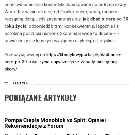
przeciwsłoneczna i kosmetyki dopasowane do potrzeb skóry.
Warto też wspierać cerę od środka: snem, wodą, ruchem i
rozsądną dietą. Jeśli zastanawiasz się,
jak dbać o cerę po 30
roku życia
, odpowiedź brzmi: konsekwentnie, łagodnie i z
odrobiną poczucia humoru. Skóra naprawdę to doceni — i
odwdzięczy się lepszym wyglądem szybciej, niż myślisz.
Przeczytaj więcej na:
https://lifestylowyportal.pl/jak-dbac-o-
cere-po-30-roku-zycia-najwazniejsze-zasady-pielegnacji-
skory/
LIFESTYLE
POWIĄZANE ARTYKUŁY
Pompa Ciepła Monoblok vs Split: Opinie i
Rekomendacje z Forum