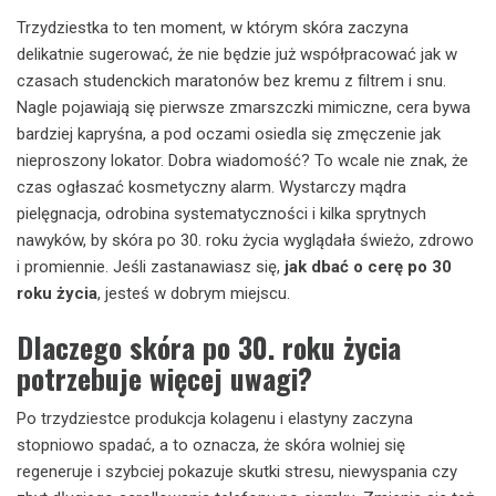
Trzydziestka to ten moment, w którym skóra zaczyna
delikatnie sugerować, że nie będzie już współpracować jak w
czasach studenckich maratonów bez kremu z filtrem i snu.
Nagle pojawiają się pierwsze zmarszczki mimiczne, cera bywa
bardziej kapryśna, a pod oczami osiedla się zmęczenie jak
nieproszony lokator. Dobra wiadomość? To wcale nie znak, że
czas ogłaszać kosmetyczny alarm. Wystarczy mądra
pielęgnacja, odrobina systematyczności i kilka sprytnych
nawyków, by skóra po 30. roku życia wyglądała świeżo, zdrowo
i promiennie. Jeśli zastanawiasz się,
jak dbać o cerę po 30
roku życia
, jesteś w dobrym miejscu.
Dlaczego skóra po 30. roku życia
potrzebuje więcej uwagi?
Po trzydziestce produkcja kolagenu i elastyny zaczyna
stopniowo spadać, a to oznacza, że skóra wolniej się
regeneruje i szybciej pokazuje skutki stresu, niewyspania czy