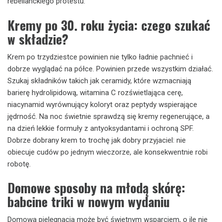
rebelianckiego protestu.
Kremy po 30. roku życia: czego szukać
w składzie?
Krem po trzydziestce powinien nie tylko ładnie pachnieć i
dobrze wyglądać na półce. Powinien przede wszystkim działać.
Szukaj składników takich jak ceramidy, które wzmacniają
barierę hydrolipidową, witamina C rozświetlająca cerę,
niacynamid wyrównujący koloryt oraz peptydy wspierające
jędrność. Na noc świetnie sprawdzą się kremy regenerujące, a
na dzień lekkie formuły z antyoksydantami i ochroną SPF.
Dobrze dobrany krem to trochę jak dobry przyjaciel: nie
obiecuje cudów po jednym wieczorze, ale konsekwentnie robi
robotę.
Domowe sposoby na młodą skórę:
babcine triki w nowym wydaniu
Domowa pielęgnacja może być świetnym wsparciem, o ile nie