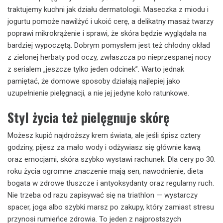
traktujemy kuchni jak działu dermatologii. Maseczka z miodu i
jogurtu pomoże nawilżyć i ukoić cerę, a delikatny masaż twarzy
poprawi mikrokrążenie i sprawi, że skóra będzie wyglądała na
bardziej wypoczętą. Dobrym pomysłem jest też chłodny okład
z zielonej herbaty pod oczy, zwłaszcza po nieprzespanej nocy
z serialem „jeszcze tylko jeden odcinek”. Warto jednak
pamiętać, że domowe sposoby działają najlepiej jako
uzupełnienie pielęgnacji, a nie jej jedyne koło ratunkowe.
Styl życia też pielęgnuje skórę
Możesz kupić najdroższy krem świata, ale jeśli śpisz cztery
godziny, pijesz za mało wody i odżywiasz się głównie kawą
oraz emocjami, skóra szybko wystawi rachunek. Dla cery po 30.
roku życia ogromne znaczenie mają sen, nawodnienie, dieta
bogata w zdrowe tłuszcze i antyoksydanty oraz regularny ruch.
Nie trzeba od razu zapisywać się na triathlon — wystarczy
spacer, joga albo szybki marsz po zakupy, który zamiast stresu
przynosi rumieńce zdrowia. To jeden z najprostszych