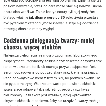
zbyt długiego scrollowania telefonu po ciemku. Zmienia się też
poziom nawilżenia, przez co cera może stać się bardziej sucha,
szara albo wrażliwa. To nie kaprys natury, tylko jej mały żart.
Dlatego właśnie
jak dbać o cerę po 30 roku życia
przestaje
być pytaniem z kategorii „może kiedyś”, a staje się codzienną
strategią dbania o młody wygląd.
Codzienna pielęgnacja twarzy: mniej
chaosu, więcej efektów
Najlepsza pielęgnacja nie musi przypominać laboratoryjnego
eksperymentu. Wystarczy solidna baza: delikatne oczyszczanie
rano i wieczorem, tonik lub esencja przywracająca komfort,
serum dopasowane do potrzeb skóry oraz krem nawilżający.
Rano obowiązkowo krem z filtrem SPF, bo promieniowanie UV
nie pyta o metrykę. Wieczorem warto postawić na składniki
wspierające odnowę, takie jak retinol, peptydy czy kwas
hialuronowy. Jeśli skóra jest wrażliwa, lepiej wprowadzać
aktywne składniki stopniowo, żeby nie urządzić twarzy małego