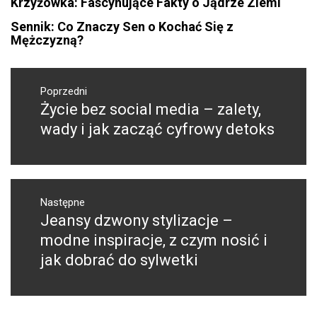
Krzyżówka: Fascynujące Fakty o Jądrze Ziemi
Sennik: Co Znaczy Sen o Kochać Się z
Mężczyzną?
Nawigacja
wpisu
Poprzedni
Życie bez social media – zalety,
Poprzedni
wpis:
wady i jak zacząć cyfrowy detoks
Następne
Jeansy dzwony stylizacje –
Następny
post:
modne inspiracje, z czym nosić i
jak dobrać do sylwetki