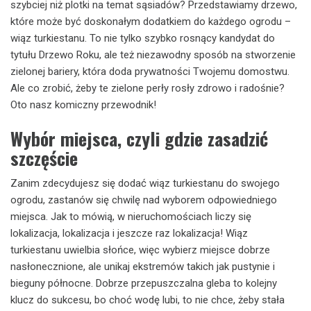
szybciej niż plotki na temat sąsiadów? Przedstawiamy drzewo,
które może być doskonałym dodatkiem do każdego ogrodu –
wiąz turkiestanu. To nie tylko szybko rosnący kandydat do
tytułu Drzewo Roku, ale też niezawodny sposób na stworzenie
zielonej bariery, która doda prywatności Twojemu domostwu.
Ale co zrobić, żeby te zielone perły rosły zdrowo i radośnie?
Oto nasz komiczny przewodnik!
Wybór miejsca, czyli gdzie zasadzić
szczęście
Zanim zdecydujesz się dodać wiąz turkiestanu do swojego
ogrodu, zastanów się chwilę nad wyborem odpowiedniego
miejsca. Jak to mówią, w nieruchomościach liczy się
lokalizacja, lokalizacja i jeszcze raz lokalizacja! Wiąz
turkiestanu uwielbia słońce, więc wybierz miejsce dobrze
nasłonecznione, ale unikaj ekstremów takich jak pustynie i
bieguny północne. Dobrze przepuszczalna gleba to kolejny
klucz do sukcesu, bo choć wodę lubi, to nie chce, żeby stała