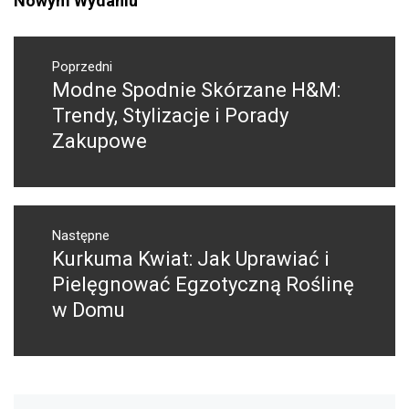
Nowym Wydaniu
Nawigacja
wpisu
Poprzedni
Modne Spodnie Skórzane H&M:
Poprzedni
wpis:
Trendy, Stylizacje i Porady
Zakupowe
Następne
Kurkuma Kwiat: Jak Uprawiać i
Następny
post:
Pielęgnować Egzotyczną Roślinę
w Domu