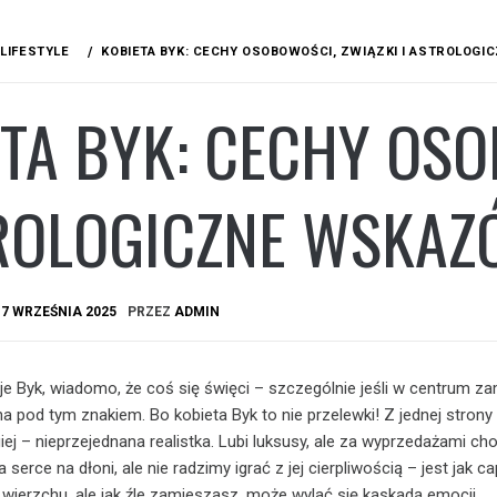
LIFESTYLE
KOBIETA BYK: CECHY OSOBOWOŚCI, ZWIĄZKI I ASTROLOG
TA BYK: CECHY OSO
TROLOGICZNE WSKAZ
A
7 WRZEŚNIA 2025
PRZEZ
ADMIN
uje Byk, wiadomo, że coś się święci – szczególnie jeśli w centrum z
a pod tym znakiem. Bo kobieta Byk to nie przelewki! Z jednej strony
ej – nieprzejednana realistka. Lubi luksusy, ale za wyprzedażami cho
serce na dłoni, ale nie radzimy igrać z jej cierpliwością – jest jak c
 wierzchu, ale jak źle zamieszasz, może wylać się kaskadą emocji.