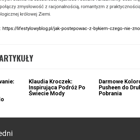
połączy zmysłowość z racjonalnością, romantyzm z praktycznością, 
ologicznej królowej Ziemi.
a:
https://lifestylowyblog.pl/jak-postepowac-z-bykiem-czego-nie-zno
ARTYKUŁY
anie:
Klaudia Kroczek:
Darmowe Kolor
Inspirująca Podróż Po
Pusheen do Druk
Świecie Mody
Pobrania
do
edni