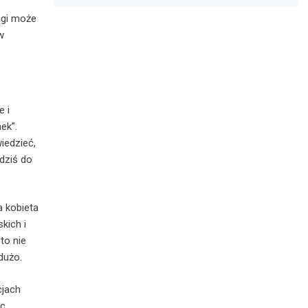
agi może
w
e i
ek”.
iedzieć,
 dziś do
a kobieta
kich i
to nie
dużo.
cjach
ęc