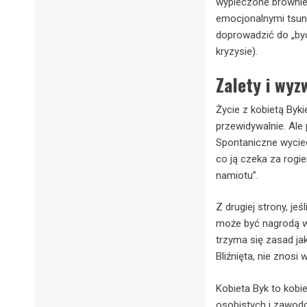
wypieczone brownie 
emocjonalnymi tsun
doprowadzić do „bycz
kryzysie).
Zalety i wyz
Życie z kobietą Byki
przewidywalnie. Ale
Spontaniczne wyciecz
co ją czeka za rogie
namiotu”.
Z drugiej strony, jeś
może być nagrodą wi
trzyma się zasad ja
Bliźnięta, nie znosi
Kobieta Byk to kobie
osobistych i zawodo