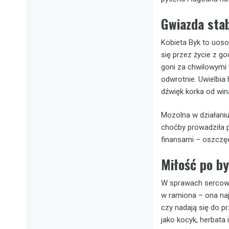
Gwiazda stab
Kobieta Byk to uoso
się przez życie z g
goni za chwilowymi 
odwrotnie. Uwielbia
dźwięk korka od wina
Mozolna w działaniu
choćby prowadziła pr
finansami – oszczędz
Miłość po b
W sprawach sercowy
w ramiona – ona naj
czy nadają się do p
jako kocyk, herbata 