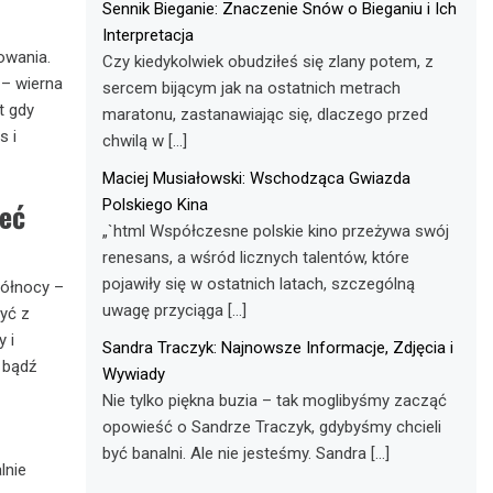
Sennik Bieganie: Znaczenie Snów o Bieganiu i Ich
Interpretacja
owania.
Czy kiedykolwiek obudziłeś się zlany potem, z
 – wierna
sercem bijącym jak na ostatnich metrach
t gdy
maratonu, zastanawiając się, dlaczego przed
s i
chwilą w […]
Maciej Musiałowski: Wschodząca Gwiazda
ieć
Polskiego Kina
„`html Współczesne polskie kino przeżywa swój
renesans, a wśród licznych talentów, które
pojawiły się w ostatnich latach, szczególną
północy –
uwagę przyciąga […]
być z
 i
Sandra Traczyk: Najnowsze Informacje, Zdjęcia i
– bądź
Wywiady
Nie tylko piękna buzia – tak moglibyśmy zacząć
opowieść o Sandrze Traczyk, gdybyśmy chcieli
być banalni. Ale nie jesteśmy. Sandra […]
lnie