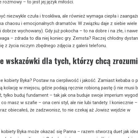
e rozmowy – to jest jej język miłości.
być niezwykle czuła i troskliwa, ale również wymaga ciepła i zaangaż
nika chaosu i emocjonalnych dramatów. W związku daje z siebie wiele
 i dobrze wychowany). Gdy już pokocha – to na dobre i na złe, i nawe
uwaga – zdrada to dla niej koniec gry. Zemsta? Raczej chłodny dystan
ę z życia niczym zbędnego zdjęcia z galerii telefonu.
e wskazówki dla tych, którzy chcą zrozum
 kobiety Byka? Postaw na cierpliwość i jakość. Zamiast kebaba o 
 kolację w miejscu, gdzie podają ręcznie robioną pastę (i nie musi 
ź, tylko buduj fundament – tak jak ona buduje swoje imperium wygody
 co masz w szafie – ona ceni styl, ale nie lubi tandety. I koniecznie 
 raz obiecałeś, że zadzwonisz, to nie czekaj aż Jowisz wejdzie w
kobiety Byka może okazać się Panna – razem stworzą duet jak idea