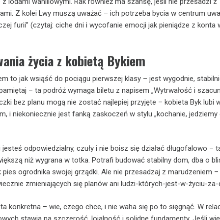
z lodami waniliowymi. Rak również ma szansę, jeśli nie przesadzi z
ami. Z kolei Lwy muszą uważać – ich potrzeba bycia w centrum uw
ej furii” (czytaj: ciche dni i wycofanie emocji jak pieniądze z konta 
wania życia z kobietą Bykiem
em to jak wsiąść do pociągu pierwszej klasy – jest wygodnie, stabilni
 pamiętaj – ta podróż wymaga biletu z napisem „Wytrwałość i szacun
ki bez planu mogą nie zostać najlepiej przyjęte – kobieta Byk lubi w
m, i niekoniecznie jest fanką zaskoczeń w stylu „kochanie, jedziemy
li jesteś odpowiedzialny, czuły i nie boisz się działać długofalowo – t
ększą niż wygrana w totka. Potrafi budować stabilny dom, dba o blis
k pies ogrodnika swojej grządki. Ale nie przesadzaj z marudzeniem – 
 wiecznie zmieniających się planów ani ludzi-których-jest-w-życiu-za-
ta konkretna – wie, czego chce, i nie waha się po to sięgnąć. W rela
wych stawia na szczerość, lojalność i solidne fundamenty. Jeśli wi