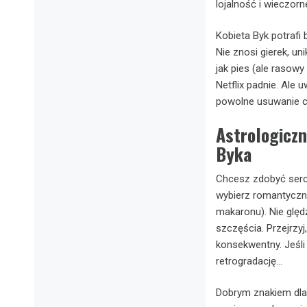
lojalność i wieczorn
Kobieta Byk potrafi 
Nie znosi gierek, u
jak pies (ale rasowy
Netflix padnie. Ale 
powolne usuwanie ci
Astrologiczn
Byka
Chcesz zdobyć serce
wybierz romantyczną
makaronu). Nie ględ
szczęścia. Przejrzyj,
konsekwentny. Jeśli
retrogradację…
Dobrym znakiem dla 