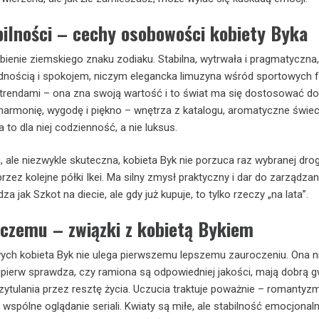
ilności – cechy osobowości kobiety Byka
bienie ziemskiego znaku zodiaku. Stabilna, wytrwała i pragmatyczna
odnością i spokojem, niczym elegancka limuzyna wśród sportowych fu
trendami – ona zna swoją wartość i to świat ma się dostosować do n
 harmonię, wygodę i piękno – wnętrza z katalogu, aromatyczne świec
 to dla niej codzienność, a nie luksus.
, ale niezwykle skuteczna, kobieta Byk nie porzuca raz wybranej drog
zez kolejne półki Ikei. Ma silny zmysł praktyczny i dar do zarządzan
a jak Szkot na diecie, ale gdy już kupuje, to tylko rzeczy „na lata”.
yczemu – związki z kobietą Bykiem
ch kobieta Byk nie ulega pierwszemu lepszemu zauroczeniu. Ona n
pierw sprawdza, czy ramiona są odpowiedniej jakości, mają dobrą g
rzytulania przez resztę życia. Uczucia traktuje poważnie – romanty
i wspólne oglądanie seriali. Kwiaty są miłe, ale stabilność emocjonaln