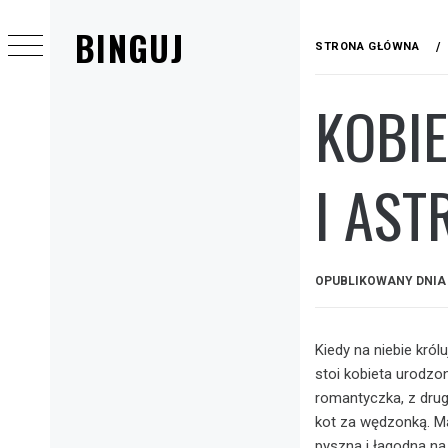
Przejdź
BINGUJ
do
STRONA GŁÓWNA
treści
KOBIE
Menu
główne
I AS
OPUBLIKOWANY DNI
Kiedy na niebie król
stoi kobieta urodzon
romantyczka, z drugi
kot za wędzonką. Ma 
pyszna i łagodna na