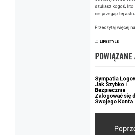
szukasz kogoś, kto 
nie przegap tej astr
Przeczytaj więcej n
LIFESTYLE
POWIĄZANE 
Sympatia Logow
Jak Szybko i
Bezpiecznie
Zalogować się 
Swojego Konta
Nawigacja
wpisu
Poprz