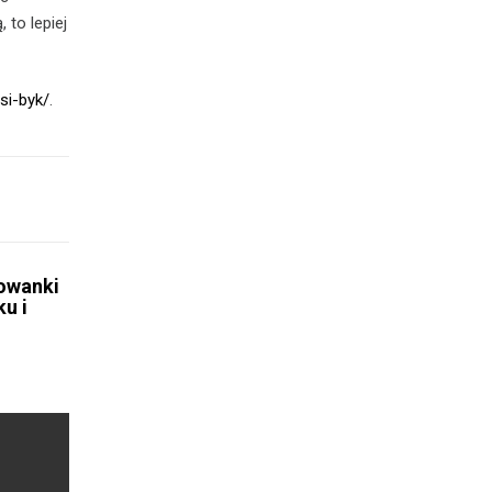
to lepiej
si-byk/
.
owanki
u i