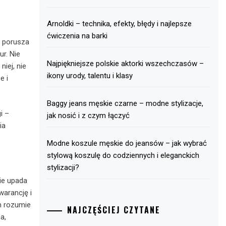
Arnoldki – technika, efekty, błędy i najlepsze
ćwiczenia na barki
, porusza
r. Nie
Najpiękniejsze polskie aktorki wszechczasów –
iej, nie
ikony urody, talentu i klasy
e i
Baggy jeans męskie czarne – modne stylizacje,
i –
jak nosić i z czym łączyć
ia
Modne koszule męskie do jeansów – jak wybrać
stylową koszulę do codziennych i eleganckich
stylizacji?
ie upada
warancję i
zm rozumie
NAJCZĘŚCIEJ CZYTANE
a,