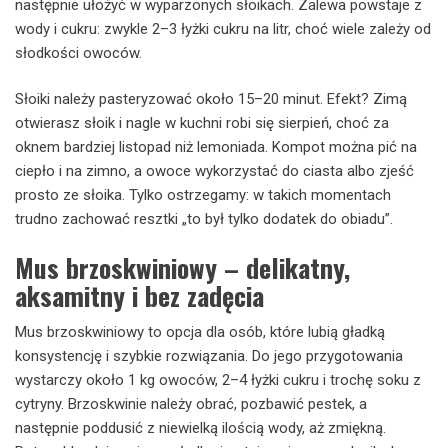
następnie ułożyć w wyparzonych słoikach. Zalewa powstaje z
wody i cukru: zwykle 2–3 łyżki cukru na litr, choć wiele zależy od
słodkości owoców.
Słoiki należy pasteryzować około 15–20 minut. Efekt? Zimą
otwierasz słoik i nagle w kuchni robi się sierpień, choć za
oknem bardziej listopad niż lemoniada. Kompot można pić na
ciepło i na zimno, a owoce wykorzystać do ciasta albo zjeść
prosto ze słoika. Tylko ostrzegamy: w takich momentach
trudno zachować resztki „to był tylko dodatek do obiadu”.
Mus brzoskwiniowy – delikatny,
aksamitny i bez zadęcia
Mus brzoskwiniowy to opcja dla osób, które lubią gładką
konsystencję i szybkie rozwiązania. Do jego przygotowania
wystarczy około 1 kg owoców, 2–4 łyżki cukru i trochę soku z
cytryny. Brzoskwinie należy obrać, pozbawić pestek, a
następnie poddusić z niewielką ilością wody, aż zmiękną.