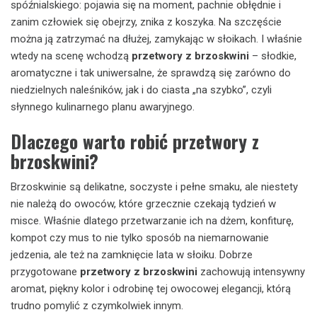
spóźnialskiego: pojawia się na moment, pachnie obłędnie i
zanim człowiek się obejrzy, znika z koszyka. Na szczęście
można ją zatrzymać na dłużej, zamykając w słoikach. I właśnie
wtedy na scenę wchodzą
przetwory z brzoskwini
– słodkie,
aromatyczne i tak uniwersalne, że sprawdzą się zarówno do
niedzielnych naleśników, jak i do ciasta „na szybko”, czyli
słynnego kulinarnego planu awaryjnego.
Dlaczego warto robić przetwory z
brzoskwini?
Brzoskwinie są delikatne, soczyste i pełne smaku, ale niestety
nie należą do owoców, które grzecznie czekają tydzień w
misce. Właśnie dlatego przetwarzanie ich na dżem, konfiturę,
kompot czy mus to nie tylko sposób na niemarnowanie
jedzenia, ale też na zamknięcie lata w słoiku. Dobrze
przygotowane
przetwory z brzoskwini
zachowują intensywny
aromat, piękny kolor i odrobinę tej owocowej elegancji, którą
trudno pomylić z czymkolwiek innym.