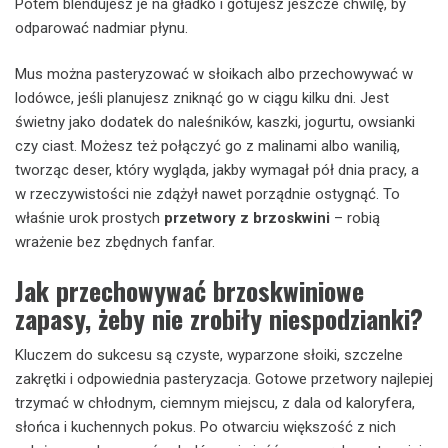
Potem blendujesz je na gładko i gotujesz jeszcze chwilę, by
odparować nadmiar płynu.
Mus można pasteryzować w słoikach albo przechowywać w
lodówce, jeśli planujesz zniknąć go w ciągu kilku dni. Jest
świetny jako dodatek do naleśników, kaszki, jogurtu, owsianki
czy ciast. Możesz też połączyć go z malinami albo wanilią,
tworząc deser, który wygląda, jakby wymagał pół dnia pracy, a
w rzeczywistości nie zdążył nawet porządnie ostygnąć. To
właśnie urok prostych
przetwory z brzoskwini
– robią
wrażenie bez zbędnych fanfar.
Jak przechowywać brzoskwiniowe
zapasy, żeby nie zrobiły niespodzianki?
Kluczem do sukcesu są czyste, wyparzone słoiki, szczelne
zakrętki i odpowiednia pasteryzacja. Gotowe przetwory najlepiej
trzymać w chłodnym, ciemnym miejscu, z dala od kaloryfera,
słońca i kuchennych pokus. Po otwarciu większość z nich