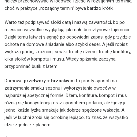
należy przechowywać w lodówce i zjeść w rozsądnym terminie,
choć w praktyce „rozsądny termin” bywa bardzo krótki.
Warto też podpisywać słoiki datą i nazwą zawartości, bo po
miesiącu wszystkie wyglądają jak małe bursztynowe tajemnice.
Dzięki temu łatwiej sięgnąć po odpowiedni zapas, gdy przyjdzie
ochota na domowe śniadanie albo szybki deser. A jeśli robisz
większą partię, zróżnicuj smaki: trochę dżemu, trochę konfitury,
kilka słoików kompotu i musu. Wtedy spiżarnia zaczyna
przypominać butik z latem.
Domowe
przetwory z brzoskwini
to prosty sposób na
zatrzymanie smaku sezonu i wykorzystanie owoców w
najbardziej apetycznej formie. Dżem, konfitura, kompot i mus
różnią się konsystencją oraz sposobem podania, ale łączy je
jedno: każda łyżka smakuje jak dobrze spędzone wakacje. A
jeśli w kuchni zrobi się odrobinę lepiąco, to znak, że wszystko
idzie zgodnie z planem.