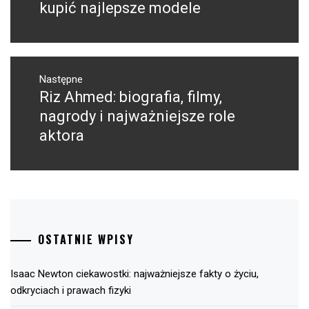
kupić najlepsze modele
Następne
Riz Ahmed: biografia, filmy,
Następny
post:
nagrody i najważniejsze role
aktora
OSTATNIE WPISY
Isaac Newton ciekawostki: najważniejsze fakty o życiu,
odkryciach i prawach fizyki