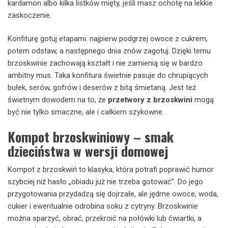
kardamon albo kilka listków mięty, jeśli masz ochotę na lekkie
zaskoczenie.
Konfiturę gotuj etapami: najpierw podgrzej owoce z cukrem,
potem odstaw, a następnego dnia znów zagotuj. Dzięki temu
brzoskwinie zachowają kształt i nie zamienią się w bardzo
ambitny mus. Taka konfitura świetnie pasuje do chrupiących
bułek, serów, gofrów i deserów z bitą śmietaną. Jest też
świetnym dowodem na to, że
przetwory z brzoskwini
mogą
być nie tylko smaczne, ale i całkiem szykowne.
Kompot brzoskwiniowy – smak
dzieciństwa w wersji domowej
Kompot z brzoskwiń to klasyka, która potrafi poprawić humor
szybciej niż hasło „obiadu już nie trzeba gotować”. Do jego
przygotowania przydadzą się dojrzałe, ale jędrne owoce, woda,
cukier i ewentualnie odrobina soku z cytryny. Brzoskwinie
można sparzyć, obrać, przekroić na połówki lub ćwiartki, a