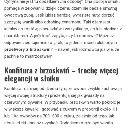
Cytryna nie jest tu dodatkiem „na ozdobę”. Ona podbija smak i
pomaga w żelowaniu, dzięki czemu dżem nie będzie smutną
owocową zupą. Jeśli lubisz bardziej wyraziste nuty, dorzuć
szczyptę wanilii albo odrobinę cynamonu. Taki dżem jest
idealny do tostów, placuszków i wszystkiego, co lubi słodycz z
charakterem. A jeśli ktoś zapyta, czy to domowe? Możesz
odpowiedzieć tajemniczo: „Tak, to jeden z moich ulubionych
przetwory z brzoskwini
” – nawet jeśli rozmówca już wie, że
pachnie to mistrzostwem.
Konfitura z brzoskwiń – trochę więcej
elegancji w słoiku
Konfitura różni się od dżemu tym, że owoce zwykle zachowują
więcej swojej struktury i prezentują się jak gwiazdy na
czerwonym dywanie. W przypadku brzoskwiń warto pokroić je
w większe kawałki i gotować z cukrem w proporcji około 1:1
lub 1 kg owoców na 700–800 g cukru, zależnie od tego, jak
słodki efekt chcesz uzyskać. Dodatkiem może być wanilia,