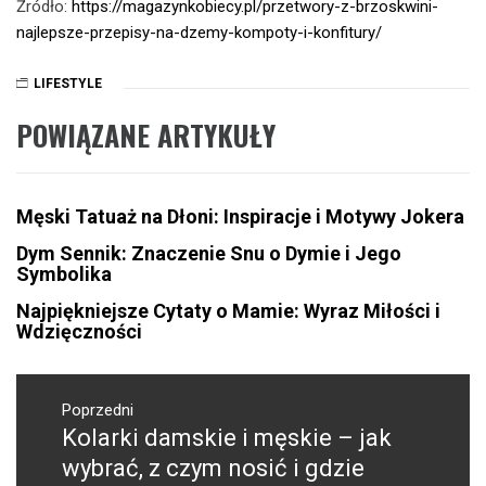
Źródło:
https://magazynkobiecy.pl/przetwory-z-brzoskwini-
najlepsze-przepisy-na-dzemy-kompoty-i-konfitury/
LIFESTYLE
POWIĄZANE ARTYKUŁY
Męski Tatuaż na Dłoni: Inspiracje i Motywy Jokera
Dym Sennik: Znaczenie Snu o Dymie i Jego
Symbolika
Najpiękniejsze Cytaty o Mamie: Wyraz Miłości i
Wdzięczności
Nawigacja
wpisu
Poprzedni
Kolarki damskie i męskie – jak
Poprzedni
wpis:
wybrać, z czym nosić i gdzie