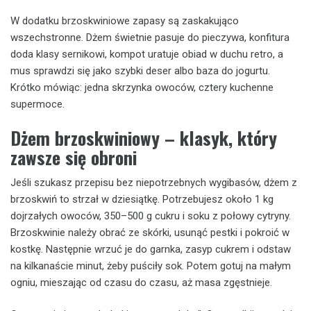
W dodatku brzoskwiniowe zapasy są zaskakująco
wszechstronne. Dżem świetnie pasuje do pieczywa, konfitura
doda klasy sernikowi, kompot uratuje obiad w duchu retro, a
mus sprawdzi się jako szybki deser albo baza do jogurtu.
Krótko mówiąc: jedna skrzynka owoców, cztery kuchenne
supermoce.
Dżem brzoskwiniowy – klasyk, który
zawsze się obroni
Jeśli szukasz przepisu bez niepotrzebnych wygibasów, dżem z
brzoskwiń to strzał w dziesiątkę. Potrzebujesz około 1 kg
dojrzałych owoców, 350–500 g cukru i soku z połowy cytryny.
Brzoskwinie należy obrać ze skórki, usunąć pestki i pokroić w
kostkę. Następnie wrzuć je do garnka, zasyp cukrem i odstaw
na kilkanaście minut, żeby puściły sok. Potem gotuj na małym
ogniu, mieszając od czasu do czasu, aż masa zgęstnieje.