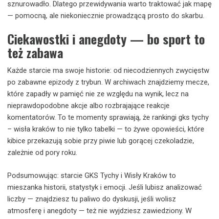
sznurowadło. Dlatego przewidywania warto traktować jak mapę
— pomocną, ale niekoniecznie prowadzącą prosto do skarbu.
Ciekawostki i anegdoty — bo sport to
też zabawa
Każde starcie ma swoje historie: od niecodziennych zwycięstw
po zabawne epizody z trybun. W archiwach znajdziemy mecze,
które zapadły w pamięć nie ze względu na wynik, lecz na
nieprawdopodobne akcje albo rozbrajające reakcje
komentatorów. To te momenty sprawiają, że rankingi gks tychy
– wisła kraków to nie tylko tabelki — to żywe opowieści, które
kibice przekazują sobie przy piwie lub gorącej czekoladzie,
zależnie od pory roku.
Podsumowując: starcie GKS Tychy i Wisły Kraków to
mieszanka historii, statystyk i emocji. Jeśli lubisz analizować
liczby — znajdziesz tu paliwo do dyskusji, jeśli wolisz
atmosferę i anegdoty — też nie wyjdziesz zawiedziony. W