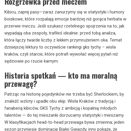
Rozgrzewka przed meczem
Kibicu, zapnij pasy—zaraz zanurzymy się w statystyki i humory
boiskowe, które rozpalają emocje bardziej niż gorąca herbata w
przerwie meczu. Jeśli szukasz rzetelnego spojrzenia na to, jak
wypadają oba zespoły, trafiłeś idealnie: przed tobą analiza,
która łączy twarde liczby z lekkim przymrużeniem oka. Temat
dzisiejszej lektury to oczywiście rankingi gks tychy – wisła
kraków, czyli starcie, które potrafi wywołać więcej pytań niż
sędziowie po rzucie karnym.
Historia spotkań — kto ma moralną
przewagę?
Patrząc na historię pojedynków nie trzeba być Sherlockiem, by
znaleźć wzloty i upadki obu ekip. Wisła Kraków z tradycją i
fanaberią kibiców, GKS Tychy z ambicją i kopalnią młodych
talentów — do tej mieszanki dorzucamy statystyki i mieszamy.
W klasyfikacjach head-to-head przewaga bywa zmienna; jeden
sezon przyniesie dominację Białej Gwiazdy, inny pokaże, że