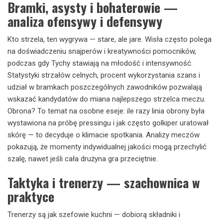
Bramki, asysty i bohaterowie —
analiza ofensywy i defensywy
Kto strzela, ten wygrywa — stare, ale jare. Wisła często polega
na doświadczeniu snajperów i kreatywności pomocników,
podczas gdy Tychy stawiają na młodość i intensywność.
Statystyki strzałów celnych, procent wykorzystania szans i
udział w bramkach poszczególnych zawodników pozwalają
wskazać kandydatów do miana najlepszego strzelca meczu.
Obrona? To temat na osobne eseje: ile razy linia obrony była
wystawiona na próbę pressingu i jak często golkiper uratował
skórę — to decyduje o klimacie spotkania. Analizy meczów
pokazują, że momenty indywidualnej jakości mogą przechylić
szalę, nawet jeśli cała drużyna gra przeciętnie.
Taktyka i trenerzy — szachownica w
praktyce
Trenerzy są jak szefowie kuchni — dobiorą składniki i