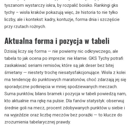
tyszanom wystarczy iskra, by rozpalić boisko. Rankingi gks
tychy – wisła kraków pokazują więc, że historia to nie tylko
liczby, ale i kontekst: kadry, kontuzje, forma dnia i szczęście
przy rzutach rożnych.
Aktualna forma i pozycja w tabeli
Dzisiaj liczy się forma — nie powiemy nic odkrywczego, ale
tabela to jak ocena po imprezie: nie kłamie. GKS Tychy potrafi
zaskakiwać seriami remisów, które są jak deser bez bitej
śmietany — niestety trochę niesatysfakcjonujące. Wisła z kolei
ma tendencję do punktowych maratonów, choć zdarzają jej się
sporadyczne potknięcia w mniej spodziewanych meczach.
Suma punktów, bilans bramek i pozycja w tabeli powiedzą nam,
kto aktualnie ma rękę na pulsie. Dla fanów statystyk: obserwuj
średnie goli na mecz, procent zdobywanych punktów u siebie i
na wyjeździe oraz liczbę meczów bez porażki — to klucze do
zrozumienia tabelarycznej prawdy.