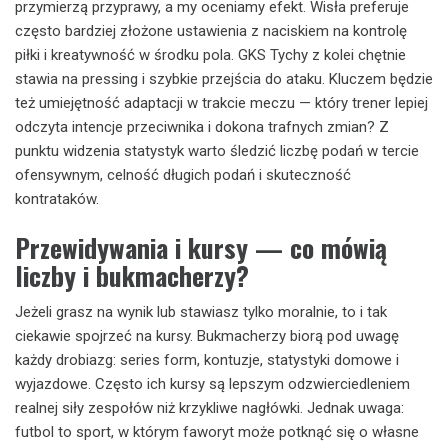
przymierzą przyprawy, a my oceniamy efekt. Wisła preferuje
często bardziej złożone ustawienia z naciskiem na kontrolę
piłki i kreatywność w środku pola. GKS Tychy z kolei chętnie
stawia na pressing i szybkie przejścia do ataku. Kluczem będzie
też umiejętność adaptacji w trakcie meczu — który trener lepiej
odczyta intencje przeciwnika i dokona trafnych zmian? Z
punktu widzenia statystyk warto śledzić liczbę podań w tercie
ofensywnym, celność długich podań i skuteczność
kontrataków.
Przewidywania i kursy — co mówią
liczby i bukmacherzy?
Jeżeli grasz na wynik lub stawiasz tylko moralnie, to i tak
ciekawie spojrzeć na kursy. Bukmacherzy biorą pod uwagę
każdy drobiazg: series form, kontuzje, statystyki domowe i
wyjazdowe. Często ich kursy są lepszym odzwierciedleniem
realnej siły zespołów niż krzykliwe nagłówki. Jednak uwaga:
futbol to sport, w którym faworyt może potknąć się o własne