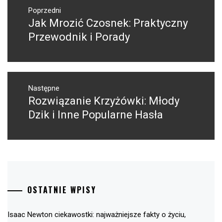
Nawigacja
wpisu
Poprzedni
Jak Mrozić Czosnek: Praktyczny
Poprzedni
wpis:
Przewodnik i Porady
Następne
Rozwiązanie Krzyżówki: Młody
Następny
post:
Dzik i Inne Popularne Hasła
OSTATNIE WPISY
Isaac Newton ciekawostki: najważniejsze fakty o życiu,