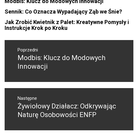
Modbis: Klucz do Modowych Innowacji
Sennik: Co Oznacza Wypadający Ząb we Śnie?
Jak Zrobić Kwietnik z Palet: Kreatywne Pomysły i
Instrukcje Krok po Kroku
Nawigacja
wpisu
Poprzedni
Modbis: Klucz do Modowych
Poprzedni
wpis:
Innowacji
Następne
Żywiołowy Działacz: Odkrywając
Następny
post:
Naturę Osobowości ENFP