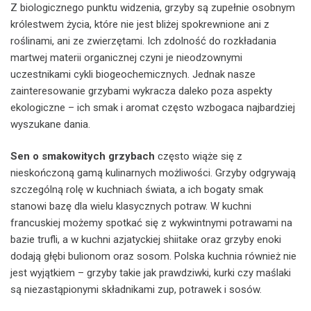
Z biologicznego punktu widzenia, grzyby są zupełnie osobnym
królestwem życia, które nie jest bliżej spokrewnione ani z
roślinami, ani ze zwierzętami. Ich zdolność do rozkładania
martwej materii organicznej czyni je nieodzownymi
uczestnikami cykli biogeochemicznych. Jednak nasze
zainteresowanie grzybami wykracza daleko poza aspekty
ekologiczne – ich smak i aromat często wzbogaca najbardziej
wyszukane dania.
Sen o smakowitych grzybach
często wiąże się z
nieskończoną gamą kulinarnych możliwości. Grzyby odgrywają
szczególną rolę w kuchniach świata, a ich bogaty smak
stanowi bazę dla wielu klasycznych potraw. W kuchni
francuskiej możemy spotkać się z wykwintnymi potrawami na
bazie trufli, a w kuchni azjatyckiej shiitake oraz grzyby enoki
dodają głębi bulionom oraz sosom. Polska kuchnia również nie
jest wyjątkiem – grzyby takie jak prawdziwki, kurki czy maślaki
są niezastąpionymi składnikami zup, potrawek i sosów.