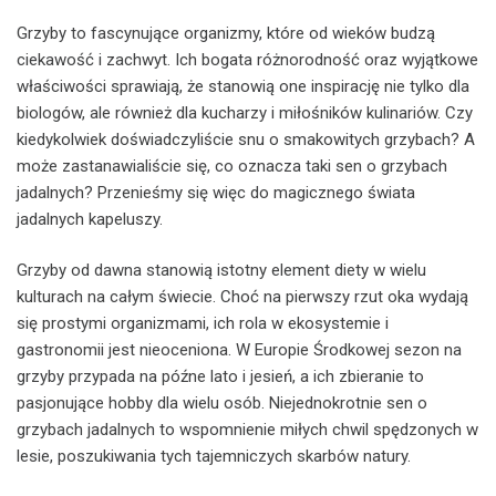
Grzyby to fascynujące organizmy, które od wieków budzą
ciekawość i zachwyt. Ich bogata różnorodność oraz wyjątkowe
właściwości sprawiają, że stanowią one inspirację nie tylko dla
biologów, ale również dla kucharzy i miłośników kulinariów. Czy
kiedykolwiek doświadczyliście snu o smakowitych grzybach? A
może zastanawialiście się, co oznacza taki sen o grzybach
jadalnych? Przenieśmy się więc do magicznego świata
jadalnych kapeluszy.
Grzyby od dawna stanowią istotny element diety w wielu
kulturach na całym świecie. Choć na pierwszy rzut oka wydają
się prostymi organizmami, ich rola w ekosystemie i
gastronomii jest nieoceniona. W Europie Środkowej sezon na
grzyby przypada na późne lato i jesień, a ich zbieranie to
pasjonujące hobby dla wielu osób. Niejednokrotnie sen o
grzybach jadalnych to wspomnienie miłych chwil spędzonych w
lesie, poszukiwania tych tajemniczych skarbów natury.