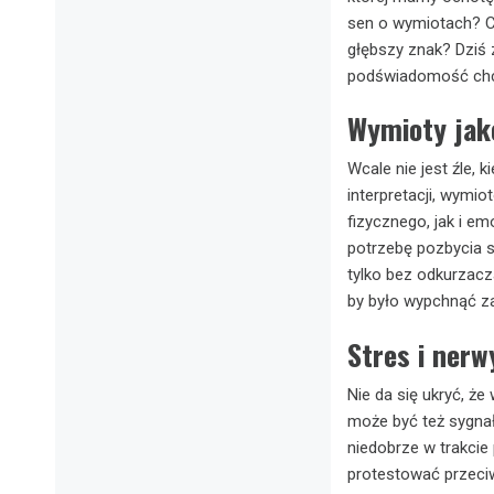
sen o wymiotach? Cz
głębszy znak? Dziś 
podświadomość chce
Wymioty jak
Wcale nie jest źle, 
interpretacji, wym
fizycznego, jak i e
potrzebę pozbycia s
tylko bez odkurzacz
by było wypchnąć za
Stres i nerw
Nie da się ukryć, ż
może być też sygnał
niedobrze w trakci
protestować przeci