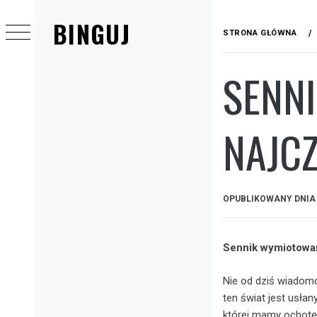
Przejdź
BINGUJ
do
STRONA GŁÓWNA
treści
SENNI
Menu
główne
NAJCZ
OPUBLIKOWANY DNI
Sennik wymiotowan
Nie od dziś wiadomo
ten świat jest usła
której mamy ochotę