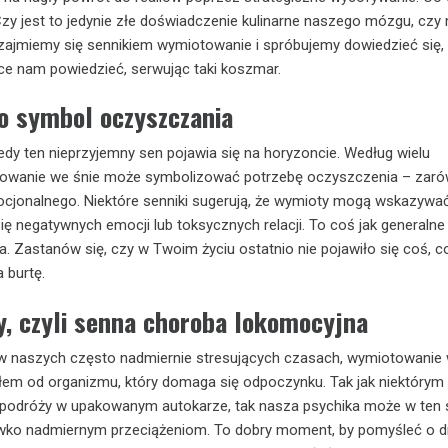
y jest to jedynie złe doświadczenie kulinarne naszego mózgu, czy
zajmiemy się sennikiem wymiotowanie i spróbujemy dowiedzieć się,
 nam powiedzieć, serwując taki koszmar.
o symbol oczyszczania
kiedy ten nieprzyjemny sen pojawia się na horyzoncie. Według wielu
iotowanie we śnie może symbolizować potrzebę oczyszczenia – zar
mocjonalnego. Niektóre senniki sugerują, że wymioty mogą wskazywa
ię negatywnych emocji lub toksycznych relacji. To coś jak generalne 
a. Zastanów się, czy w Twoim życiu ostatnio nie pojawiło się coś, c
 burtę.
y, czyli senna choroba lokomocyjna
e w naszych często nadmiernie stresujących czasach, wymiotowanie 
em od organizmu, który domaga się odpoczynku. Tak jak niektórym r
e podróży w upakowanym autokarze, tak nasza psychika może w ten
wko nadmiernym przeciążeniom. To dobry moment, by pomyśleć o d