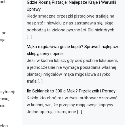
tach
Gdzie Rosną Pistacje: Najlepsze Kraje i Warunki
Uprawy
Kiedy smaczne orzeszki pistacjowe trafiają na
nasz stół, niewielu z nas zastanawia się, skąd
pochodzą te zielone pyszności. Dla niektórych
z po
[…]
oja
Mąka migdałowa gdzie kupić? Sprawdź najlepsze
m
sklepy, ceny i opinie
Jeśli w kuchni lubisz, gdy coś pachnie luksusem,
a jednocześnie nie wymaga posiadania własnej
plantacji migdałów, mąka migdałowa szybko
trafia […]
–
Ile Szklanek to 300 g Mąki? Przelicznik i Porady
sytuacji
Każdy, kto choć raz w życiu próbował czarować
aniu,
w kuchni, wie, że przepisy mają swoje kaprysy.
niu
Jedne operują litrami, inne […]
ełen