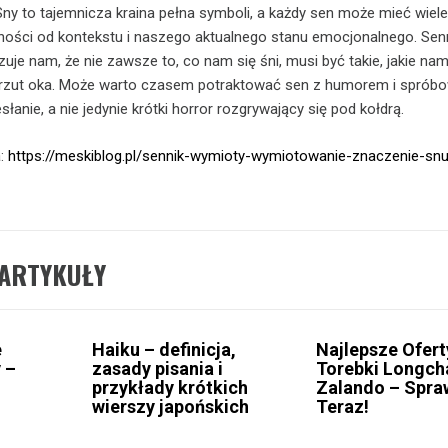
ny to tajemnicza kraina pełna symboli, a każdy sen może mieć wiele
eżności od kontekstu i naszego aktualnego stanu emocjonalnego. Sen
je nam, że nie zawsze to, co nam się śni, musi być takie, jakie nam
 rzut oka. Może warto czasem potraktować sen z humorem i sprób
łanie, a nie jedynie krótki horror rozgrywający się pod kołdrą.
a:
https://meskiblog.pl/sennik-wymioty-wymiotowanie-znaczenie-snu
ARTYKUŁY
e
Haiku – definicja,
Najlepsze Ofert
 –
zasady pisania i
Torebki Longc
przykłady krótkich
Zalando – Spr
wierszy japońskich
Teraz!