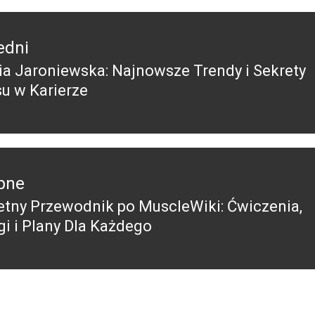
edni
ia Jaroniewska: Najnowsze Trendy i Sekrety
edni
u w Karierze
pne
tny Przewodnik po MuscleWiki: Ćwiczenia,
pny
gi i Plany Dla Każdego