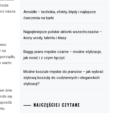
 może
 co nasza
Arnoldki – technika, efekty, błędy i najlepsze
ćwiczenia na barki
Najpiękniejsze polskie aktorki wszechczasów –
ikony urody, talentu i klasy
ówno
ć na
Baggy jeans męskie czarne – modne stylizacje,
porządki,
jak nosić i z czym łączyć
o warto
Modne koszule męskie do jeansów – jak wybrać
stylową koszulę do codziennych i eleganckich
stylizacji?
we śnie
obi się
 sposób
NAJCZĘŚCIEJ CZYTANE
niu