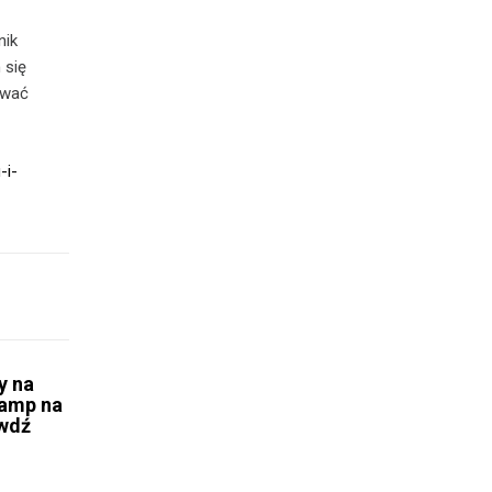
nik
 się
ować
-i-
y na
hamp na
awdź