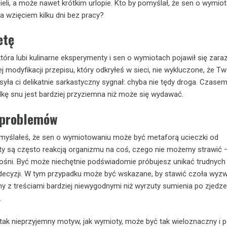
ieli, a może nawet krótkim urlopie. Kto by pomyślał, że sen o wymio
 wzięciem kilku dni bez pracy?
etę
która lubi kulinarne eksperymenty i sen o wymiotach pojawił się zara
 modyfikacji przepisu, który odkryłeś w sieci, nie wykluczone, że Tw
a ci delikatnie sarkastyczny sygnał: chyba nie tędy droga. Czase
ę snu jest bardziej przyziemna niż może się wydawać.
 problemów
omyślałeś, że sen o wymiotowaniu może być metaforą ucieczki od
 są często reakcją organizmu na coś, czego nie możemy strawić 
ośni. Być może niechętnie podświadomie próbujesz unikać trudnych 
decyzji. W tym przypadku może być wskazane, by stawić czoła wyzw
ny z treściami bardziej niewygodnymi niż wyrzuty sumienia po zjedze
.
 tak nieprzyjemny motyw, jak wymioty, może być tak wieloznaczny i p