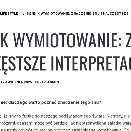
LIFESTYLE
SENNIK WYMIOTOWANIE: ZNACZENIE SNU I NAJCZĘSTSZE 
K WYMIOTOWANIE: Z
ĘSTSZE INTERPRETA
A
17 KWIETNIA 2025
PRZEZ
ADMIN
ie: dlaczego warto poznać znaczenie tego snu?
, że sny to furtka do naszego podświadomego świata. Niestety, ni
ny różami, czasem może być bardziej jak nieprzemyślana sałatka war
 na nagły powrót do realiów poprzez strategiczne wycofywanie. Co