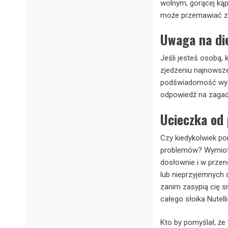
wolnym, gorącej kąp
może przemawiać za
Uwaga na di
Jeśli jesteś osobą, 
zjedzeniu najnowszej
podświadomość wysył
odpowiedź na zagadk
Ucieczka od
Czy kiedykolwiek p
problemów? Wymioty
dosłownie i w przen
lub nieprzyjemnych 
zanim zasypią cię s
całego słoika Nutelli
Kto by pomyślał, że