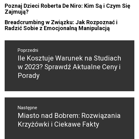
Poznaj Dzieci Roberta De Niro: Kim Są i Czym Się
Zajmują?
Breadcrumbing w Związku: Jak Rozpoznać i
Radzić Sobie z Emocjonalną Manipulacją
Nawigacja
wpisu
Poprzedni
Ile Kosztuje Warunek na Studiach
Poprzedni
wpis:
w 2023? Sprawdź Aktualne Ceny i
Porady
Następne
Miasto nad Bobrem: Rozwiązania
Następny
post:
Krzyżówki i Ciekawe Fakty