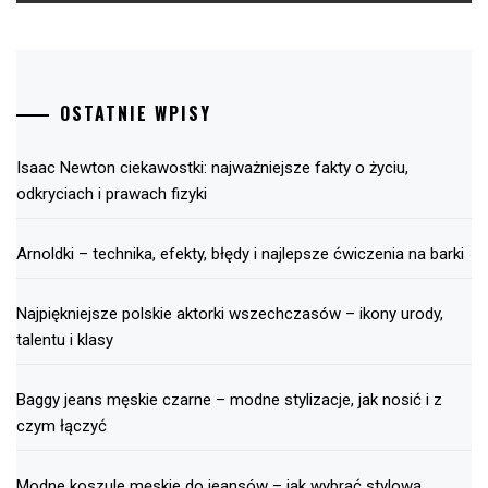
OSTATNIE WPISY
Isaac Newton ciekawostki: najważniejsze fakty o życiu,
odkryciach i prawach fizyki
Arnoldki – technika, efekty, błędy i najlepsze ćwiczenia na barki
Najpiękniejsze polskie aktorki wszechczasów – ikony urody,
talentu i klasy
Baggy jeans męskie czarne – modne stylizacje, jak nosić i z
czym łączyć
Modne koszule męskie do jeansów – jak wybrać stylową