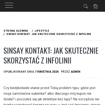
Przejdź
do
STRONA GŁÓWNA
LIFESTYLE
treści
SINSAY KONTAKT: JAK SKUTECZNIE SKORZYSTAĆ Z INFOLINII
SINSAY KONTAKT: JAK SKUTECZNIE
SKORZYSTAĆ Z INFOLINII
OPUBLIKOWANY DNIA
7 KWIETNIA 2026
PRZEZ
ADMIN
Czy kiedykolwiek stanie przed Tobą problem typu: gdzie jest
moja zamówiona sukienka? albo dlaczego mój kupon nie
działa? i poczułeś się jak detektyw bez lupy? Na szczęście nie
trzeba rozpytywać kasjera na rogu — jest coś lepszego: sinsay