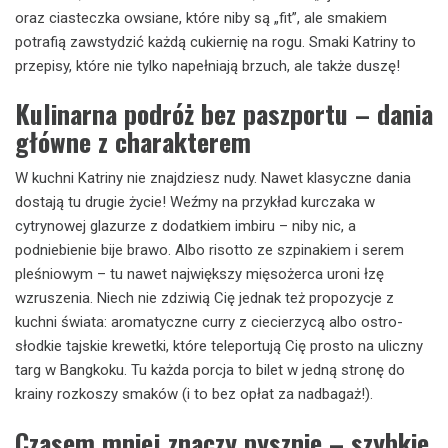
oraz ciasteczka owsiane, które niby są „fit”, ale smakiem
potrafią zawstydzić każdą cukiernię na rogu. Smaki Katriny to
przepisy, które nie tylko napełniają brzuch, ale także duszę!
Kulinarna podróż bez paszportu – dania
główne z charakterem
W kuchni Katriny nie znajdziesz nudy. Nawet klasyczne dania
dostają tu drugie życie! Weźmy na przykład kurczaka w
cytrynowej glazurze z dodatkiem imbiru – niby nic, a
podniebienie bije brawo. Albo risotto ze szpinakiem i serem
pleśniowym – tu nawet największy mięsożerca uroni łzę
wzruszenia. Niech nie zdziwią Cię jednak też propozycje z
kuchni świata: aromatyczne curry z ciecierzycą albo ostro-
słodkie tajskie krewetki, które teleportują Cię prosto na uliczny
targ w Bangkoku. Tu każda porcja to bilet w jedną stronę do
krainy rozkoszy smaków (i to bez opłat za nadbagaż!).
Czasem mniej znaczy pysznie – szybkie