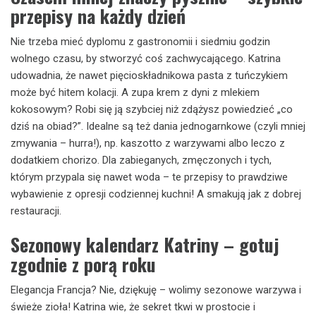
przepisy na każdy dzień
Nie trzeba mieć dyplomu z gastronomii i siedmiu godzin
wolnego czasu, by stworzyć coś zachwycającego. Katrina
udowadnia, że nawet pięcioskładnikowa pasta z tuńczykiem
może być hitem kolacji. A zupa krem z dyni z mlekiem
kokosowym? Robi się ją szybciej niż zdążysz powiedzieć „co
dziś na obiad?”. Idealne są też dania jednogarnkowe (czyli mniej
zmywania – hurra!), np. kaszotto z warzywami albo leczo z
dodatkiem chorizo. Dla zabieganych, zmęczonych i tych,
którym przypala się nawet woda – te przepisy to prawdziwe
wybawienie z opresji codziennej kuchni! A smakują jak z dobrej
restauracji.
Sezonowy kalendarz Katriny – gotuj
zgodnie z porą roku
Elegancja Francja? Nie, dziękuję – wolimy sezonowe warzywa i
świeże zioła! Katrina wie, że sekret tkwi w prostocie i