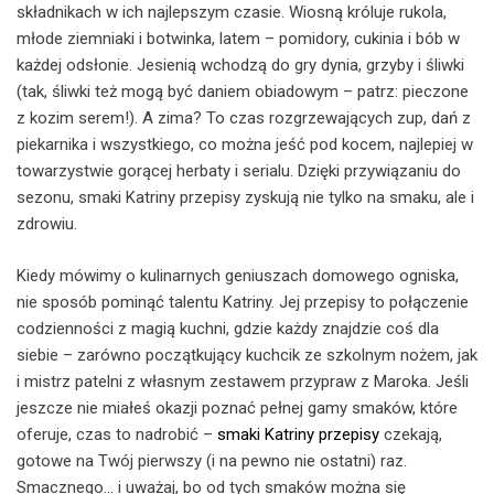
składnikach w ich najlepszym czasie. Wiosną króluje rukola,
młode ziemniaki i botwinka, latem – pomidory, cukinia i bób w
każdej odsłonie. Jesienią wchodzą do gry dynia, grzyby i śliwki
(tak, śliwki też mogą być daniem obiadowym – patrz: pieczone
z kozim serem!). A zima? To czas rozgrzewających zup, dań z
piekarnika i wszystkiego, co można jeść pod kocem, najlepiej w
towarzystwie gorącej herbaty i serialu. Dzięki przywiązaniu do
sezonu, smaki Katriny przepisy zyskują nie tylko na smaku, ale i
zdrowiu.
Kiedy mówimy o kulinarnych geniuszach domowego ogniska,
nie sposób pominąć talentu Katriny. Jej przepisy to połączenie
codzienności z magią kuchni, gdzie każdy znajdzie coś dla
siebie – zarówno początkujący kuchcik ze szkolnym nożem, jak
i mistrz patelni z własnym zestawem przypraw z Maroka. Jeśli
jeszcze nie miałeś okazji poznać pełnej gamy smaków, które
oferuje, czas to nadrobić –
smaki Katriny przepisy
czekają,
gotowe na Twój pierwszy (i na pewno nie ostatni) raz.
Smacznego… i uważaj, bo od tych smaków można się