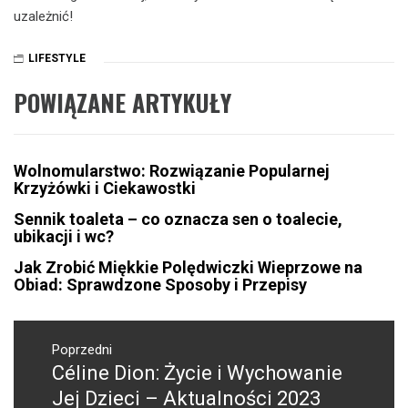
uzależnić!
LIFESTYLE
POWIĄZANE ARTYKUŁY
Wolnomularstwo: Rozwiązanie Popularnej
Krzyżówki i Ciekawostki
Sennik toaleta – co oznacza sen o toalecie,
ubikacji i wc?
Jak Zrobić Miękkie Polędwiczki Wieprzowe na
Obiad: Sprawdzone Sposoby i Przepisy
Nawigacja
wpisu
Poprzedni
Céline Dion: Życie i Wychowanie
Poprzedni
wpis:
Jej Dzieci – Aktualności 2023