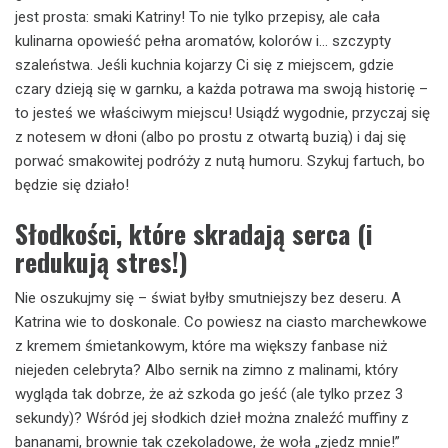
jest prosta: smaki Katriny! To nie tylko przepisy, ale cała
kulinarna opowieść pełna aromatów, kolorów i… szczypty
szaleństwa. Jeśli kuchnia kojarzy Ci się z miejscem, gdzie
czary dzieją się w garnku, a każda potrawa ma swoją historię –
to jesteś we właściwym miejscu! Usiądź wygodnie, przyczaj się
z notesem w dłoni (albo po prostu z otwartą buzią) i daj się
porwać smakowitej podróży z nutą humoru. Szykuj fartuch, bo
będzie się działo!
Słodkości, które skradają serca (i
redukują stres!)
Nie oszukujmy się – świat byłby smutniejszy bez deseru. A
Katrina wie to doskonale. Co powiesz na ciasto marchewkowe
z kremem śmietankowym, które ma większy fanbase niż
niejeden celebryta? Albo sernik na zimno z malinami, który
wygląda tak dobrze, że aż szkoda go jeść (ale tylko przez 3
sekundy)? Wśród jej słodkich dzieł można znaleźć muffiny z
bananami, brownie tak czekoladowe, że woła „zjedz mnie!”