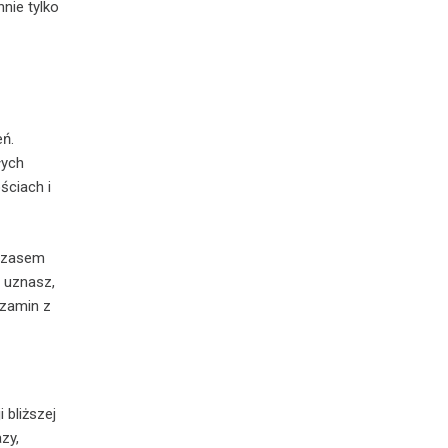
nie tylko
eń.
łych
ściach i
 Czasem
u uznasz,
gzamin z
 bliższej
zy,