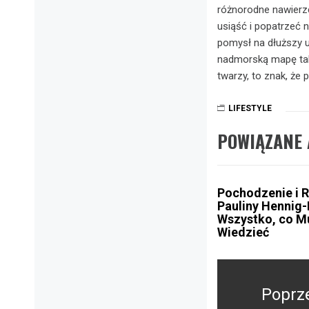
różnorodne nawierz
usiąść i popatrzeć 
pomysł na dłuższy ur
nadmorską mapę tak
twarzy, to znak, że 
LIFESTYLE
POWIĄZANE 
Pochodzenie i 
Pauliny Hennig-
Wszystko, co M
Wiedzieć
Nawigacja
wpisu
Poprz