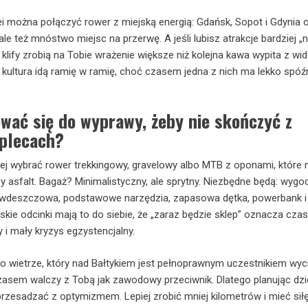
ei można połączyć rower z miejską energią: Gdańsk, Sopot i Gdynia o
 ale też mnóstwo miejsc na przerwę. A jeśli lubisz atrakcje bardziej „n
 klify zrobią na Tobie wrażenie większe niż kolejna kawa wypita z wi
 i kultura idą ramię w ramię, choć czasem jedna z nich ma lekko spóź
wać się do wyprawy, żeby nie skończyć z
plecach?
piej wybrać rower trekkingowy, gravelowy albo MTB z oponami, które 
zy asfalt. Bagaż? Minimalistyczny, ale sprytny. Niezbędne będą: wygo
ciwdeszczowa, podstawowe narzędzia, zapasowa dętka, powerbank i
skie odcinki mają to do siebie, że „zaraz będzie sklep” oznacza cz
 i mały kryzys egzystencjalny.
o wietrze, który nad Bałtykiem jest pełnoprawnym uczestnikiem wyci
sem walczy z Tobą jak zawodowy przeciwnik. Dlatego planując dz
 przesadzać z optymizmem. Lepiej zrobić mniej kilometrów i mieć sił