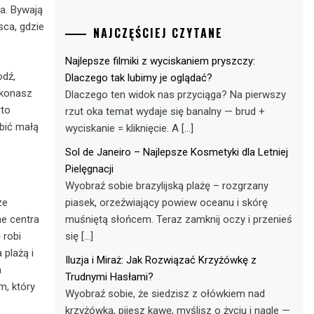
ga. Bywają
sca, gdzie
NAJCZĘŚCIEJ CZYTANE
Najlepsze filmiki z wyciskaniem pryszczy:
odź,
Dlaczego tak lubimy je oglądać?
ekonasz
Dlaczego ten widok nas przyciąga? Na pierwszy
rto
rzut oka temat wydaje się banalny — brud +
obić małą
wyciskanie = kliknięcie. A […]
Sol de Janeiro – Najlepsze Kosmetyki dla Letniej
Pielęgnacji
Wyobraź sobie brazylijską plażę – rozgrzany
piasek, orzeźwiający powiew oceanu i skórę
ze
muśniętą słońcem. Teraz zamknij oczy i przenieś
ne centra
się […]
 robi
 plażą i
Iluzja i Miraż: Jak Rozwiązać Krzyżówkę z
a
Trudnymi Hasłami?
m, który
Wyobraź sobie, że siedzisz z ołówkiem nad
krzyżówką, pijesz kawę, myślisz o życiu i nagle —