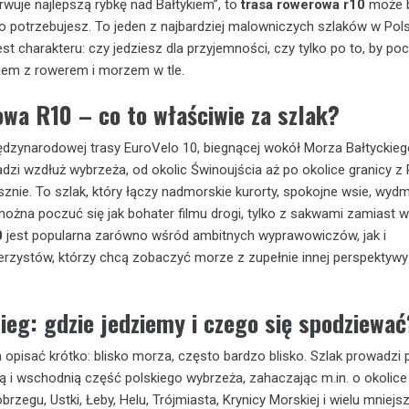
rwuje najlepszą rybkę nad Bałtykiem”, to
trasa rowerowa r10
może 
o potrzebujesz. To jeden z najbardziej malowniczych szlaków w Pols
test charakteru: czy jedziesz dla przyjemności, czy tylko po to, by po
iem z rowerem i morzem w tle.
wa R10 – co to właściwie za szlak?
dzynarodowej trasy EuroVelo 10, biegnącej wokół Morza Bałtyckieg
adzi wzdłuż wybrzeża, od okolic Świnoujścia aż po okolice granicy z 
znie. To szlak, który łączy nadmorskie kurorty, spokojne wsie, wydmy
można poczuć się jak bohater filmu drogi, tylko z sakwami zamiast wa
0
jest popularna zarówno wśród ambitnych wyprawowiczów, jak i
zystów, którzy chcą zobaczyć morze z zupełnie innej perspektywy 
ieg: gdzie jedziemy i czego się spodziewać
opisać krótko: blisko morza, często bardzo blisko. Szlak prowadzi 
 i wschodnią część polskiego wybrzeża, zahaczając m.in. o okolice
rzegu, Ustki, Łeby, Helu, Trójmiasta, Krynicy Morskiej i wielu mniejs