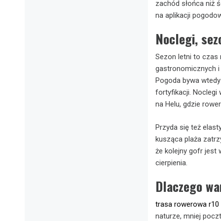
zachód słońca niż ś
na aplikacji pogodow
Noclegi, sez
Sezon letni to czas
gastronomicznych i 
Pogoda bywa wtedy b
fortyfikacji. Nocle
na Helu, gdzie rowe
Przyda się też elas
kusząca plaża zatrz
że kolejny gofr jest
cierpienia.
Dlaczego wa
trasa rowerowa r10
naturze, mniej poczt