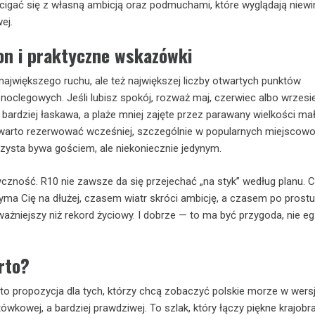
cigać się z własną ambicją oraz podmuchami, które wyglądają niewin
ej.
on i praktyczne wskazówki
 największego ruchu, ale też największej liczby otwartych punktów
noclegowych. Jeśli lubisz spokój, rozważ maj, czerwiec albo wrzesi
ardziej łaskawa, a plaże mniej zajęte przez parawany wielkości ma
gi warto rezerwować wcześniej, szczególnie w popularnych miejscowo
rzysta bywa gościem, ale niekoniecznie jedynym.
tyczność. R10 nie zawsze da się przejechać „na styk” według planu.
yma Cię na dłużej, czasem wiatr skróci ambicję, a czasem po prost
 ważniejszy niż rekord życiowy. I dobrze — to ma być przygoda, nie e
rto?
to propozycja dla tych, którzy chcą zobaczyć polskie morze w wersji
ówkowej, a bardziej prawdziwej. To szlak, który łączy piękne krajobra