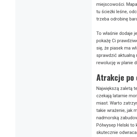
miejscowości. Mapa t
tu ścieżki leśne, od
trzeba odrobinę ba
To właśnie dodaje j
pokażę Ci prawdziw
się, że piasek ma 
sprawdzić aktualną 
rewolucję w planie d
Atrakcje po 
Największą zaletą t
czekają latarnie mo
miast. Warto zatrzy
takie wrażenie, jak 
nadmorską zabudow
Półwysep Helski to 
skutecznie odwraca