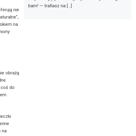
bam! — trafiasz na […]
ferują nie
aturalne”,
dokiem na
niony
nie obrażą
dne
 coś do
asem
eczki.
ienne
ę na