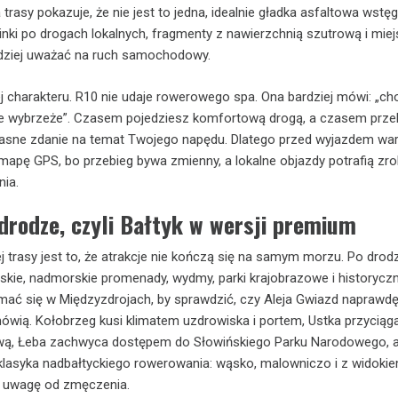
rasy pokazuje, że nie jest to jedna, idealnie gładka asfaltowa wstę
cinki po drogach lokalnych, fragmenty z nawierzchnią szutrową i miej
rdziej uważać na ruch samochodowy.
ej charakteru. R10 nie udaje rowerowego spa. Ona bardziej mówi: „ch
e wybrzeże”. Czasem pojedziesz komfortową drogą, a czasem prz
własne zdanie na temat Twojego napędu. Dlatego przed wyjazdem wa
mapę GPS, bo przebieg bywa zmienny, a lokalne objazdy potrafią zr
nia.
drodze, czyli Bałtyk w wersji premium
ej trasy jest to, że atrakcje nie kończą się na samym morzu. Po drod
rskie, nadmorskie promenady, wydmy, parki krajobrazowe i historycz
mać się w Międzyzdrojach, by sprawdzić, czy Aleja Gwiazd naprawdę
mówią. Kołobrzeg kusi klimatem uzdrowiska i portem, Ustka przyciąga
ą, Łeba zachwyca dostępem do Słowińskiego Parku Narodowego, 
klasyka nadbałtyckiego rowerowania: wąsko, malowniczo i z widokie
 uwagę od zmęczenia.