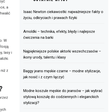
być
ce, a
Isaac Newton ciekawostki: najważniejsze fakty o
chwalić
życiu, odkryciach i prawach fizyki
Arnoldki – technika, efekty, błędy i najlepsze
ćwiczenia na barki
o. W
Rosją.
Najpiękniejsze polskie aktorki wszechczasów –
, lasy i
ikony urody, talentu i klasy
lizki.
niż z
Baggy jeans męskie czarne – modne stylizacje,
jak nosić i z czym łączyć
?
Modne koszule męskie do jeansów – jak wybrać
stylową koszulę do codziennych i eleganckich
przez
stylizacji?
zych