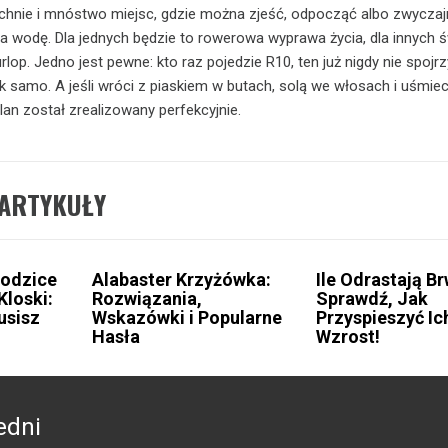
chnie i mnóstwo miejsc, gdzie można zjeść, odpocząć albo zwyczaj
na wodę. Dla jednych będzie to rowerowa wyprawa życia, dla innych 
lop. Jedno jest pewne: kto raz pojedzie R10, ten już nigdy nie spojrz
 samo. A jeśli wróci z piaskiem w butach, solą we włosach i uśmi
plan został zrealizowany perfekcyjnie.
ARTYKUŁY
Rodzice
Alabaster Krzyżówka:
Ile Odrastają Br
Kloski:
Rozwiązania,
Sprawdź, Jak
usisz
Wskazówki i Popularne
Przyspieszyć Ic
Hasła
Wzrost!
edni