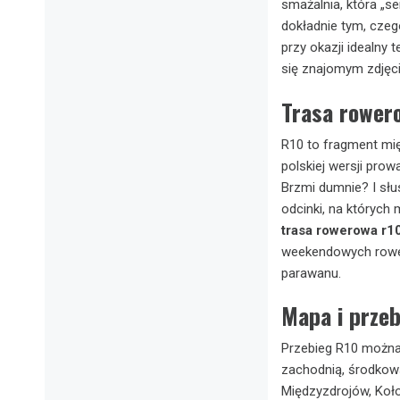
smażalnia, która „se
dokładnie tym, czeg
przy okazji idealny 
się znajomym zdjęc
Trasa rowero
R10 to fragment mię
polskiej wersji prow
Brzmi dumnie? I słus
odcinki, na których 
trasa rowerowa r1
weekendowych rower
parawanu.
Mapa i przeb
Przebieg R10 można 
zachodnią, środkową
Międzyzdrojów, Kołob