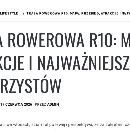
LIFESTYLE
TRASA ROWEROWA R10: MAPA, PRZEBIEG, ATRAKCJE I N
 ROWEROWA R10: MA
CJE I NAJWAŻNIEJS
RZYSTÓW
A
17 CZERWCA 2026
PRZEZ
ADMIN
wiatr we włosach, szum fal po lewej i perspektywa, że za zakrętem c