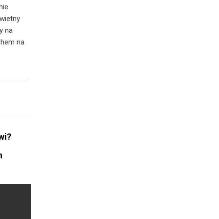
nie
świetny
y na
echem na
wi?
h