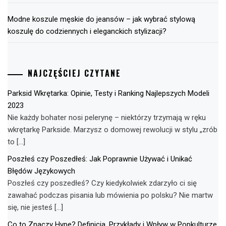
Modne koszule męskie do jeansów – jak wybrać stylową
koszulę do codziennych i eleganckich stylizacji?
NAJCZĘŚCIEJ CZYTANE
Parksid Wkrętarka: Opinie, Testy i Ranking Najlepszych Modeli
2023
Nie każdy bohater nosi pelerynę – niektórzy trzymają w ręku
wkrętarkę Parkside. Marzysz o domowej rewolucji w stylu „zrób
to […]
Poszłeś czy Poszedłeś: Jak Poprawnie Używać i Unikać
Błędów Językowych
Poszłeś czy poszedłeś? Czy kiedykolwiek zdarzyło ci się
zawahać podczas pisania lub mówienia po polsku? Nie martw
się, nie jesteś […]
Co to Znaczy Hype? Definicja, Przykłady i Wpływ w Popkulturze