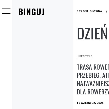
Przejdź
BINGUJ
do
STRONA GŁÓWNA
treści
DZIEŃ
Menu
główne
LIFESTYLE
TRASA ROWER
PRZEBIEG, AT
NAJWAŻNIEJS
DLA ROWERZ
17 CZERWCA 2026