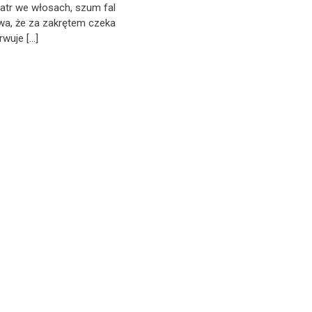
iatr we włosach, szum fal
ywa, że za zakrętem czeka
rwuje […]