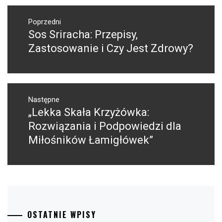
Nawigacja
wpisu
Poprzedni
Sos Sriracha: Przepisy,
Poprzedni
wpis:
Zastosowanie i Czy Jest Zdrowy?
Następne
„Lekka Skała Krzyżówka:
Następny
post:
Rozwiązania i Podpowiedzi dla
Miłośników Łamigłówek”
OSTATNIE WPISY