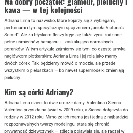
Na dobry początek: glamour, pieluchy i
kawa — w tej kolejności
Adriana Lima to nazwisko, które kojarzy się z wybiegami,
perfumami i tym specyficznym spojrzeniem „anioła Victoria’s
Secret”. Ale za błyskiem fleszy kryje się także życie rodzinne
pełne uśmiechów, bałaganu i… zaskakująco normalnych
poranków. W tym artykule zajmiemy się tym, co często umyka
nagłówkom plotkarskim: Adriana Lima i jej rola jako mamy
dwóch córek. Tak, będziemy mówić o modzie, ale przede
wszystkim o pieluszkach — bo nawet supermodelki zmieniają
pieluchy.
Kim są córki Adriany?
Adriana Lima dzieci to dwie urocze damy: Valentina i Sienna.
Valentina przyszła na świat w 2009 roku, a Sienna dołączyła do
rodziny w 2012 roku. Mimo że ich mama jest jedną z najbardziej
rozpoznawalnych twarzy modelingu, stara się chronić
prywatność dziewczynek — zdjęcia pojawiają się, ale raczej w