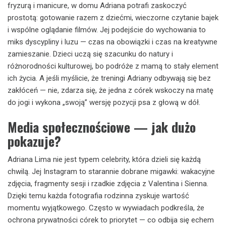
fryzurą i manicure, w domu Adriana potrafi zaskoczyć
prostotą: gotowanie razem z dziećmi, wieczorne czytanie bajek
i wspólne oglądanie filmów. Jej podejście do wychowania to
miks dyscypliny i luzu — czas na obowiązki i czas na kreatywne
zamieszanie. Dzieci uczą się szacunku do natury i
różnorodności kulturowej, bo podróże z mamą to stały element
ich życia. A jeśli myślicie, że treningi Adriany odbywają się bez
zakłóceń — nie, zdarza się, że jedna z córek wskoczy na matę
do jogi i wykona „swoją” wersję pozycji psa z głową w dół.
Media społecznościowe — jak dużo
pokazuje?
Adriana Lima nie jest typem celebrity, która dzieli się każdą
chwilą. Jej Instagram to starannie dobrane migawki: wakacyjne
zdjęcia, fragmenty sesji i rzadkie zdjęcia z Valentina i Sienna.
Dzięki temu każda fotografia rodzinna zyskuje wartość
momentu wyjątkowego. Często w wywiadach podkreśla, że
ochrona prywatności córek to priorytet — co odbija się echem