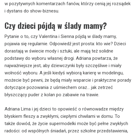
w pozytywnych komentarzach fanów, którzy cenią jej rozsądek
i dystans do show-biznesu.
Czy dzieci pójdą w ślady mamy?
Pytanie o to, czy Valentina i Sienna pójdą w ślady mamy,
pojawia się regularnie. Odpowiedź jest prosta: kto wie? Dzieci
dorastają w świecie mody i sztuki, ale mają też solidne
podstawy do wyboru własnej drogi. Adriana powtarza, że
najważniejsze jest, aby dziewczynki były szczęśliwe i miały
wolność wyboru. A jeśli kiedyś wybiorą karierę w modelingu,
możecie być pewni, że będą miały wsparcie i praktyczne porady
dotyczące pozowania z uśmiechem oraz… jak zetrzeć
błyszczący puder z kolan po zabawie na trawie.
Adriana Lima i jej dzieci to opowieść o równowadze między
błyskiem fleszy a zwykłymi, ciepłymi chwilami w domu. To
także dowód, że życie supermodelki może być pełne zwykłych
radości: od wspólnych śniadań, przez szkolne przedstawienia,