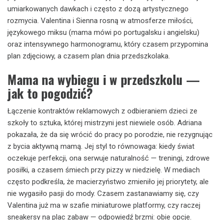
umiarkowanych dawkach i często z dozą artystycznego
rozmycia. Valentina i Sienna rosną w atmosferze miłości,
językowego miksu (mama mówi po portugalsku i angielsku)
oraz intensywnego harmonogramu, który czasem przypomina
plan zdjęciowy, a czasem plan dnia przedszkolaka.
Mama na wybiegu i w przedszkolu —
jak to pogodzić?
Łączenie kontraktów reklamowych z odbieraniem dzieci ze
szkoły to sztuka, której mistrzyni jest niewiele osób. Adriana
pokazała, że da się wrócić do pracy po porodzie, nie rezygnując
z bycia aktywną mamą. Jej styl to równowaga: kiedy świat
oczekuje perfekcji, ona serwuje naturalność — treningi, zdrowe
posiłki, a czasem śmiech przy pizzy w niedzielę. W mediach
często podkreśla, że macierzyństwo zmieniło jej priorytety, ale
nie wygasiło pasji do mody. Czasem zastanawiamy się, czy
Valentina już ma w szafie miniaturowe platformy, czy raczej
sneakersy na plac zabaw — odpowiedź brzmi: obie opcje.