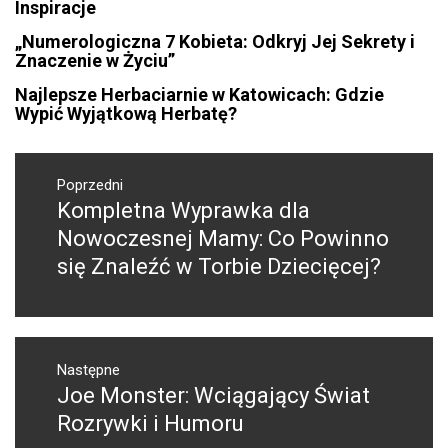
Inspiracje
„Numerologiczna 7 Kobieta: Odkryj Jej Sekrety i
Znaczenie w Życiu”
Najlepsze Herbaciarnie w Katowicach: Gdzie
Wypić Wyjątkową Herbatę?
Nawigacja
wpisu
Poprzedni
Kompletna Wyprawka dla
Poprzedni
wpis:
Nowoczesnej Mamy: Co Powinno
się Znaleźć w Torbie Dziecięcej?
Następne
Joe Monster: Wciągający Świat
Następny
post:
Rozrywki i Humoru