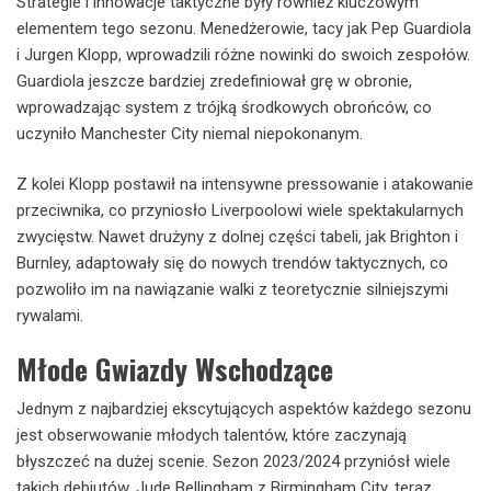
Strategie i innowacje taktyczne były również kluczowym
elementem tego sezonu. Menedżerowie, tacy jak Pep Guardiola
i Jurgen Klopp, wprowadzili różne nowinki do swoich zespołów.
Guardiola jeszcze bardziej zredefiniował grę w obronie,
wprowadzając system z trójką środkowych obrońców, co
uczyniło Manchester City niemal niepokonanym.
Z kolei Klopp postawił na intensywne pressowanie i atakowanie
przeciwnika, co przyniosło Liverpoolowi wiele spektakularnych
zwycięstw. Nawet drużyny z dolnej części tabeli, jak Brighton i
Burnley, adaptowały się do nowych trendów taktycznych, co
pozwoliło im na nawiązanie walki z teoretycznie silniejszymi
rywalami.
Młode Gwiazdy Wschodzące
Jednym z najbardziej ekscytujących aspektów każdego sezonu
jest obserwowanie młodych talentów, które zaczynają
błyszczeć na dużej scenie. Sezon 2023/2024 przyniósł wiele
takich debiutów. Jude Bellingham z Birmingham City, teraz