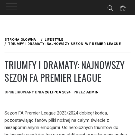
Przejdź
do
STRONA GŁÓWNA
LIFESTYLE
treści
TRIUMFY I DRAMATY: NAJNOWSZY SEZON FA PREMIER LEAGUE
TRIUMFY I DRAMATY: NAJNOWSZY
SEZON FA PREMIER LEAGUE
OPUBLIKOWANY DNIA
26 LIPCA 2024
PRZEZ
ADMIN
Sezon FA Premier League 2023/2024 dobiegł końca,
pozostawiając fanów piłki nożnej na całym świecie z
niezapomnianymi emocjami. Od heroicznych triumfów do
bolesnych upadków, ten sezon obfitował w wydarzenia godne