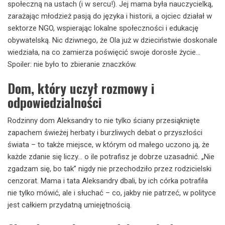
społeczną na ustach (i w sercu!). Jej mama była nauczycielką,
zarażając młodzież pasją do języka i historii, a ojciec działał w
sektorze NGO, wspierając lokalne społeczności i edukację
obywatelską. Nic dziwnego, że Ola już w dzieciństwie doskonale
wiedziała, na co zamierza poświęcić swoje dorosłe życie…
Spoiler: nie było to zbieranie znaczków.
Dom, który uczył rozmowy i
odpowiedzialności
Rodzinny dom Aleksandry to nie tylko ściany przesiąknięte
zapachem świeżej herbaty i burzliwych debat o przyszłości
świata – to także miejsce, w którym od małego uczono ją, że
każde zdanie się liczy… o ile potrafisz je dobrze uzasadnić. „Nie
zgadzam się, bo tak” nigdy nie przechodziło przez rodzicielski
cenzorat. Mama i tata Aleksandry dbali, by ich córka potrafiła
nie tylko mówić, ale i słuchać – co, jakby nie patrzeć, w polityce
jest całkiem przydatną umiejętnością.