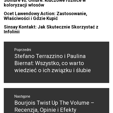
Sombre vs. Ombre: Kluczowe różnice w
koloryzacji włosów
Ocet Lawendowy Action: Zastosowanie,
Właściwości i Gdzie Kupić
Sinsay Kontakt: Jak Skutecznie Skorzystać z
Infolinii
Nawigacja
wpisu
Poprzedni
Stefano Terrazzino i Paulina
Poprzedni
wpis:
Biernat: Wszystko, co warto
wiedzieć o ich związku i ślubie
Następne
Bourjois Twist Up The Volume –
Następny
post:
Recenzja, Opinie i Efekty