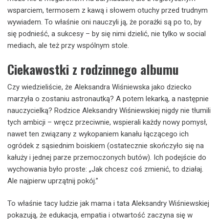
wsparciem, termosem z kawą i słowem otuchy przed trudnym
wywiadem. To właśnie oni nauczyli ją, że porażki są po to, by
się podnieść, a sukcesy – by się nimi dzielić, nie tylko w social
mediach, ale też przy wspólnym stole.
Ciekawostki z rodzinnego albumu
Czy wiedzieliście, że Aleksandra Wiśniewska jako dziecko
marzyła o zostaniu astronautką? A potem lekarką, a następnie
nauczycielką? Rodzice Aleksandry Wiśniewskiej nigdy nie tłumili
tych ambicji – wręcz przeciwnie, wspierali każdy nowy pomysł,
nawet ten związany z wykopaniem kanału łączącego ich
ogródek z sąsiednim boiskiem (ostatecznie skończyło się na
kałuży i jednej parze przemoczonych butów). Ich podejście do
wychowania było proste: „Jak chcesz coś zmienić, to działaj.
Ale najpierw uprzątnij pokój.”
To właśnie tacy ludzie jak mama i tata Aleksandry Wiśniewskiej
pokazują, że edukacja, empatia i otwartość zaczyna się w