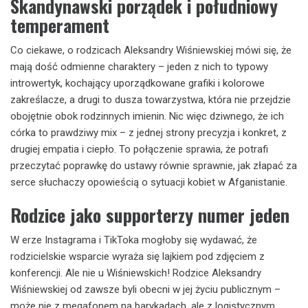
Skandynawski porządek i południowy
temperament
Co ciekawe, o rodzicach Aleksandry Wiśniewskiej mówi się, że
mają dość odmienne charaktery – jeden z nich to typowy
introwertyk, kochający uporządkowane grafiki i kolorowe
zakreślacze, a drugi to dusza towarzystwa, która nie przejdzie
obojętnie obok rodzinnych imienin. Nic więc dziwnego, że ich
córka to prawdziwy mix – z jednej strony precyzja i konkret, z
drugiej empatia i ciepło. To połączenie sprawia, że potrafi
przeczytać poprawkę do ustawy równie sprawnie, jak złapać za
serce słuchaczy opowieścią o sytuacji kobiet w Afganistanie.
Rodzice jako supporterzy numer jeden
W erze Instagrama i TikToka mogłoby się wydawać, że
rodzicielskie wsparcie wyraża się lajkiem pod zdjęciem z
konferencji. Ale nie u Wiśniewskich! Rodzice Aleksandry
Wiśniewskiej od zawsze byli obecni w jej życiu publicznym –
może nie z megafonem na barykadach, ale z logistycznym