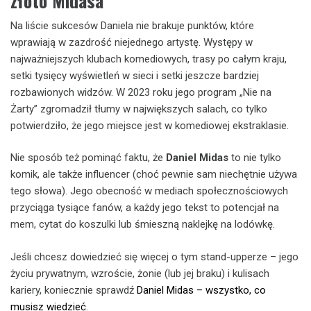
złoto Midasa
Na liście sukcesów Daniela nie brakuje punktów, które
wprawiają w zazdrość niejednego artystę. Występy w
najważniejszych klubach komediowych, trasy po całym kraju,
setki tysięcy wyświetleń w sieci i setki jeszcze bardziej
rozbawionych widzów. W 2023 roku jego program „Nie na
Żarty” zgromadził tłumy w największych salach, co tylko
potwierdziło, że jego miejsce jest w komediowej ekstraklasie.
Nie sposób też pominąć faktu, że
Daniel Midas
to nie tylko
komik, ale także influencer (choć pewnie sam niechętnie używa
tego słowa). Jego obecność w mediach społecznościowych
przyciąga tysiące fanów, a każdy jego tekst to potencjał na
mem, cytat do koszulki lub śmieszną naklejkę na lodówkę.
Jeśli chcesz dowiedzieć się więcej o tym stand-upperze – jego
życiu prywatnym, wzroście, żonie (lub jej braku) i kulisach
kariery, koniecznie sprawdź
Daniel Midas – wszystko, co
musisz wiedzieć
.