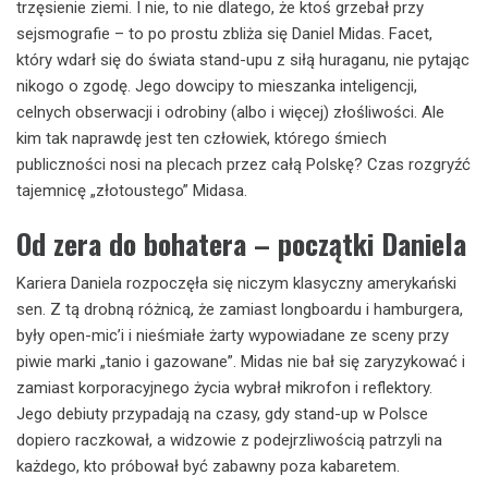
trzęsienie ziemi. I nie, to nie dlatego, że ktoś grzebał przy
sejsmografie – to po prostu zbliża się Daniel Midas. Facet,
który wdarł się do świata stand-upu z siłą huraganu, nie pytając
nikogo o zgodę. Jego dowcipy to mieszanka inteligencji,
celnych obserwacji i odrobiny (albo i więcej) złośliwości. Ale
kim tak naprawdę jest ten człowiek, którego śmiech
publiczności nosi na plecach przez całą Polskę? Czas rozgryźć
tajemnicę „złotoustego” Midasa.
Od zera do bohatera – początki Daniela
Kariera Daniela rozpoczęła się niczym klasyczny amerykański
sen. Z tą drobną różnicą, że zamiast longboardu i hamburgera,
były open-mic’i i nieśmiałe żarty wypowiadane ze sceny przy
piwie marki „tanio i gazowane”. Midas nie bał się zaryzykować i
zamiast korporacyjnego życia wybrał mikrofon i reflektory.
Jego debiuty przypadają na czasy, gdy stand-up w Polsce
dopiero raczkował, a widzowie z podejrzliwością patrzyli na
każdego, kto próbował być zabawny poza kabaretem.