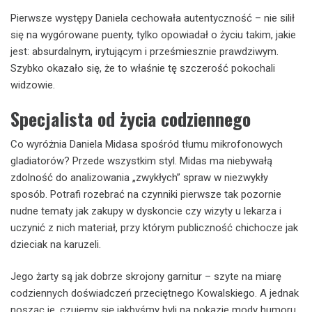
Pierwsze występy Daniela cechowała autentyczność – nie silił
się na wygórowane puenty, tylko opowiadał o życiu takim, jakie
jest: absurdalnym, irytującym i prześmiesznie prawdziwym.
Szybko okazało się, że to właśnie tę szczerość pokochali
widzowie.
Specjalista od życia codziennego
Co wyróżnia Daniela Midasa spośród tłumu mikrofonowych
gladiatorów? Przede wszystkim styl. Midas ma niebywałą
zdolność do analizowania „zwykłych” spraw w niezwykły
sposób. Potrafi rozebrać na czynniki pierwsze tak pozornie
nudne tematy jak zakupy w dyskoncie czy wizyty u lekarza i
uczynić z nich materiał, przy którym publiczność chichocze jak
dzieciak na karuzeli.
Jego żarty są jak dobrze skrojony garnitur – szyte na miarę
codziennych doświadczeń przeciętnego Kowalskiego. A jednak
nosząc je, czujemy się jakbyśmy byli na pokazie mody humoru.