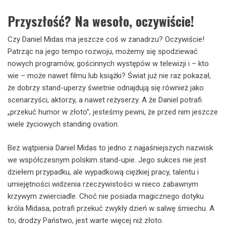
Przyszłość? Na wesoło, oczywiście!
Czy Daniel Midas ma jeszcze coś w zanadrzu? Oczywiście!
Patrząc na jego tempo rozwoju, możemy się spodziewać
nowych programów, gościnnych występów w telewizji i – kto
wie – może nawet filmu lub książki? Świat już nie raz pokazał,
że dobrzy stand-uperzy świetnie odnajdują się również jako
scenarzyści, aktorzy, a nawet reżyserzy. A że Daniel potrafi
„przekuć humor w złoto”, jesteśmy pewni, że przed nim jeszcze
wiele życiowych standing ovation.
Bez wątpienia Daniel Midas to jedno z najjaśniejszych nazwisk
we współczesnym polskim stand-upie. Jego sukces nie jest
dziełem przypadku, ale wypadkową ciężkiej pracy, talentu i
umiejętności widzenia rzeczywistości w nieco zabawnym
krzywym zwierciadle. Choć nie posiada magicznego dotyku
króla Midasa, potrafi przekuć zwykły dzień w salwę śmiechu. A
to, drodzy Państwo, jest warte więcej niż złoto.