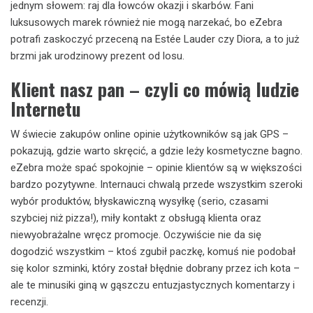
jednym słowem: raj dla łowców okazji i skarbów. Fani
luksusowych marek również nie mogą narzekać, bo eZebra
potrafi zaskoczyć przeceną na Estée Lauder czy Diora, a to już
brzmi jak urodzinowy prezent od losu.
Klient nasz pan – czyli co mówią ludzie
Internetu
W świecie zakupów online opinie użytkowników są jak GPS –
pokazują, gdzie warto skręcić, a gdzie leży kosmetyczne bagno.
eZebra może spać spokojnie – opinie klientów są w większości
bardzo pozytywne. Internauci chwalą przede wszystkim szeroki
wybór produktów, błyskawiczną wysyłkę (serio, czasami
szybciej niż pizza!), miły kontakt z obsługą klienta oraz
niewyobrażalne wręcz promocje. Oczywiście nie da się
dogodzić wszystkim – ktoś zgubił paczkę, komuś nie podobał
się kolor szminki, który został błędnie dobrany przez ich kota –
ale te minusiki giną w gąszczu entuzjastycznych komentarzy i
recenzji.