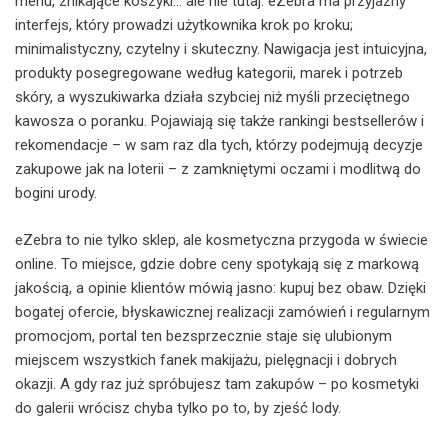
menu, znikające koszyki… ale nie tutaj. eZebra ma przyjazny
interfejs, który prowadzi użytkownika krok po kroku;
minimalistyczny, czytelny i skuteczny. Nawigacja jest intuicyjna,
produkty posegregowane według kategorii, marek i potrzeb
skóry, a wyszukiwarka działa szybciej niż myśli przeciętnego
kawosza o poranku. Pojawiają się także rankingi bestsellerów i
rekomendacje – w sam raz dla tych, którzy podejmują decyzje
zakupowe jak na loterii – z zamkniętymi oczami i modlitwą do
bogini urody.
eZebra to nie tylko sklep, ale kosmetyczna przygoda w świecie
online. To miejsce, gdzie dobre ceny spotykają się z markową
jakością, a opinie klientów mówią jasno: kupuj bez obaw. Dzięki
bogatej ofercie, błyskawicznej realizacji zamówień i regularnym
promocjom, portal ten bezsprzecznie staje się ulubionym
miejscem wszystkich fanek makijażu, pielęgnacji i dobrych
okazji. A gdy raz już spróbujesz tam zakupów – po kosmetyki
do galerii wrócisz chyba tylko po to, by zjeść lody.