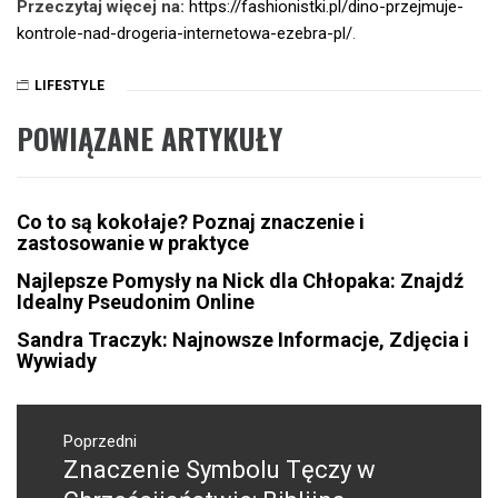
Przeczytaj więcej na:
https://fashionistki.pl/dino-przejmuje-
kontrole-nad-drogeria-internetowa-ezebra-pl/
.
LIFESTYLE
POWIĄZANE ARTYKUŁY
Co to są kokołaje? Poznaj znaczenie i
zastosowanie w praktyce
Najlepsze Pomysły na Nick dla Chłopaka: Znajdź
Idealny Pseudonim Online
Sandra Traczyk: Najnowsze Informacje, Zdjęcia i
Wywiady
Nawigacja
wpisu
Poprzedni
Znaczenie Symbolu Tęczy w
Poprzedni
wpis: