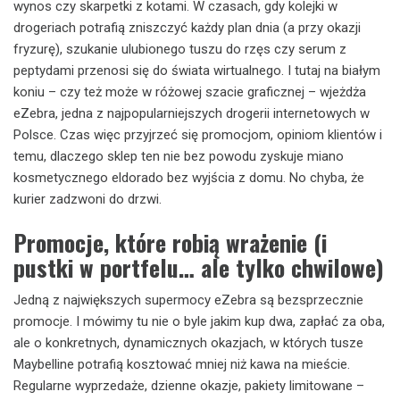
wynos czy skarpetki z kotami. W czasach, gdy kolejki w
drogeriach potrafią zniszczyć każdy plan dnia (a przy okazji
fryzurę), szukanie ulubionego tuszu do rzęs czy serum z
peptydami przenosi się do świata wirtualnego. I tutaj na białym
koniu – czy też może w różowej szacie graficznej – wjeżdża
eZebra, jedna z najpopularniejszych drogerii internetowych w
Polsce. Czas więc przyjrzeć się promocjom, opiniom klientów i
temu, dlaczego sklep ten nie bez powodu zyskuje miano
kosmetycznego eldorado bez wyjścia z domu. No chyba, że
kurier zadzwoni do drzwi.
Promocje, które robią wrażenie (i
pustki w portfelu… ale tylko chwilowe)
Jedną z największych supermocy eZebra są bezsprzecznie
promocje. I mówimy tu nie o byle jakim kup dwa, zapłać za oba,
ale o konkretnych, dynamicznych okazjach, w których tusze
Maybelline potrafią kosztować mniej niż kawa na mieście.
Regularne wyprzedaże, dzienne okazje, pakiety limitowane –