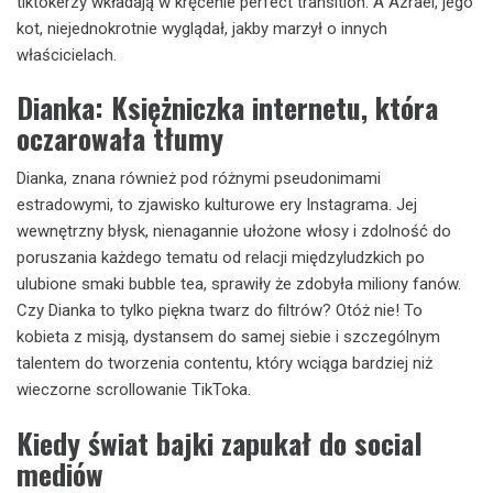
tiktokerzy wkładają w kręcenie perfect transition. A Azrael, jego
kot, niejednokrotnie wyglądał, jakby marzył o innych
właścicielach.
Dianka: Księżniczka internetu, która
oczarowała tłumy
Dianka, znana również pod różnymi pseudonimami
estradowymi, to zjawisko kulturowe ery Instagrama. Jej
wewnętrzny błysk, nienagannie ułożone włosy i zdolność do
poruszania każdego tematu od relacji międzyludzkich po
ulubione smaki bubble tea, sprawiły że zdobyła miliony fanów.
Czy Dianka to tylko piękna twarz do filtrów? Otóż nie! To
kobieta z misją, dystansem do samej siebie i szczególnym
talentem do tworzenia contentu, który wciąga bardziej niż
wieczorne scrollowanie TikToka.
Kiedy świat bajki zapukał do social
mediów