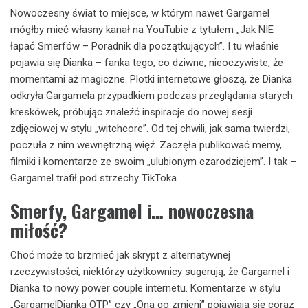
Nowoczesny świat to miejsce, w którym nawet Gargamel
mógłby mieć własny kanał na YouTubie z tytułem „Jak NIE
łapać Smerfów – Poradnik dla początkujących”. I tu właśnie
pojawia się Dianka – fanka tego, co dziwne, nieoczywiste, że
momentami aż magiczne. Plotki internetowe głoszą, że Dianka
odkryła Gargamela przypadkiem podczas przeglądania starych
kreskówek, próbując znaleźć inspiracje do nowej sesji
zdjęciowej w stylu „witchcore”. Od tej chwili, jak sama twierdzi,
poczuła z nim wewnętrzną więź. Zaczęła publikować memy,
filmiki i komentarze ze swoim „ulubionym czarodziejem”. I tak –
Gargamel trafił pod strzechy TikToka.
Smerfy, Gargamel i… nowoczesna
miłość?
Choć może to brzmieć jak skrypt z alternatywnej
rzeczywistości, niektórzy użytkownicy sugerują, że Gargamel i
Dianka to nowy power couple internetu. Komentarze w stylu
„GargamelDianka OTP” czy „Ona go zmieni” pojawiają się coraz