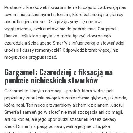
Postacie z kreskówek i świata internetu często zadziwiają nas
swoimi niecodziennymi historiami, które balansują na granicy
absurdu i genialności. Dziś przyjrzymy się duetowi
wyjątkowemu, czyli duetowi nie do podrobienia: Gargamel i
Dianka. Jeśli ktoś zapyta: co może łączyć złowrogiego
czarodzieja ścigającego Smerfy z influencerką o słowiańskiej
urodzie i duszy romantyczki? Odpowiedź brzmi: więcej, niż
moglibyście przypuszczać.
Gargamel: Czarodziej z fiksacją na
punkcie niebieskich stworków
Gargamel to klasyka animacji – postać, która w dziejach
popkultury zapuściła swoje korzenie równie głęboko, jak broda,
którą nosi. Ten nieco przygarbiony alchemik z planem „ugotuj
Smerfa i zamień go w złoto” nie miał szczęścia ani do magii,
ani do kobiet, ale jego upór budzi szacunek. Przez dekady
śledził Smerfy z pasją porównywalną jedynie z tą, jaką