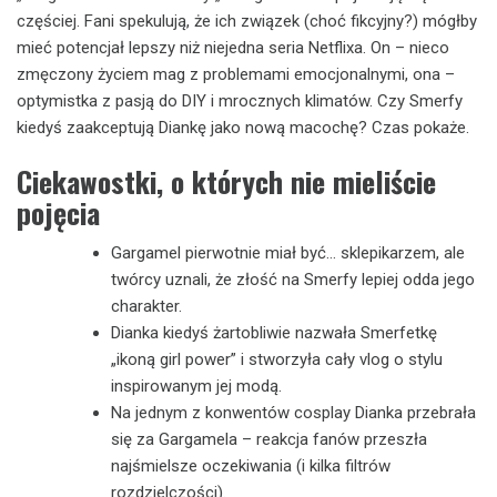
częściej. Fani spekulują, że ich związek (choć fikcyjny?) mógłby
mieć potencjał lepszy niż niejedna seria Netflixa. On – nieco
zmęczony życiem mag z problemami emocjonalnymi, ona –
optymistka z pasją do DIY i mrocznych klimatów. Czy Smerfy
kiedyś zaakceptują Diankę jako nową macochę? Czas pokaże.
Ciekawostki, o których nie mieliście
pojęcia
Gargamel pierwotnie miał być… sklepikarzem, ale
twórcy uznali, że złość na Smerfy lepiej odda jego
charakter.
Dianka kiedyś żartobliwie nazwała Smerfetkę
„ikoną girl power” i stworzyła cały vlog o stylu
inspirowanym jej modą.
Na jednym z konwentów cosplay Dianka przebrała
się za Gargamela – reakcja fanów przeszła
najśmielsze oczekiwania (i kilka filtrów
rozdzielczości).