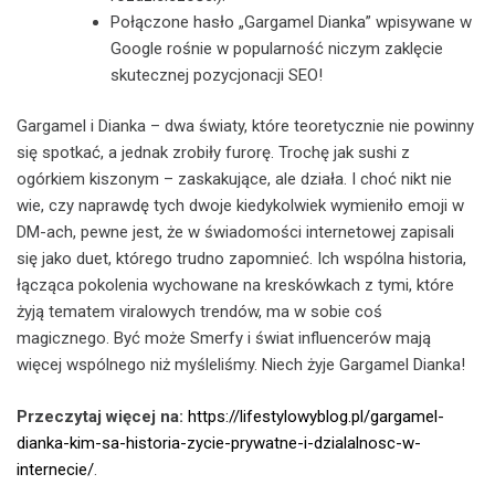
Połączone hasło „Gargamel Dianka” wpisywane w
Google rośnie w popularność niczym zaklęcie
skutecznej pozycjonacji SEO!
Gargamel i Dianka – dwa światy, które teoretycznie nie powinny
się spotkać, a jednak zrobiły furorę. Trochę jak sushi z
ogórkiem kiszonym – zaskakujące, ale działa. I choć nikt nie
wie, czy naprawdę tych dwoje kiedykolwiek wymieniło emoji w
DM-ach, pewne jest, że w świadomości internetowej zapisali
się jako duet, którego trudno zapomnieć. Ich wspólna historia,
łącząca pokolenia wychowane na kreskówkach z tymi, które
żyją tematem viralowych trendów, ma w sobie coś
magicznego. Być może Smerfy i świat influencerów mają
więcej wspólnego niż myśleliśmy. Niech żyje Gargamel Dianka!
Przeczytaj więcej na:
https://lifestylowyblog.pl/gargamel-
dianka-kim-sa-historia-zycie-prywatne-i-dzialalnosc-w-
internecie/
.