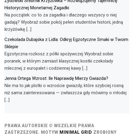
Żydowski Srebrnik Krzyżówka – Rozwiązujemy Tajemnicę
Historycznej Monetarnej Zagadki
Na początek: co to za zagadka i dlaczego wszyscy o niej
gadają? Wyobraź sobie pokój pełen studentów historii, jedną
krzyżówkę […]
Czekolada Dubajska z Lidla: Odkryj Egzotyczne Smaki w Twoim
Sklepie
Egzotyczna rozkosz z półki spożywczej Wyobraź sobie
poranek, w którym zamiast klasycznej kostki czekolady
mlecznej z europalet i codziennej kawy […]
Jenna Ortega Wzrost: Ile Naprawdę Mierzy Gwiazda?
Nie ma to jak plotki o wzroście gwiazdy, które szybciej rosną
niż sama zainteresowana — zwłaszcza gdy mówimy o młodej
[…]
PRAWA AUTORSKIE © WSZELKIE PRAWA
ZASTRZEŻONE.
MOTYW
MINIMAL GRID
ZROBIONY