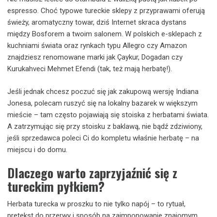
espresso. Choć typowe tureckie sklepy z przyprawami oferują
świeży, aromatyczny towar, dziś Internet skraca dystans
między Bosforem a twoim salonem. W polskich e-sklepach z
kuchniami świata oraz rynkach typu Allegro czy Amazon
znajdziesz renomowane marki jak Çaykur, Dogadan czy
Kurukahveci Mehmet Efendi (tak, też mają herbatę!).
Jeśli jednak chcesz poczuć się jak zakupową wersję Indiana
Jonesa, polecam ruszyć się na lokalny bazarek w większym
mieście – tam często pojawiają się stoiska z herbatami świata.
A zatrzymując się przy stoisku z baklawą, nie bądź zdziwiony,
jeśli sprzedawca poleci Ci do kompletu właśnie herbatę – na
miejscu i do domu.
Dlaczego warto zaprzyjaźnić się z
tureckim pyłkiem?
Herbata turecka w proszku to nie tylko napój – to rytuał,
pretekst do przerwy i sposób na zaimponowanie znajomym.