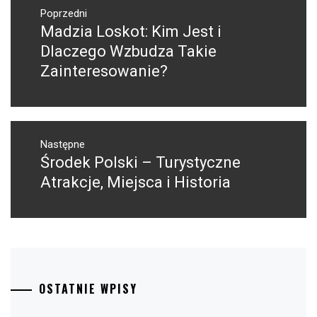
wpisu
Poprzedni
Madzia Loskot: Kim Jest i
Poprzedni
wpis:
Dlaczego Wzbudza Takie
Zainteresowanie?
Następne
Środek Polski – Turystyczne
Następny
post:
Atrakcje, Miejsca i Historia
OSTATNIE WPISY