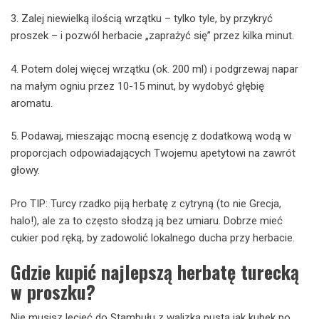
3. Zalej niewielką ilością wrzątku – tylko tyle, by przykryć
proszek – i pozwól herbacie „zaprażyć się” przez kilka minut.
4. Potem dolej więcej wrzątku (ok. 200 ml) i podgrzewaj napar
na małym ogniu przez 10-15 minut, by wydobyć głębię
aromatu.
5. Podawaj, mieszając mocną esencję z dodatkową wodą w
proporcjach odpowiadających Twojemu apetytowi na zawrót
głowy.
Pro TIP: Turcy rzadko piją herbatę z cytryną (to nie Grecja,
halo!), ale za to często słodzą ją bez umiaru. Dobrze mieć
cukier pod ręką, by zadowolić lokalnego ducha przy herbacie.
Gdzie kupić najlepszą herbatę turecką
w proszku?
Nie musisz lecieć do Stambułu z walizką pustą jak kubek po