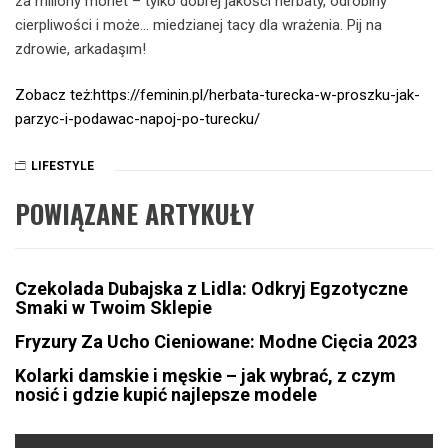
za miliony monet – tylko dobrej jakości herbaty, odrobiny
cierpliwości i może… miedzianej tacy dla wrażenia. Pij na
zdrowie, arkadaşım!
Zobacz też:https://feminin.pl/herbata-turecka-w-proszku-jak-
parzyc-i-podawac-napoj-po-turecku/
LIFESTYLE
POWIĄZANE ARTYKUŁY
Czekolada Dubajska z Lidla: Odkryj Egzotyczne
Smaki w Twoim Sklepie
Fryzury Za Ucho Cieniowane: Modne Cięcia 2023
Kolarki damskie i męskie – jak wybrać, z czym
nosić i gdzie kupić najlepsze modele
Nawigacja