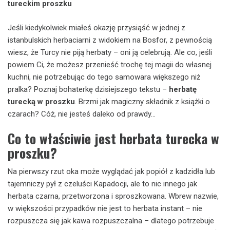
tureckim proszku
Jeśli kiedykolwiek miałeś okazję przysiąść w jednej z
istanbulskich herbaciarni z widokiem na Bosfor, z pewnością
wiesz, że Turcy nie piją herbaty – oni ją celebrują. Ale co, jeśli
powiem Ci, że możesz przenieść trochę tej magii do własnej
kuchni, nie potrzebując do tego samowara większego niż
pralka? Poznaj bohaterkę dzisiejszego tekstu –
herbatę
turecką w proszku
. Brzmi jak magiczny składnik z książki o
czarach? Cóż, nie jesteś daleko od prawdy…
Co to właściwie jest herbata turecka w
proszku?
Na pierwszy rzut oka może wyglądać jak popiół z kadzidła lub
tajemniczy pył z czeluści Kapadocji, ale to nic innego jak
herbata czarna, przetworzona i sproszkowana. Wbrew nazwie,
w większości przypadków nie jest to herbata instant – nie
rozpuszcza się jak kawa rozpuszczalna – dlatego potrzebuje