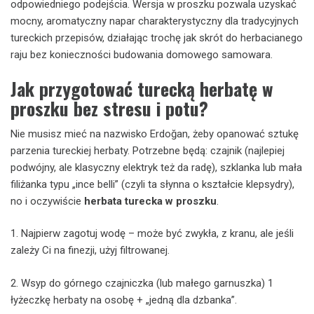
odpowiedniego podejścia. Wersja w proszku pozwala uzyskać
mocny, aromatyczny napar charakterystyczny dla tradycyjnych
tureckich przepisów, działając trochę jak skrót do herbacianego
raju bez konieczności budowania domowego samowara.
Jak przygotować turecką herbatę w
proszku bez stresu i potu?
Nie musisz mieć na nazwisko Erdoğan, żeby opanować sztukę
parzenia tureckiej herbaty. Potrzebne będą: czajnik (najlepiej
podwójny, ale klasyczny elektryk też da radę), szklanka lub mała
filiżanka typu „ince belli” (czyli ta słynna o kształcie klepsydry),
no i oczywiście
herbata turecka w proszku
.
1. Najpierw zagotuj wodę – może być zwykła, z kranu, ale jeśli
zależy Ci na finezji, użyj filtrowanej.
2. Wsyp do górnego czajniczka (lub małego garnuszka) 1
łyżeczkę herbaty na osobę + „jedną dla dzbanka”.