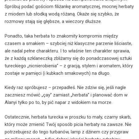
Spróbuj podać gościom filiżankę aromatycznej, mocnej herbaty
z miodem lub słodką wodą różaną. Okaże się szybko, że
rozmowy stają się głębsze, a wieczory dłuższe.
Ponadto, taka herbata to znakomity kompromis między
czasem a smakiem – szybciej niż klasyczne parzenie liściaste,
ale nadal pełne charakteru. I to właśnie ten charakter sprawia,
że z każdą szklaneczką zbliżamy się do ponadczasowej sztuki
tureckiego „nicnierobienia” – z gracją, stylem i aromatem, który
zostaje w pamięci (i kubkach smakowych) na długo.
Kiedy raz spróbujesz – przepadłeś. Nie zdziw się, jeśli nagle
zaczniesz mówić „çay” zamiast „herbata” i planować dom w
Alanyi tylko po to, by pić napar z widokiem na morze.
Ostatecznie, herbata turecka w proszku to mały, czarny skarb,
który może zmienić Twój sposób picia herbaty na zawsze. Nie
potrzebujesz do tego turbanów, lamp z dżinem czy przypraw