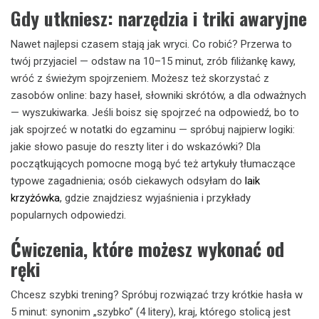
Gdy utkniesz: narzędzia i triki awaryjne
Nawet najlepsi czasem stają jak wryci. Co robić? Przerwa to
twój przyjaciel — odstaw na 10–15 minut, zrób filiżankę kawy,
wróć z świeżym spojrzeniem. Możesz też skorzystać z
zasobów online: bazy haseł, słowniki skrótów, a dla odważnych
— wyszukiwarka. Jeśli boisz się spojrzeć na odpowiedź, bo to
jak spojrzeć w notatki do egzaminu — spróbuj najpierw logiki:
jakie słowo pasuje do reszty liter i do wskazówki? Dla
początkujących pomocne mogą być też artykuły tłumaczące
typowe zagadnienia; osób ciekawych odsyłam do
laik
krzyżówka
, gdzie znajdziesz wyjaśnienia i przykłady
popularnych odpowiedzi.
Ćwiczenia, które możesz wykonać od
ręki
Chcesz szybki trening? Spróbuj rozwiązać trzy krótkie hasła w
5 minut: synonim „szybko” (4 litery), kraj, którego stolicą jest