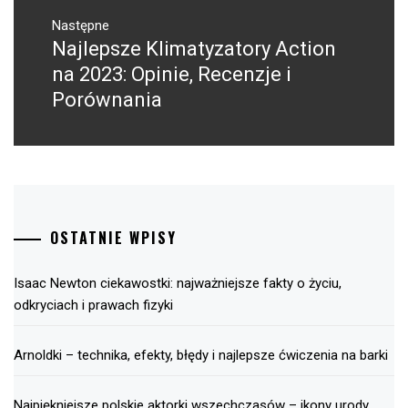
Następne
Najlepsze Klimatyzatory Action
Następny
post:
na 2023: Opinie, Recenzje i
Porównania
OSTATNIE WPISY
Isaac Newton ciekawostki: najważniejsze fakty o życiu,
odkryciach i prawach fizyki
Arnoldki – technika, efekty, błędy i najlepsze ćwiczenia na barki
Najpiękniejsze polskie aktorki wszechczasów – ikony urody,