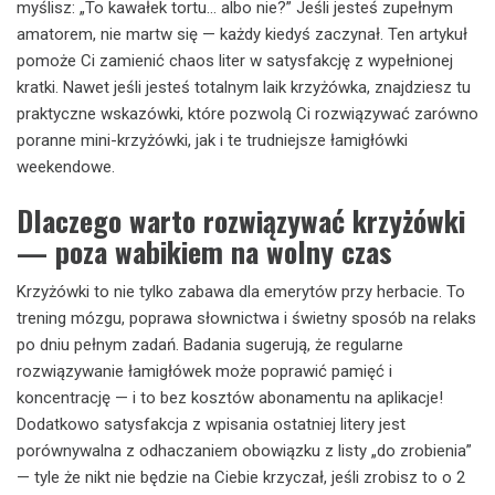
myślisz: „To kawałek tortu… albo nie?” Jeśli jesteś zupełnym
amatorem, nie martw się — każdy kiedyś zaczynał. Ten artykuł
pomoże Ci zamienić chaos liter w satysfakcję z wypełnionej
kratki. Nawet jeśli jesteś totalnym laik krzyżówka, znajdziesz tu
praktyczne wskazówki, które pozwolą Ci rozwiązywać zarówno
poranne mini-krzyżówki, jak i te trudniejsze łamigłówki
weekendowe.
Dlaczego warto rozwiązywać krzyżówki
— poza wabikiem na wolny czas
Krzyżówki to nie tylko zabawa dla emerytów przy herbacie. To
trening mózgu, poprawa słownictwa i świetny sposób na relaks
po dniu pełnym zadań. Badania sugerują, że regularne
rozwiązywanie łamigłówek może poprawić pamięć i
koncentrację — i to bez kosztów abonamentu na aplikacje!
Dodatkowo satysfakcja z wpisania ostatniej litery jest
porównywalna z odhaczaniem obowiązku z listy „do zrobienia”
— tyle że nikt nie będzie na Ciebie krzyczał, jeśli zrobisz to o 2