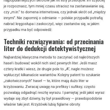
najpopularniejszych skrótów jak hit listy przebojów: im szybciej
je rozpoznasz, tym mniej czasu stracisz na zastanawianie się,
czy „m.in.” to domena internetowa, czy jednak skrót od „między
innymi”. Nie zapomnij o odmianie — polskie przypadki potrafią
nabrać kręgosłupa i zaskoczyć, więc zastanów się, w jakim
przypadku ma być odpowiedź.
Techniki rozwiązywania: od przecinania
liter do dedukcji detektywistycznej
Najbardziej klasyczna metoda to zaczynać od najkrótszych
haseł i budować wokół nich sieć pewnych liter. Jeśli masz
cztery kratki i wiesz, że drugie pole to „A”, nagle możesz
wykluczyć kilkanaście wariantów. Kolejny patent to szukanie
„zakotwiczonych” haseł — te, które mają dużo liter w
krzyżowaniu. Zwracaj uwagę na prefiksy i sufiksy; często
pozwalają odgadnąć resztę wyrazu. I pamiętaj: jeśli jakiś wyraz
wydaje się zbyt dziwny, by był prawidłowy — prawdopodobnie
właśnie taki jest. Krzyżówki lubią figlarne obroty.