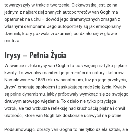
towarzyszyły w trakcie tworzenia. Ciekawostką jest, że na
jednym z najbardziej znanych autoportretów van Gogh ma
opatrunek na uchu – dowód jego dramatycznych zmagań z
własnymi demonami. Jego autoportrety są jak emocjonalny
dziennik, który pozwala zrozumieć, co działo się w głowie
mistrza.
Irysy – Pełnia Życia
W świecie sztuki irysy van Gogha to coś więcej niż tylko piękne
kwiaty. To wizualny manifest jego miłości do natury i kolorów.
Namalowane w 1889 roku w sanatorium, tuż po jego przybyciu,
„Irysy” emanują spokojem i zaskakującą radością życia. Kwiaty
są pełne dynamizmu, jakby próbowały wymknąć się ze swojego
dwuwymiarowego więzienia. To dzieło nie tylko przyciąga
wzrok, ale też wzbudza refleksję nad kruchością piękna i chwil
ulotności, które van Gogh tak doskonale uchwycił na płótnie.
Podsumowując, obrazy van Gogha to nie tylko dzieła sztuki, ale