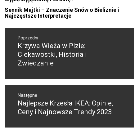
Sennik Majtki – Znaczenie Snów o Bieliznie i
Najczęstsze Interpretacje
Nawigacja
wpisu
Poprzedni
Krzywa Wieża w Pizie:
Poprzedni
wpis:
Ciekawostki, Historia i
Zwiedzanie
Następne
Najlepsze Krzesła IKEA: Opinie,
Następny
post:
Ceny i Najnowsze Trendy 2023