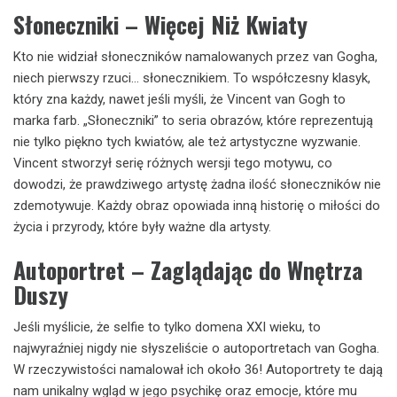
Słoneczniki – Więcej Niż Kwiaty
Kto nie widział słoneczników namalowanych przez van Gogha,
niech pierwszy rzuci… słonecznikiem. To współczesny klasyk,
który zna każdy, nawet jeśli myśli, że Vincent van Gogh to
marka farb. „Słoneczniki” to seria obrazów, które reprezentują
nie tylko piękno tych kwiatów, ale też artystyczne wyzwanie.
Vincent stworzył serię różnych wersji tego motywu, co
dowodzi, że prawdziwego artystę żadna ilość słoneczników nie
zdemotywuje. Każdy obraz opowiada inną historię o miłości do
życia i przyrody, które były ważne dla artysty.
Autoportret – Zaglądając do Wnętrza
Duszy
Jeśli myślicie, że selfie to tylko domena XXI wieku, to
najwyraźniej nigdy nie słyszeliście o autoportretach van Gogha.
W rzeczywistości namalował ich około 36! Autoportrety te dają
nam unikalny wgląd w jego psychikę oraz emocje, które mu