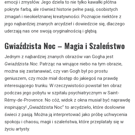
emocji i zmysłów. Jego dzieła to nie tylko kawałki płótna
pokryte farbą, ale również historie pełne pasji, osobistych
zmagań i nieokiełznanej kreatywności. Poznajcie niektóre z
jego najbardziej znanych arcydzieł i dowiedzcie się, dlaczego
uderzają nas one swoją oryginalnością i głębią.
Gwiaździsta Noc – Magia i Szaleństwo
Jednym z najbardziej znanych obrazów van Gogha jest
Gwiaździsta Noc
. Patrząc na wirujące niebo na tym obrazie,
można się zastanawiać, czy van Gogh był po prostu
geniuszem, czy może miał dostęp do jakiegoś na prawdę
interesującego trunku. W rzeczywistości powstał ten obraz
podczas jego pobytu w szpitalu psychiatrycznym w Saint-
Rémy-de-Provence. No cóż, widok z okna musiał być naprawdę
inspirujący! „Gwiaździsta Noc” to arcydzieło, które dosłownie
świeci z pasją. Można ją interpretować jako próbę uchwycenia
spokoju i chaosu, magii i szaleństwa, które przeplatały się w
życiu artysty.