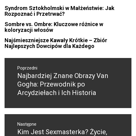
Syndrom Sztokholmski w Małżeństwie: Jak
Rozpoznać i Przetrwać?
Sombre vs. Ombre: Kluczowe różnice w
koloryzacji włosów
Najśmieszniejsze Kawały Krótkie – Zbiór
Najlepszych Dowcipów dla Każdego
Nawigacja
wpisu
Poprzedni
Najbardziej Znane Obrazy Van
Poprzedni
wpis:
Gogha: Przewodnik po
Arcydziełach i Ich Historia
Następne
Kim Jest Sexmasterka? Życie,
Następny