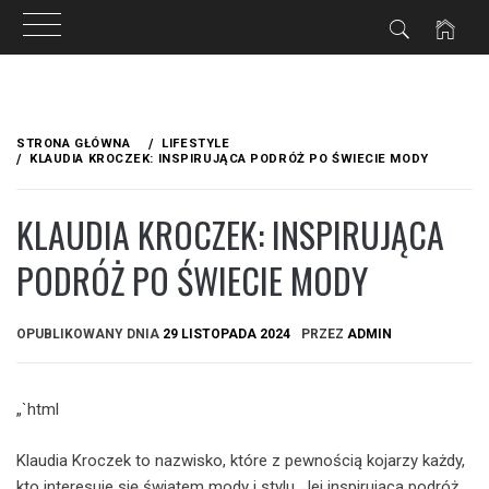
Przejdź
do
STRONA GŁÓWNA
LIFESTYLE
treści
KLAUDIA KROCZEK: INSPIRUJĄCA PODRÓŻ PO ŚWIECIE MODY
KLAUDIA KROCZEK: INSPIRUJĄCA
PODRÓŻ PO ŚWIECIE MODY
OPUBLIKOWANY DNIA
29 LISTOPADA 2024
PRZEZ
ADMIN
„`html
Klaudia Kroczek to nazwisko, które z pewnością kojarzy każdy,
kto interesuje się światem mody i stylu. Jej inspirująca podróż