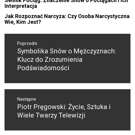
Sennik Pociąg: Znaczenie Snów o Pociągach i Ich
Interpretacja
Jak Rozpoznać Narcyza: Czy Osoba Narcystyczna
Wie, Kim Jest?
Nawigacja
wpisu
Poprzedni
Symbolika Snów o Mężczyznach:
Poprzedni
wpis:
Klucz do Zrozumienia
Podświadomości
Następne
Piotr Pręgowski: Życie, Sztuka i
Następny
post:
Wiele Twarzy Telewizji