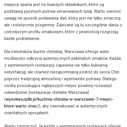
miejsca oparta jest na świeżych składnikach, które są
podstawą pysznych potraw serwowanych tutaj. Warto zwrócić
uwagę na sposób podawania dań, który jest nie tylko smaczny,
ale i estetycznie przyjemny. Zalecane są tu szczególnie dania o
ostrzejszym profilu smakowym, które z pewnością rozgrzeją
każde podniebienie.
Dla miłośników kuchni chińskiej, Warszawa oferuje wiele
możliwości odkrycia autentycznych pekińskich smaków. Każda
z wymienionych restauracji zapewnia nie tylko kulinarną
satysfakcję, ale również niezapomnianą podróż do serca Chin
poprzez tradycyjną atmosferę i wyśmienite potrawy. Dlatego
osoby poszukujące najlepszych miejsc powinny rozważyć
odwiedzenie [restauracje chińskie Warszawa]
(
wysokieszpilki.pl/kuchnia-chinska-w-warszawie-7-miejsc-
ktore-warto-znac/
), aby zasmakować w autentycznych
orientalnych specjałach.
Warto zaznaczyć, że każda z wymienionych restauracji oferuje