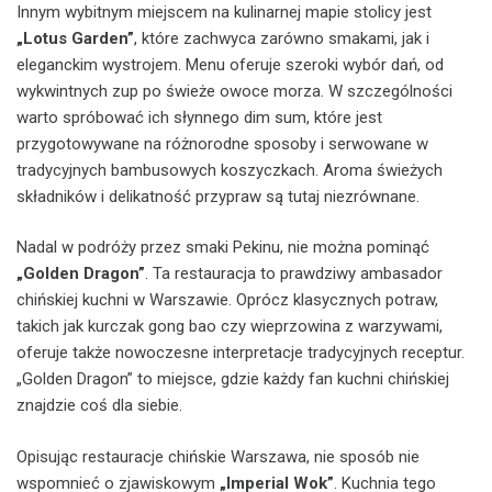
Innym wybitnym miejscem na kulinarnej mapie stolicy jest
„Lotus Garden”
, które zachwyca zarówno smakami, jak i
eleganckim wystrojem. Menu oferuje szeroki wybór dań, od
wykwintnych zup po świeże owoce morza. W szczególności
warto spróbować ich słynnego dim sum, które jest
przygotowywane na różnorodne sposoby i serwowane w
tradycyjnych bambusowych koszyczkach. Aroma świeżych
składników i delikatność przypraw są tutaj niezrównane.
Nadal w podróży przez smaki Pekinu, nie można pominąć
„Golden Dragon”
. Ta restauracja to prawdziwy ambasador
chińskiej kuchni w Warszawie. Oprócz klasycznych potraw,
takich jak kurczak gong bao czy wieprzowina z warzywami,
oferuje także nowoczesne interpretacje tradycyjnych receptur.
„Golden Dragon” to miejsce, gdzie każdy fan kuchni chińskiej
znajdzie coś dla siebie.
Opisując restauracje chińskie Warszawa, nie sposób nie
wspomnieć o zjawiskowym
„Imperial Wok”
. Kuchnia tego