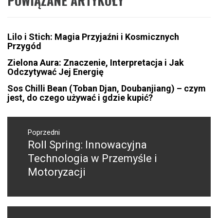
POWIĄZANE ARTYKUŁY
Lilo i Stich: Magia Przyjaźni i Kosmicznych
Przygód
Zielona Aura: Znaczenie, Interpretacja i Jak
Odczytywać Jej Energię
Sos Chilli Bean (Toban Djan, Doubanjiang) – czym
jest, do czego używać i gdzie kupić?
Nawigacja
wpisu
Poprzedni
Roll Spring: Innowacyjna
Poprzedni
wpis:
Technologia w Przemyśle i
Motoryzacji