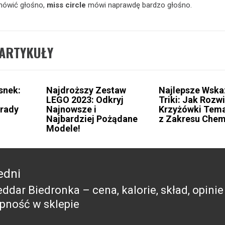
 mówić głośno,
miss circle
mówi naprawdę bardzo głośno.
ARTYKUŁY
snek:
Najdroższy Zestaw
Najlepsze Wska
LEGO 2023: Odkryj
Triki: Jak Rozw
orady
Najnowsze i
Krzyżówki Tem
Najbardziej Pożądane
z Zakresu Chem
Modele!
edni
eddar Biedronka – cena, kalorie, skład, opinie
edni
ępność w sklepie