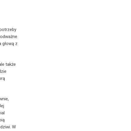
potrzeby
ą odważne
a głową z
ale także
dzie
brą
wnie,
Jej
ial
bią
 dziwi. W