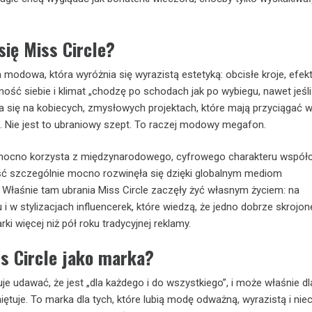
się Miss Circle?
a modowa, która wyróżnia się wyrazistą estetyką: obcisłe kroje, efe
ność siebie i klimat „chodzę po schodach jak po wybiegu, nawet jeśli
ra się na kobiecych, zmysłowych projektach, które mają przyciągać w
. Nie jest to ubraniowy szept. To raczej modowy megafon.
ocno korzysta z międzynarodowego, cyfrowego charakteru współ
ść szczególnie mocno rozwinęła się dzięki globalnym mediom
Właśnie tam ubrania Miss Circle zaczęły żyć własnym życiem: na
 i w stylizacjach influencerek, które wiedzą, że jedno dobrze skrojon
rki więcej niż pół roku tradycyjnej reklamy.
s Circle jako marka?
uje udawać, że jest „dla każdego i do wszystkiego”, i może właśnie d
ętuje. To marka dla tych, które lubią modę odważną, wyrazistą i nie