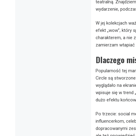
teatralną. Znajdziem
wydarzenie, podczas
W jej kolekcjach waż
efekt „wow”, który 
charakterem, a nie z
zamierzam wtapiać s
Dlaczego mis
Popularność tej mar
Circle są stworzone 
wyglądało na ekranie
wpisuje się w trend
dużo efektu końcow
Po trzecie: social 
influencerkom, cele
dopracowanymi zesta
ale też opowiedzieć 