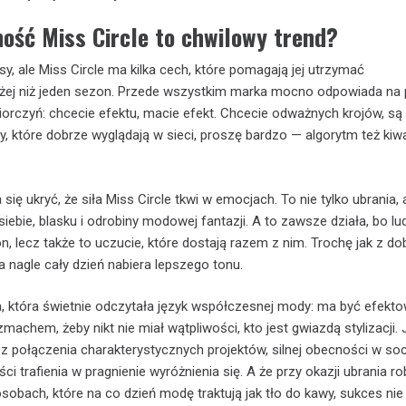
ość Miss Circle to chwilowy trend?
y, ale Miss Circle ma kilka cech, które pomagają jej utrzymać
użej niż jeden sezon. Przede wszystkim marka mocno odpowiada na 
orczyń: chcecie efektu, macie efekt. Chcecie odważnych krojów, s
zy, które dobrze wyglądają w sieci, proszę bardzo — algorytm też kiw
się ukryć, że siła Miss Circle tkwi w emocjach. To nie tylko ubrania, 
iebie, blasku i odrobiny modowej fantazji. A to zawsze działa, bo lu
on, lecz także to uczucie, które dostają razem z nim. Trochę jak z do
 a nagle cały dzień nabiera lepszego tonu.
a, która świetnie odczytała język współczesnej mody: ma być efekto
zmachem, żeby nikt nie miał wątpliwości, kto jest gwiazdą stylizacji. 
z połączenia charakterystycznych projektów, silnej obecności w soc
ci trafienia w pragnienie wyróżnienia się. A że przy okazji ubrania ro
sobach, które na co dzień modę traktują jak tło do kawy, sukces nie