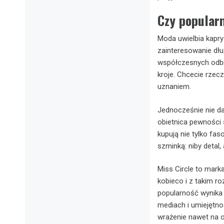
Czy popularn
Moda uwielbia kaprys
zainteresowanie dł
współczesnych odbi
kroje. Chcecie rzec
uznaniem.
Jednocześnie nie da 
obietnica pewności s
kupują nie tylko fas
szminką: niby detal,
Miss Circle to mark
kobieco i z takim ro
popularność wynika 
mediach i umiejętnoś
wrażenie nawet na o