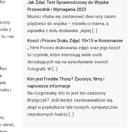
lbo
Jak Zdać Test Sprawnościowy do Wojska:
Przewodnik i Wymagania 2023
Musisz chyba się zastanowić dwa razy zanim
ficzny
pójdziesz do wojska – mówiła ci mama, a
moda z
sąsiadka z dołu dodawała: „lepiej […]
tu i nie
Koszt i Proces Druku Zdjęć 10×15 w Rossmannie
„`html Proces drukowania zdjęć oraz jego koszt
to czynniki, które interesują wiele osób
decydujących się na wywoływanie swoich
Miss
fotografii. W […]
ie
Kim jest Freddie Thorp? Życiorys, filmy i
arki
najnowsze informacje
matu i
Na rozgrzewkę: kto to jest ten zadziorny
Brytyjczyk? Jeśli kiedyś zastanawialiście się,
skąd w popkulturze tyle nowych, sympatycznie
niepokornych twarzy […]
mi,
o ubrać,
słam,