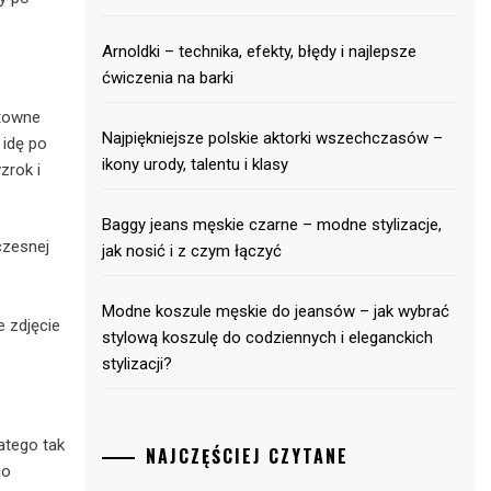
Arnoldki – technika, efekty, błędy i najlepsze
ćwiczenia na barki
ktowne
Najpiękniejsze polskie aktorki wszechczasów –
 idę po
ikony urody, talentu i klasy
zrok i
Baggy jeans męskie czarne – modne stylizacje,
czesnej
jak nosić i z czym łączyć
Modne koszule męskie do jeansów – jak wybrać
e zdjęcie
stylową koszulę do codziennych i eleganckich
stylizacji?
latego tak
NAJCZĘŚCIEJ CZYTANE
co