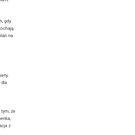
h, gdy
kochają
plan na
iety,
 dla
 tym, że
ienka,
acja z