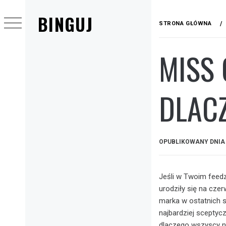
Przejdź
BINGUJ
do
STRONA GŁÓWNA
treści
MISS 
Menu
główne
DLAC
OPUBLIKOWANY DNI
Jeśli w Twoim feedzi
urodziły się na cze
marka w ostatnich s
najbardziej sceptycz
dlaczego wszyscy na