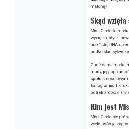
matchę?
Skąd wzięła 
Miss Circle to mark
wycięcia, błysk, pew
bułki”. Jej DNA opie
podkreślać sylwetkę
Choć sama marka m
mody, jej popularno
społecznościowym. 
Instagramie, TikToku
potrafi zrobić dla ma
Kim jest Mis
Miss Circle nie prób
wiele osób ją zapami