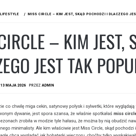
LIFESTYLE
MISS CIRCLE – KIM JEST, SKĄD POCHODZI I DLACZEGO JE
CIRCLE – KIM JEST,
ZEGO JEST TAK POP
A
13 MAJA 2026
PRZEZ
ADMIN
e co chwilę miga cekin, satynowy połysk i sylwetki, które wyglądają 
rwonym dywanie, jest spora szansa, że właśnie spotkałaś
miss circl
ezonach zrobiła w modzie tyle hałasu, że można by nią obudzić na
nego minimalisty. Ale kim właściwie jest Miss Circle, skąd pochodzi i
gle chcą wyglądać jak bohaterki wieczoru, choćby tylko wyskakiwał