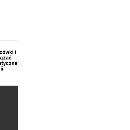
zówki i
iązać
atyczne
ii