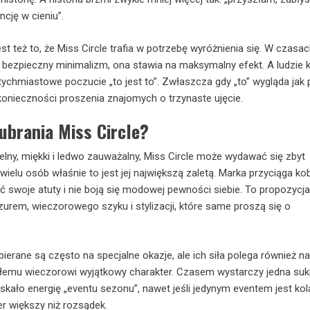
cję w cieniu”.
st też to, że Miss Circle trafia w potrzebę wyróżnienia się. W czasac
 bezpieczny minimalizm, ona stawia na maksymalny efekt. A ludzie 
tychmiastowe poczucie „to jest to”. Zwłaszcza gdy „to” wygląda jak 
 konieczności proszenia znajomych o trzynaste ujęcie.
ubrania Miss Circle?
btelny, miękki i ledwo zauważalny, Miss Circle może wydawać się zbyt
 wielu osób właśnie to jest jej największą zaletą. Marka przyciąga kob
ć swoje atuty i nie boją się modowej pewności siebie. To propozycja
azurem, wieczorowego szyku i stylizacji, które same proszą się o
bierane są często na specjalne okazje, ale ich siła polega również na
kłemu wieczorowi wyjątkowy charakter. Czasem wystarczy jedna suk
skało energię „eventu sezonu”, nawet jeśli jedynym eventem jest kol
er większy niż rozsądek.