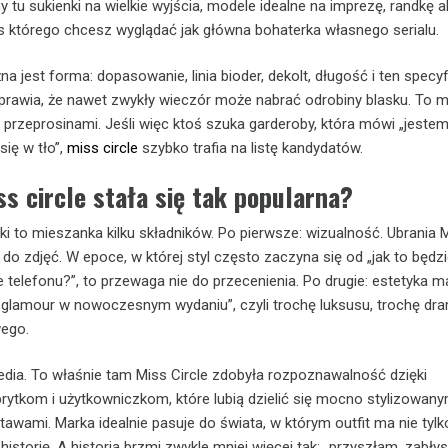
y tu sukienki na wielkie wyjścia, modele idealne na imprezę, randkę a
 którego chcesz wyglądać jak główna bohaterka własnego serialu.
na jest forma: dopasowanie, linia bioder, dekolt, długość i ten specy
sprawia, że nawet zwykły wieczór może nabrać odrobiny blasku. To 
 przeprosinami. Jeśli więc ktoś szuka garderoby, która mówi „jestem 
ię w tło”,
miss circle
szybko trafia na listę kandydatów.
s circle stała się tak popularna?
ki to mieszanka kilku składników. Po pierwsze: wizualność. Ubrania 
do zdjęć. W epoce, w której styl często zaczyna się od „jak to będz
 telefonu?”, to przewaga nie do przecenienia. Po drugie: estetyka m
 „glamour w nowoczesnym wydaniu”, czyli trochę luksusu, trochę dra
ego.
media. To właśnie tam Miss Circle zdobyła rozpoznawalność dzięki
brytkom i użytkowniczkom, które lubią dzielić się mocno stylizowany
wami. Marka idealnie pasuje do świata, w którym outfit ma nie tylk
historię. A historia brzmi zwykle mniej więcej tak: „przyszłam, zabły