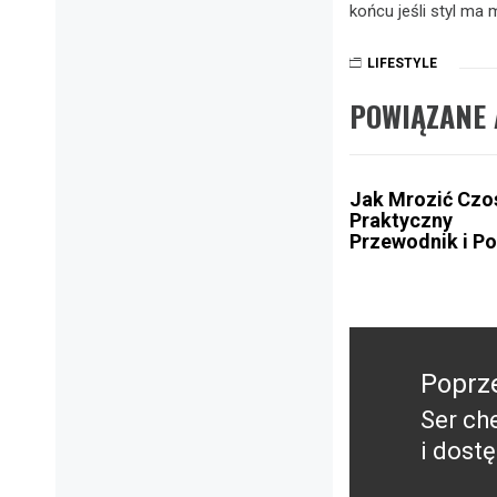
końcu jeśli styl ma
LIFESTYLE
POWIĄZANE 
Jak Mrozić Czo
Praktyczny
Przewodnik i P
Nawigacja
wpisu
Poprz
Ser ch
Poprz
i dost
wpis: