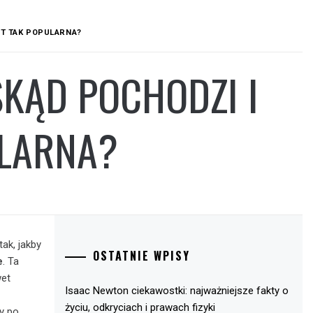
ST TAK POPULARNA?
 SKĄD POCHODZI I
ULARNA?
tak, jakby
OSTATNIE WPISY
e
. Ta
wet
Isaac Newton ciekawostki: najważniejsze fakty o
życiu, odkryciach i prawach fizyki
y po