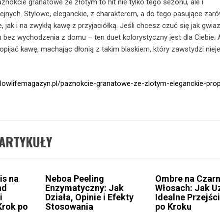
aznokcie granatowe ze złotym to hit nie tylko tego sezonu, ale i
jnych. Stylowe, eleganckie, z charakterem, a do tego pasujące zar
, jak i na zwykłą kawę z przyjaciółką. Jeśli chcesz czuć się jak gwia
ez wychodzenia z domu – ten duet kolorystyczny jest dla Ciebie. 
pijać kawę, machając dłonią z takim blaskiem, który zawstydzi niej
/slowlifemagazyn.pl/paznokcie-granatowe-ze-zlotym-eleganckie-pro
ARTYKUŁY
is na
Neboa Peeling
Ombre na Czar
nd
Enzymatyczny: Jak
Włosach: Jak U
i
Działa, Opinie i Efekty
Idealne Przejśc
Krok po
Stosowania
po Kroku