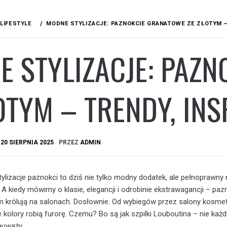
LIFESTYLE
MODNE STYLIZACJE: PAZNOKCIE GRANATOWE ZE ZŁOTYM –
E STYLIZACJE: PAZ
OTYM – TRENDY, INS
A
20 SIERPNIA 2025
PRZEZ
ADMIN
ylizacje paznokci to dziś nie tylko modny dodatek, ale pełnoprawny
A kiedy mówimy o klasie, elegancji i odrobinie ekstrawagancji – paz
m królują na salonach. Dosłownie. Od wybiegów przez salony kosme
kolory robią furorę. Czemu? Bo są jak szpilki Louboutina – nie każd
auważy.