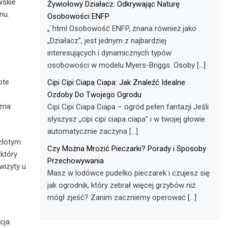
wskie
Żywiołowy Działacz: Odkrywając Naturę
nu.
Osobowości ENFP
„`html Osobowość ENFP, znana również jako
„Działacz”, jest jednym z najbardziej
interesujących i dynamicznych typów
osobowości w modelu Myers-Briggs. Osoby […]
ote
Cipi Cipi Ciapa Ciapa: Jak Znaleźć Idealne
Ozdoby Do Twojego Ogrodu
zna
Cipi Cipi Ciapa Ciapa – ogród pełen fantazji Jeśli
słyszysz „cipi cipi ciapa ciapa” i w twojej głowie
automatycznie zaczyna […]
złotym
Czy Można Mrozić Pieczarki? Porady i Sposoby
który
Przechowywania
wizyty u
Masz w lodówce pudełko pieczarek i czujesz się
jak ogrodnik, który zebrał więcej grzybów niż
mógł zjeść? Zanim zaczniemy operować […]
cja.