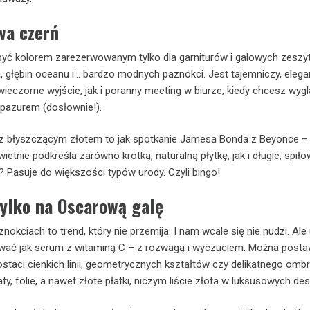
wa czerń
 być kolorem zarezerwowanym tylko dla garniturów i galowych zeszy
, głębin oceanu i… bardzo modnych paznokci. Jest tajemniczy, elegan
ieczorne wyjście, jak i poranny meeting w biurze, kiedy chcesz wyg
z pazurem (dosłownie!).
 z błyszczącym złotem to jak spotkanie Jamesa Bonda z Beyonce – 
wietnie podkreśla zarówno krótką, naturalną płytkę, jak i długie, spił
? Pasuje do większości typów urody. Czyli bingo!
tylko na Oscarową galę
nokciach to trend, który nie przemija. I nam wcale się nie nudzi. Al
wać jak serum z witaminą C – z rozwagą i wyczuciem. Można posta
staci cienkich linii, geometrycznych kształtów czy delikatnego ombr
ty, folie, a nawet złote płatki, niczym liście złota w luksusowych de