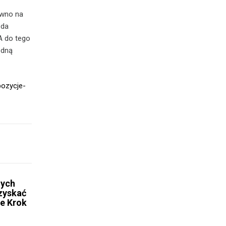
ówno na
zda
A do tego
edną
pozycje-
nych
zyskać
ie Krok