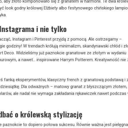
to, aby złoto komponowało się z granatem w harmonii. Te dwa króle
ć look godny królowej Elżbiety albo festynowego chińskiego lampio
yka.
 Instagrama i nie tylko
 zacząć, Instagram i Pinterest przyjdą z pomocą. Ale ostrzegamy –
gie godziny! W trendach królują minimalizm, skandynawski chłód i zł
Art Deco. Widzieliśmy już paznokcie granatowe ze złotym w wydaniu
urowym, a nawet… inspirowane Harrym Potterem. Kreatywność nie 
steś fanką eksperymentów, klasyczny french z granatową podstawą i 
 dziesiątkę. Dla odważnych – matowy granat z błyszczącym złotem, 
dolarów, ale nadal nie wymaga zakładania rękawiczek nawet podczas 
dbać o królewską stylizację
e paznokcie to dopiero połowa sukcesu. Równie ważna jest pielęgna