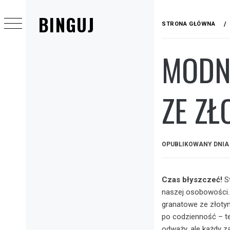
Przejdź
BINGUJ
do
STRONA GŁÓWNA
treści
MODN
Menu
główne
ZE ZŁ
OPUBLIKOWANY DNI
Czas błyszczeć!
St
naszej osobowości. 
granatowe ze złoty
po codzienność – te 
odważy, ale każdy z