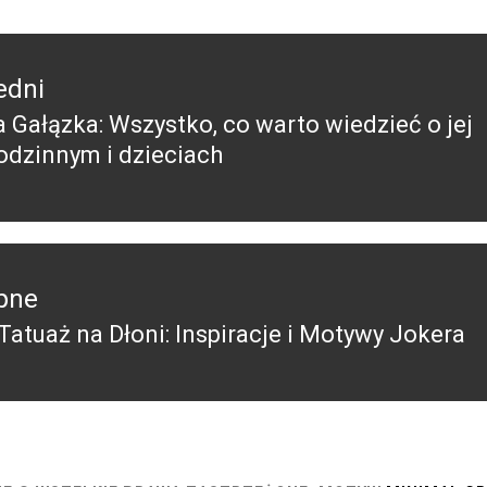
edni
a Gałązka: Wszystko, co warto wiedzieć o jej
edni
rodzinnym i dzieciach
pne
Tatuaż na Dłoni: Inspiracje i Motywy Jokera
pny