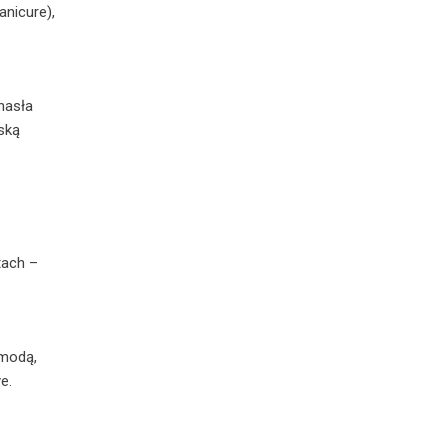
anicure),
 hasła
ską
tach –
 modą,
e.