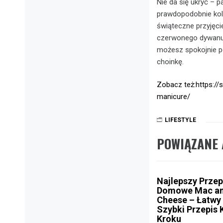
Nie da się ukryć – p
prawdopodobnie kole
świąteczne przyjęcie
czerwonego dywanu b
możesz spokojnie po
choinkę.
Zobacz też:https:/
manicure/
LIFESTYLE
POWIĄZANE 
Najlepszy Przep
Domowe Mac a
Cheese – Łatwy 
Szybki Przepis 
Kroku