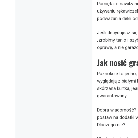
Pamiętaj o nawilżani
używaniu rękawiczek
podważania dekli o
Jeśli decydujesz się
„zrobimy tanio i sz
oprawę, a nie garaż
Jak nosić gr
Paznokcie to jedno,
wyglądają z białymi
skórzana kurtka, je
gwarantowany.
Dobra wiadomość? Ten
postaw na dodatki w
Dlaczego nie?