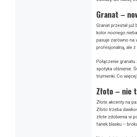
Granat – no
Granat przestał już
kolor nocnego nieba
pasuje zarówno na w
profesjonalną, ale 
Połączenie granatu
spotyka olśnienie. Ś
trumienki. Co więcej
Złoto – nie 
Złote akcenty na paz
Złoto trzeba dawko
złote zdobienia w po
fanek blasku – broka