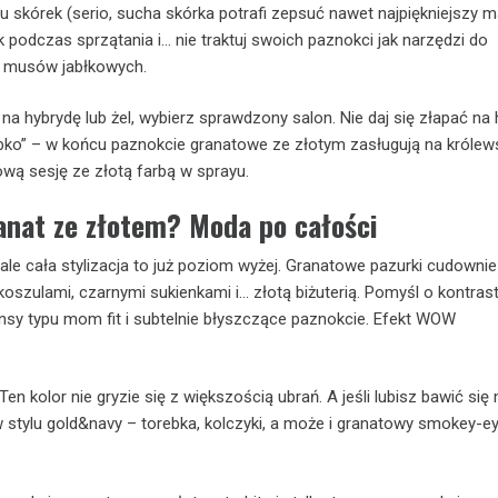
u skórek (serio, sucha skórka potrafi zepsuć nawet najpiękniejszy m
 podczas sprzątania i… nie traktuj swoich paznokci jak narzędzi do
d musów jabłkowych.
 na hybrydę lub żel, wybierz sprawdzony salon. Nie daj się złapać na
ybko” – w końcu paznokcie granatowe ze złotym zasługują na królew
ową sesję ze złotą farbą w sprayu.
anat ze złotem? Moda po całości
 ale cała stylizacja to już poziom wyżej. Granatowe pazurki cudownie
 koszulami, czarnymi sukienkami i… złotą biżuterią. Pomyśl o kontras
ansy typu mom fit i subtelnie błyszczące paznokcie. Efekt WOW
 kolor nie gryzie się z większością ubrań. A jeśli lubisz bawić się
 stylu gold&navy – torebka, kolczyki, a może i granatowy smokey-ey