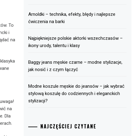
Arnoldki – technika, efekty, błędy i najlepsze
ćwiczenia na barki
tów. To
cki i
Najpiękniejsze polskie aktorki wszechczasów –
lądać na
ikony urody, talentu i klasy
klasyka
Baggy jeans męskie czarne – modne stylizacje,
owane
jak nosić i z czym łączyć
Modne koszule męskie do jeansów – jak wybrać
stylową koszulę do codziennych i eleganckich
stylizacji?
e uwaga!
wić na
e. Dla
serach.
NAJCZĘŚCIEJ CZYTANE