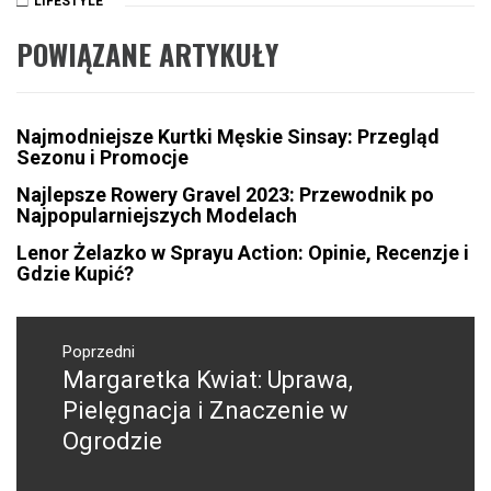
LIFESTYLE
POWIĄZANE ARTYKUŁY
Najmodniejsze Kurtki Męskie Sinsay: Przegląd
Sezonu i Promocje
Najlepsze Rowery Gravel 2023: Przewodnik po
Najpopularniejszych Modelach
Lenor Żelazko w Sprayu Action: Opinie, Recenzje i
Gdzie Kupić?
Nawigacja
wpisu
Poprzedni
Margaretka Kwiat: Uprawa,
Poprzedni
wpis:
Pielęgnacja i Znaczenie w
Ogrodzie