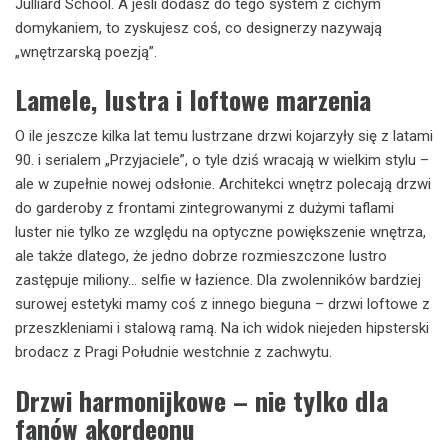
Julliard School. A jeśli dodasz do tego system z cichym
domykaniem, to zyskujesz coś, co designerzy nazywają
„wnętrzarską poezją”.
Lamele, lustra i loftowe marzenia
O ile jeszcze kilka lat temu lustrzane drzwi kojarzyły się z latami
90. i serialem „Przyjaciele”, o tyle dziś wracają w wielkim stylu –
ale w zupełnie nowej odsłonie. Architekci wnętrz polecają drzwi
do garderoby z frontami zintegrowanymi z dużymi taflami
luster nie tylko ze względu na optyczne powiększenie wnętrza,
ale także dlatego, że jedno dobrze rozmieszczone lustro
zastępuje miliony… selfie w łazience. Dla zwolenników bardziej
surowej estetyki mamy coś z innego bieguna – drzwi loftowe z
przeszkleniami i stalową ramą. Na ich widok niejeden hipsterski
brodacz z Pragi Południe westchnie z zachwytu.
Drzwi harmonijkowe – nie tylko dla
fanów akordeonu