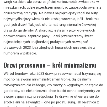
wnętrzarskich, ale coraz częściej konieczność, zwłaszcza w
mieszkaniach, gdzie przestrzeń musi być zagospodarowana z
chirurgiczną precyzją. Ale nawet najpiękniejszy regał na buty i
najwymyślniejszy wieszak nie zrobią wrażenia, jeśli… brak mu
godnych drzwi! Tak jest, oto temat rangi niemal królewskiej:
drzwi do garderoby. A skoro już jesteśmy przy królewskich
porównaniach, zapnijcie pasy – dziś przemierzamy świat
najmodniejszych i najbardziej praktycznych rozwiązań
drzwiowych 2023, bez zbędnych husarskich uniesień, ale z
humorem w pakiecie.
Drzwi przesuwne – król minimalizmu
Wśród trendów roku 2023 drzwi przesuwne nadal trzymają się
mocno na swoim minimalistycznym tronie. Są idealnym
rozwiązaniem dla każdego, kto marzy o wygodnym dostępie do
garderoby, ale niekoniecznie chce tracić cenne centymetry ze
swojej sypialni czy przedpokoju. Te drzwi nie otwierają się do
środka ani na zewnątrz – one po prostu suną, jak baletnica z