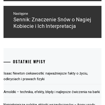
Następne
Sennik: Znaczenie Snów o Nagiej
Następny
post:
Kobiecie i Ich Interpretacja
OSTATNIE WPISY
Isaac Newton ciekawostki: najważniejsze fakty o życiu,
odkryciach i prawach fizyki
Arnoldki – technika, efekty, błędy i najlepsze ćwiczenia na barki
Najpiękniejsze polskie aktorki wszechczasów – ikony urody,