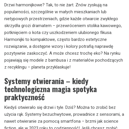
Drzwi harmonijkowe? Tak, to nie żart. Znów zyskują na
popularności, szczególnie w małych mieszkaniach lub
nietypowych przestrzeniach, gdzie każde otwarcie zwykłego
skrzydła grozi dramatem – przewróceniem stolika kawowego,
potknięciem o kota czy uszkodzeniem ulubionego fikusa.
Harmonijki to kompaktowe, często bardzo estetyczne
rozwiązanie, a dostępne wzory i kolory potrafią naprawdę
pozytywnie zaskoczyć. A może chcesz trochę eko? Na rynku
pojawiają się modele z bambusa i z materiałów pochodzących
z recyklingu – planeta przyklaskuje!
Systemy otwierania – kiedy
technologiczna magia spotyka
praktyczność
Kiedyś otwierało się drzwi i tyle. Dziś? Można to zrobić bez
użycia rąk. Systemy bezuchwytowe, prowadnice z sensorami, a
nawet otwieranie za pomocą smartfona – brzmi jak science
fiction, ale w 2023 roku to codzienność! Jeśli chcesz zrobić