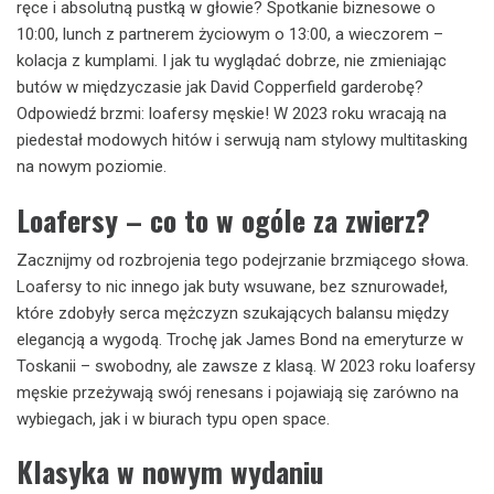
ręce i absolutną pustką w głowie? Spotkanie biznesowe o
10:00, lunch z partnerem życiowym o 13:00, a wieczorem –
kolacja z kumplami. I jak tu wyglądać dobrze, nie zmieniając
butów w międzyczasie jak David Copperfield garderobę?
Odpowiedź brzmi: loafersy męskie! W 2023 roku wracają na
piedestał modowych hitów i serwują nam stylowy multitasking
na nowym poziomie.
Loafersy – co to w ogóle za zwierz?
Zacznijmy od rozbrojenia tego podejrzanie brzmiącego słowa.
Loafersy to nic innego jak buty wsuwane, bez sznurowadeł,
które zdobyły serca mężczyzn szukających balansu między
elegancją a wygodą. Trochę jak James Bond na emeryturze w
Toskanii – swobodny, ale zawsze z klasą. W 2023 roku loafersy
męskie przeżywają swój renesans i pojawiają się zarówno na
wybiegach, jak i w biurach typu open space.
Klasyka w nowym wydaniu