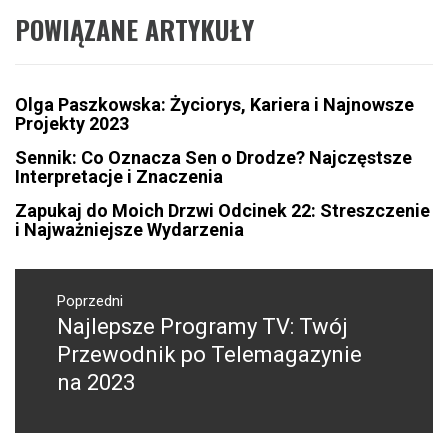
POWIĄZANE ARTYKUŁY
Olga Paszkowska: Życiorys, Kariera i Najnowsze
Projekty 2023
Sennik: Co Oznacza Sen o Drodze? Najczęstsze
Interpretacje i Znaczenia
Zapukaj do Moich Drzwi Odcinek 22: Streszczenie
i Najważniejsze Wydarzenia
Nawigacja
wpisu
Poprzedni
Najlepsze Programy TV: Twój
Poprzedni
wpis:
Przewodnik po Telemagazynie
na 2023