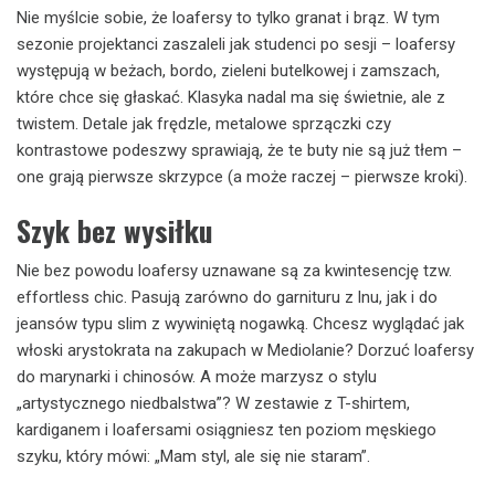
Nie myślcie sobie, że loafersy to tylko granat i brąz. W tym
sezonie projektanci zaszaleli jak studenci po sesji – loafersy
występują w beżach, bordo, zieleni butelkowej i zamszach,
które chce się głaskać. Klasyka nadal ma się świetnie, ale z
twistem. Detale jak frędzle, metalowe sprzączki czy
kontrastowe podeszwy sprawiają, że te buty nie są już tłem –
one grają pierwsze skrzypce (a może raczej – pierwsze kroki).
Szyk bez wysiłku
Nie bez powodu loafersy uznawane są za kwintesencję tzw.
effortless chic. Pasują zarówno do garnituru z lnu, jak i do
jeansów typu slim z wywiniętą nogawką. Chcesz wyglądać jak
włoski arystokrata na zakupach w Mediolanie? Dorzuć loafersy
do marynarki i chinosów. A może marzysz o stylu
„artystycznego niedbalstwa”? W zestawie z T-shirtem,
kardiganem i loafersami osiągniesz ten poziom męskiego
szyku, który mówi: „Mam styl, ale się nie staram”.