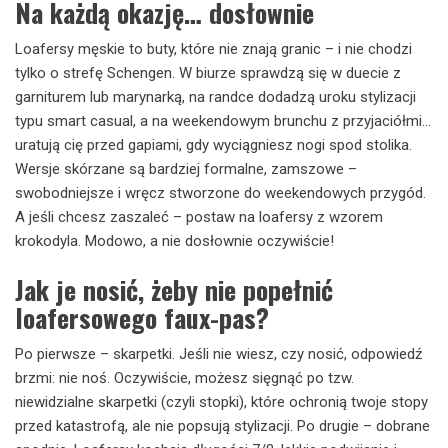
Na każdą okazję… dosłownie
Loafersy męskie to buty, które nie znają granic – i nie chodzi
tylko o strefę Schengen. W biurze sprawdzą się w duecie z
garniturem lub marynarką, na randce dodadzą uroku stylizacji
typu smart casual, a na weekendowym brunchu z przyjaciółmi…
uratują cię przed gapiami, gdy wyciągniesz nogi spod stolika.
Wersje skórzane są bardziej formalne, zamszowe –
swobodniejsze i wręcz stworzone do weekendowych przygód.
A jeśli chcesz zaszaleć – postaw na loafersy z wzorem
krokodyla. Modowo, a nie dosłownie oczywiście!
Jak je nosić, żeby nie popełnić
loafersowego faux-pas?
Po pierwsze – skarpetki. Jeśli nie wiesz, czy nosić, odpowiedź
brzmi: nie noś. Oczywiście, możesz sięgnąć po tzw.
niewidzialne skarpetki (czyli stopki), które ochronią twoje stopy
przed katastrofą, ale nie popsują stylizacji. Po drugie – dobrane