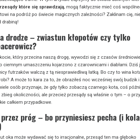
rzesądy które się sprawdzają
, mogą faktycznie mieć coś wspólne
towi na podróż po świecie magicznych zależności? Zaklinam cię, ni
 drabiną!
a drodze – zwiastun kłopotów czy tylko
pacerowicz?
ocie, który przecina naszą drogę, wywodzi się z czasów średniowi
o ciemnym umaszczeniu kojarzono z czarownicami i diabłami. Dziś 
icy futrzaków walczą z tą niesprawiedliwą łatką. Bo czy to wina kota
robi? A może to kara za to, że obraziłeś noc wcześniej swój budzik 
iele osób przyznaje, że gdy tylko zobaczą czarnego kota, coś późni
ko zbieg okoliczności, ale przecież przesądy są właśnie o tym – o pr
takie całkiem przypadkowe.
ę przez próg – bo przyniesiesz pecha (i kol
)
ut oka może wydawać się to irracjonalne, przesąd ten ma głęboko