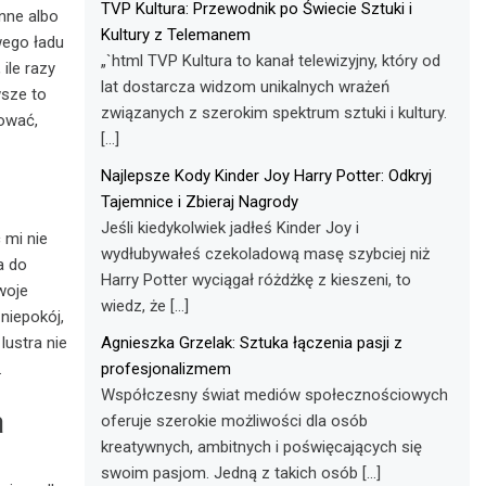
TVP Kultura: Przewodnik po Świecie Sztuki i
nne albo
Kultury z Telemanem
wego ładu
„`html TVP Kultura to kanał telewizyjny, który od
ile razy
lat dostarcza widzom unikalnych wrażeń
wsze to
związanych z szerokim spektrum sztuki i kultury.
kować,
[…]
Najlepsze Kody Kinder Joy Harry Potter: Odkryj
Tajemnice i Zbieraj Nagrody
Jeśli kiedykolwiek jadłeś Kinder Joy i
 mi nie
wydłubywałeś czekoladową masę szybciej niż
a do
Harry Potter wyciągał różdżkę z kieszeni, to
woje
wiedz, że […]
niepokój,
lustra nie
Agnieszka Grzelak: Sztuka łączenia pasji z
.
profesjonalizmem
Współczesny świat mediów społecznościowych
a
oferuje szerokie możliwości dla osób
kreatywnych, ambitnych i poświęcających się
swoim pasjom. Jedną z takich osób […]