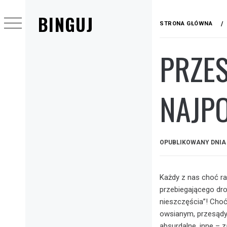
Przejdź
BINGUJ
do
STRONA GŁÓWNA
treści
PRZES
Menu
główne
NAJPO
OPUBLIKOWANY DNI
Każdy z nas choć ra
przebiegającego drog
nieszczęścia”! Choć
owsianym, przesądy 
absurdalne, inne – 