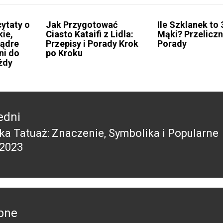
cytaty o
Jak Przygotować
Ile Szklanek to 
kie,
Ciasto Kataifi z Lidla:
Mąki? Przeliczni
mądre
Przepisy i Porady Krok
Porady
ni do
po Kroku
ażdy
edni
ka Tatuaż: Znaczenie, Symbolika i Popularne
edni
2023
pne