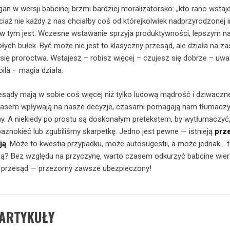
an w wersji babcinej brzmi bardziej moralizatorsko: „kto rano wstaj
ciaż nie każdy z nas chciałby coś od którejkolwiek nadprzyrodzonej i
ś w tym jest. Wczesne wstawanie sprzyja produktywności, lepszym 
łych bułek. Być może nie jest to klasyczny przesąd, ale działa na z
ię proroctwa. Wstajesz – robisz więcej – czujesz się dobrze – uwa
ilà – magia działa.
zesądy mają w sobie coś więcej niż tylko ludową mądrość i dziwaczn
zasem wpływają na nasze decyzje, czasami pomagają nam tłumaczy
y. A niekiedy po prostu są doskonałym pretekstem, by wytłumaczy
znokieć lub zgubiliśmy skarpetkę. Jedno jest pewne — istnieją
prz
ją
. Może to kwestia przypadku, może autosugestii, a może jednak… 
zą? Bez względu na przyczynę, warto czasem odkurzyć babcine wier
y przesąd — przezorny zawsze ubezpieczony!
ARTYKUŁY