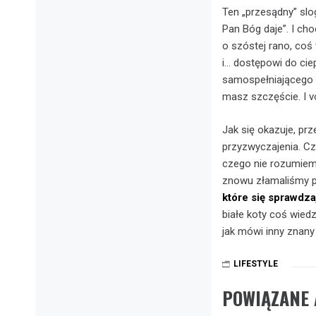
Ten „przesądny” slog
Pan Bóg daje”. I cho
o szóstej rano, co
i… dostępowi do ciep
samospełniającego s
masz szczęście. I vo
Jak się okazuje, pr
przyzwyczajenia. C
czego nie rozumiem
znowu złamaliśmy pa
które się sprawdza
białe koty coś wied
jak mówi inny znan
LIFESTYLE
POWIĄZANE 