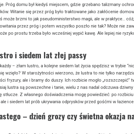
je. Próg domu był kiedyś miejscem, gdzie grzebano talizmany ochro
ków. Witanie się przez próg było traktowane jako zakłócenie domo
ś może brzmi to jak pseudoministerstwo magii, ale w praktyce… cóż, 
owitania przez próg i potem wszystko poszło nie tak? Może nie za
że po prostu trzeba było wcześniej wypić kawę. Ale lepiej nie ryzy
stro i siedem lat złej passy
 każdy – złam lustro, a kolejne siedem lat życia spędzisz w trybie “nic
ię wzięło? W starożytności wierzono, że lustra to nie tylko narzędzi
ci fryzury, ale i bramy do duszy. Ich rozbicie mogło „rozszczepić” t
siaj lustra są powszechne i tanie, wielu z nas nadal odczuwa dziwny 
się stłucze. Z własnego doświadczenia mogę powiedzieć: po rozbiciu 
 ale i siedem lat prób ukrywania odprysków przed gośćmi w łazience
astego – dzień grozy czy świetna okazja n