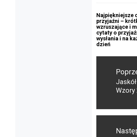
Najpiękniejsze 
przyjaźni – krót
wzruszające i 
cytaty o przyjaź
wysłania i na k
dzień
Nawigacja
wpisu
Poprz
Jaskół
Poprz
Wzory 
wpis:
Nastę