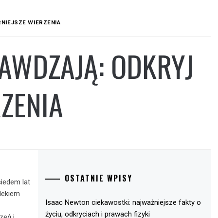
RNIEJSZE WIERZENIA
RAWDZAJĄ: ODKRYJ
ZENIA
OSTATNIE WPISY
siedem lat
mlekiem
Isaac Newton ciekawostki: najważniejsze fakty o
życiu, odkryciach i prawach fizyki
zeń i