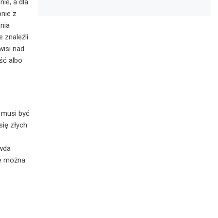
ie, a dla
nie z
ania
 znaleźli
wisi nad
ść albo
 musi być
się złych
e
awda
ze można