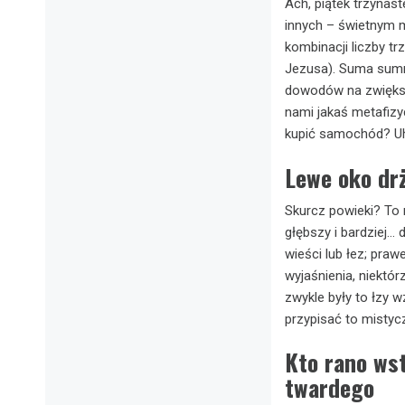
Ach, piątek trzynast
innych – świetnym m
kombinacji liczby tr
Jezusa). Suma summa
dowodów na zwiększ
nami jakaś metafiz
kupić samochód? U
Lewe oko drż
Skurcz powieki? To
głębszy i bardziej… 
wieści lub łez; pra
wyjaśnienia, niektó
zwykle były to łzy 
przypisać to mistyc
Kto rano wst
twardego