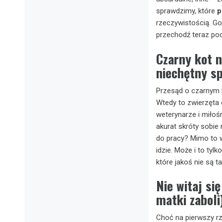
sprawdzimy, które
p
rzeczywistością. Go
przechodź teraz pod
Czarny kot n
niechętny s
Przesąd o czarnym k
Wtedy to zwierzęta 
weterynarze i miłośn
akurat skróty sobie 
do pracy? Mimo to w
idzie. Może i to tyl
które jakoś nie są 
Nie witaj si
matki zaboli
Choć na pierwszy rz