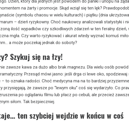
ego. Dzień, który dla jednych jest powodem do paniki i urlopu na żądan
omentem na żarty i promocje. Skąd wziął się ten lęk? Prawdopodob
zynaście (symbolu chaosu w wielu kulturach) i piątku (dnia ukrzyżow
rum – dzień ryzykowny. Choć naukowcy analizowali statystyki i nie
oną ilość wypadków czy szkodliwych zdarzeń w ten feralny dzień, 
yczna mgła. Czy warto ryzykować i akurat wtedy wyznać komuś miło
hm… a może poczekaj jednak do soboty?
y? Szykuj się na łzy!
 nie zawsze kawa za dużo albo brak magnezu. Dla wielu osób powód
dramatyczny. Przesąd mówi jasno: jeśli drga ci lewe oko, spodziewaj 
we – to oznaka radości. Choć medycyna ma na to bardziej przyziemn
rzy przysięgają, że zawsze po “lewym oku” coś się wydarzyło. Co pr
wzruszenia po oglądaniu filmu lub płacz po cebuli, ale przecież zaws
znym siłom. Tak bezpieczniej.
aje… ten szybciej wejdzie w końcu w coś