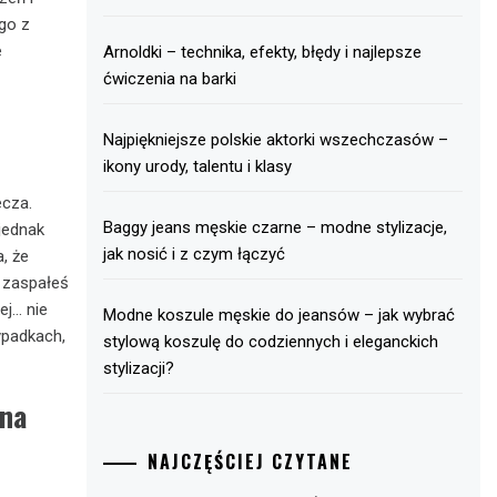
go z
e
Arnoldki – technika, efekty, błędy i najlepsze
ćwiczenia na barki
Najpiękniejsze polskie aktorki wszechczasów –
ikony urody, talentu i klasy
ecza.
Baggy jeans męskie czarne – modne stylizacje,
jednak
jak nosić i z czym łączyć
, że
i zaspałeś
ej… nie
Modne koszule męskie do jeansów – jak wybrać
zypadkach,
stylową koszulę do codziennych i eleganckich
stylizacji?
ana
NAJCZĘŚCIEJ CZYTANE