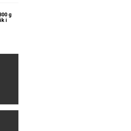
300 g
k i