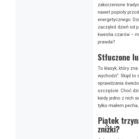
zakorzenione tradyc
nawet popioły przod
energetycznego. Dzi
zaczęłeś dzień od p
kwestia czarów – mo
prawda?
Stłuczone lu
To klasyk, który zna
wychodzi”. Skąd to s
sprawdzania świeżoś
szczęście. Choć dzi
kiedy jedno z nich 
tylko miałem pecha,
Piątek trzyn
zniżki?