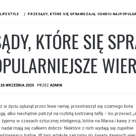
LIFESTYLE
PRZESĄDY, KTÓRE SIĘ SPRAWDZAJĄ: ODKRYJ NAJPOPULA
ĄDY, KTÓRE SIĘ SP
PULARNIEJSZE WIER
A
26 WRZEŚNIA 2025
PRZEZ
ADMIN
z w życiu splunął przez lewe ramię, przestraszył się czarnego kota
ę, albo niechętnie patrzył na rozbitą lustrzaną taflę – bo przecież „
 żyjemy w czasach sztucznej inteligencji, lotów na Marsa i kawy z 
nadal mają się całkiem dobrze. Niektóre z nich wydają się zupełnie
zadziwiająco trafne. W tym artykule zajrzymy do świata dawnych wier