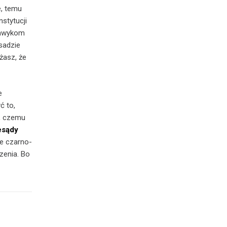
e, temu
nstytucji
nawykom
asadzie
żasz, że
e
ć to,
ć, czemu
esądy
te czarno-
zenia. Bo