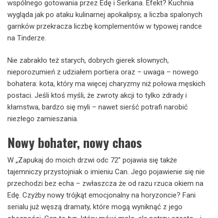
wspólnego gotowania przez Edę i Serkana. Efekt? Kuchnia
wygląda jak po ataku kulinarnej apokalipsy, a liczba spalonych
garnków przekracza liczbę komplementów w typowej randce
na Tinderze.
Nie zabrakło też starych, dobrych gierek słownych,
nieporozumień z udziałem portiera oraz – uwaga – nowego
bohatera: kota, który ma więcej charyzmy niż połowa męskich
postaci. Jeśli ktoś myśli, że zwroty akcji to tylko zdrady i
kłamstwa, bardzo się myli – nawet sierść potrafi narobić
niezłego zamieszania.
Nowy bohater, nowy chaos
W „Zapukaj do moich drzwi odc 72” pojawia się także
tajemniczy przystojniak o imieniu Can. Jego pojawienie się nie
przechodzi bez echa – zwłaszcza że od razu rzuca okiem na
Edę. Czyżby nowy trójkąt emocjonalny na horyzoncie? Fani
serialu już węszą dramaty, które mogą wyniknąć z jego