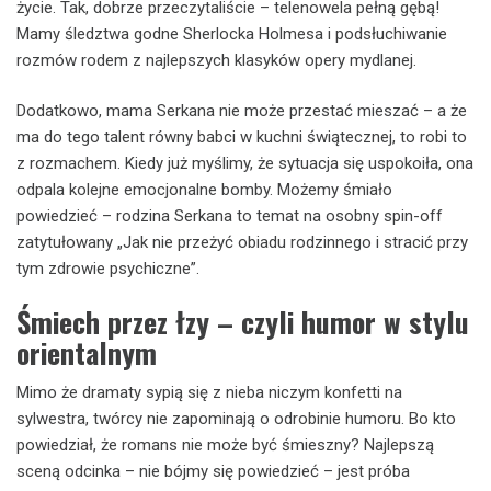
życie. Tak, dobrze przeczytaliście – telenowela pełną gębą!
Mamy śledztwa godne Sherlocka Holmesa i podsłuchiwanie
rozmów rodem z najlepszych klasyków opery mydlanej.
Dodatkowo, mama Serkana nie może przestać mieszać – a że
ma do tego talent równy babci w kuchni świątecznej, to robi to
z rozmachem. Kiedy już myślimy, że sytuacja się uspokoiła, ona
odpala kolejne emocjonalne bomby. Możemy śmiało
powiedzieć – rodzina Serkana to temat na osobny spin-off
zatytułowany „Jak nie przeżyć obiadu rodzinnego i stracić przy
tym zdrowie psychiczne”.
Śmiech przez łzy – czyli humor w stylu
orientalnym
Mimo że dramaty sypią się z nieba niczym konfetti na
sylwestra, twórcy nie zapominają o odrobinie humoru. Bo kto
powiedział, że romans nie może być śmieszny? Najlepszą
sceną odcinka – nie bójmy się powiedzieć – jest próba