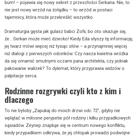
bum! – pojawia się nowy sekret z przeszłości Serkana. Nie, to
nie jest nowy wrzód na żołądku – to wrzód w postaci
tajemnicy, która może przekreślić wszystko.
Dramaturgia gęsta jak gulasz babci Zofii, bo oto okazuje się,
że… Serkan może mieć dziecko! Kiedy Eda słyszy tę informację,
jej twarz mówi więcej niż tysiąc słów – a przynajmniej więcej
niż dialogi z pierwszych odcinków. Czy nasza kwietna wróżka
da się omamić smutnymi oczami pana architekta, czy jednak
pakowanie walizek? To dylemat, który przyprawia widzów o
palpitacje serca.
Rodzinne rozgrywki czyli kto z kim i
dlaczego
To nie byłoby „Zapukaj do moich drzwi odc 72”, gdyby nie
wplątać w miłosne perypetie pół rodziny i kilku przypadkowych
sąsiadów. Zeynep znajduje się w centrum nowego konfliktu,
kiedy przypadkiem odkrywa, że jej chłopak prowadzi podwójne