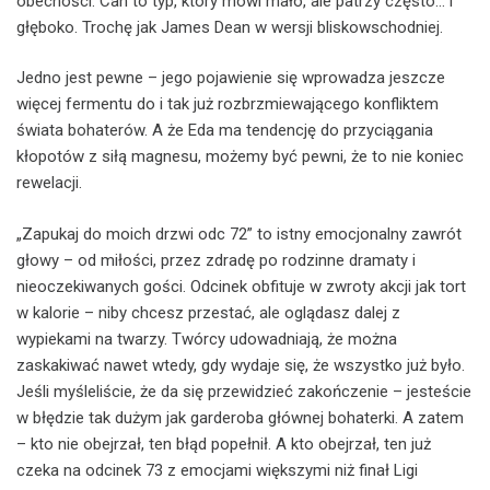
obecności. Can to typ, który mówi mało, ale patrzy często… i
głęboko. Trochę jak James Dean w wersji bliskowschodniej.
Jedno jest pewne – jego pojawienie się wprowadza jeszcze
więcej fermentu do i tak już rozbrzmiewającego konfliktem
świata bohaterów. A że Eda ma tendencję do przyciągania
kłopotów z siłą magnesu, możemy być pewni, że to nie koniec
rewelacji.
„Zapukaj do moich drzwi odc 72” to istny emocjonalny zawrót
głowy – od miłości, przez zdradę po rodzinne dramaty i
nieoczekiwanych gości. Odcinek obfituje w zwroty akcji jak tort
w kalorie – niby chcesz przestać, ale oglądasz dalej z
wypiekami na twarzy. Twórcy udowadniają, że można
zaskakiwać nawet wtedy, gdy wydaje się, że wszystko już było.
Jeśli myśleliście, że da się przewidzieć zakończenie – jesteście
w błędzie tak dużym jak garderoba głównej bohaterki. A zatem
– kto nie obejrzał, ten błąd popełnił. A kto obejrzał, ten już
czeka na odcinek 73 z emocjami większymi niż finał Ligi