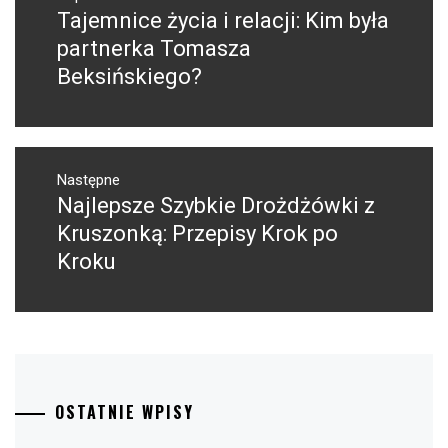
wpisu
Tajemnice życia i relacji: Kim była
Poprzedni
wpis:
partnerka Tomasza
Beksińskiego?
Następne
Najlepsze Szybkie Drożdżówki z
Następny
post:
Kruszonką: Przepisy Krok po
Kroku
OSTATNIE WPISY