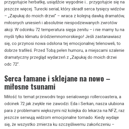
przygotujcie herbatkę, usiądźcie wygodnie i… przygotujcie się na
jeszcze więcej. Turecki serial, który skradł serca tysięcy widzów
– „Zapukaj do moich drzwi” – wraca z kolejną dawką dramatów,
miłosnych uniesień i absolutnie niespodziewanych zwrotów
akcji. W odcinku 72 temperatura sięga zenitu – i nie mamy tu na
myśli tylko klimatu śródziemnomorskiego! Jeśli zastanawiasz
się, co przynosi nowa odsłona tej emocjonalnej telenoweli, to
dobrze trafiłeś. Przed Tobą pełen humoru, a miejscami szalenie
dramatyczny przegląd wydarzeń z „Zapukaj do moich drzwi
odc 72”.
Serca łamane i sklejane na nowo –
miłosne tsunami
Miłość to temat przewodni tego serialowego rollercoastera, a
odcinek 72 jak zwykle nie zawodzi. Eda i Serkan, nasza ulubiona
para z problemami większymi niż kolejka do lekarza na NFZ, raz
jeszcze serwują widzom emocjonalne tornado. Kiedy wydaje
się, że wszystko zmierza ku szczęśliwemu zakończeniu –