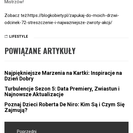
Mistrzów!
Zobacz też:https://blogkobiety.pl/zapukaj-do-moich-drzwi-
odcinek-72-streszczenie-i-najwazniejsze-zwroty-akcji/
LIFESTYLE
POWIĄZANE ARTYKUŁY
Najpiękniejsze Marzenia na Kartki: Inspiracje na
Dzień Dobry
Turbulencje Sezon 5: Data Premiery, Zwiastun i
Najnowsze Aktualizacje
Poznaj Dzieci Roberta De Niro: Kim Są i Czym Się
Zajmują?
Nawigacja
Poprzedni