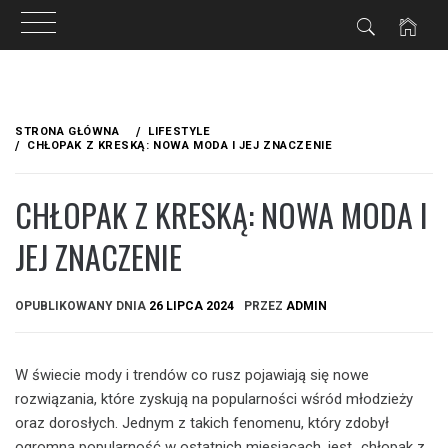
Przejdź
do
STRONA GŁÓWNA
LIFESTYLE
treści
CHŁOPAK Z KRESKĄ: NOWA MODA I JEJ ZNACZENIE
CHŁOPAK Z KRESKĄ: NOWA MODA I
JEJ ZNACZENIE
OPUBLIKOWANY DNIA
26 LIPCA 2024
PRZEZ
ADMIN
W świecie mody i trendów co rusz pojawiają się nowe
rozwiązania, które zyskują na popularności wśród młodzieży
oraz dorosłych. Jednym z takich fenomenu, który zdobył
ogromną popularność w ostatnich miesiącach, jest „chłopak z