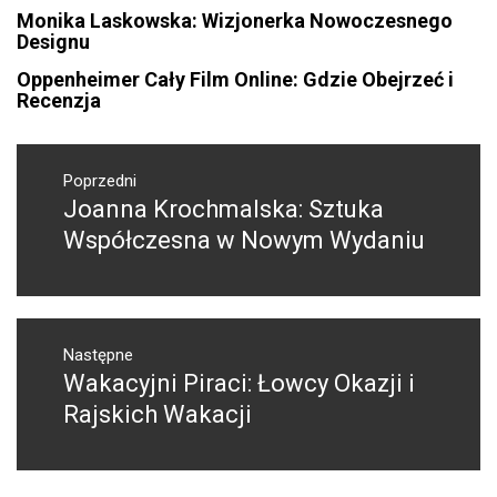
Monika Laskowska: Wizjonerka Nowoczesnego
Designu
Oppenheimer Cały Film Online: Gdzie Obejrzeć i
Recenzja
Nawigacja
wpisu
Poprzedni
Joanna Krochmalska: Sztuka
Poprzedni
wpis:
Współczesna w Nowym Wydaniu
Następne
Wakacyjni Piraci: Łowcy Okazji i
Następny
post:
Rajskich Wakacji