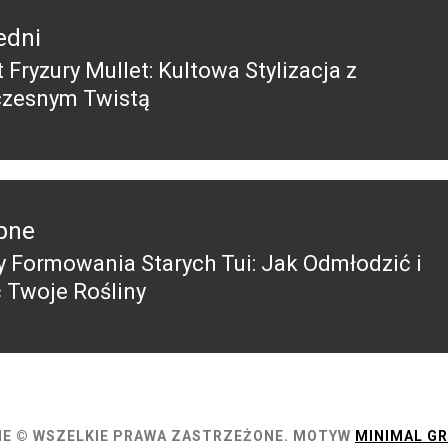
edni
 Fryzury Mullet: Kultowa Stylizacja z
edni
zesnym Twistą
pne
y Formowania Starych Tui: Jak Odmłodzić i
pny
 Twoje Rośliny
E © WSZELKIE PRAWA ZASTRZEŻONE.
MOTYW
MINIMAL GR