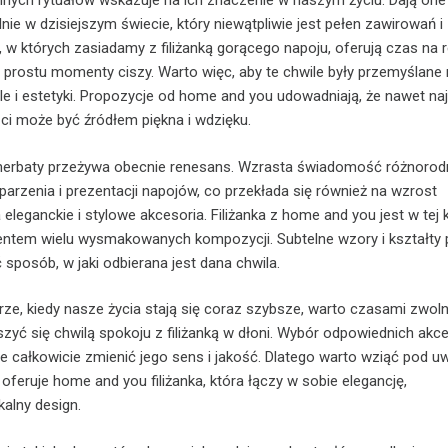
nych rytuałów wskazuje na ich znaczenie w naszym życiu. Dają one
ólnie w dzisiejszym świecie, który niewątpliwie jest pełen zawirowań i
 w których zasiadamy z filiżanką gorącego napoju, oferują czas na re
o prostu momenty ciszy. Warto więc, aby te chwile były przemyślane n
e i estetyki. Propozycje od home and you udowadniają, że nawet na
i może być źródłem piękna i wdzięku.
i herbaty przeżywa obecnie renesans. Wzrasta świadomość różnorod
rzenia i prezentacji napojów, co przekłada się również na wzrost
leganckie i stylowe akcesoria. Filiżanka z home and you jest w tej 
ntem wielu wysmakowanych kompozycji. Subtelne wzory i kształty p
 sposób, w jaki odbierana jest dana chwila.
e, kiedy nasze życia stają się coraz szybsze, warto czasami zwoln
eszyć się chwilą spokoju z filiżanką w dłoni. Wybór odpowiednich akc
e całkowicie zmienić jego sens i jakość. Dlatego warto wziąć pod u
 oferuje home and you filiżanka, która łączy w sobie elegancję,
kalny design.