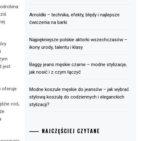
 odrobina
ziś
Arnoldki – technika, efekty, błędy i najlepsze
nej
ćwiczenia na barki
Najpiękniejsze polskie aktorki wszechczasów –
tóry
ikony urody, talentu i klasy
i
Czym
Baggy jeans męskie czarne – modne stylizacje,
 jest
jak nosić i z czym łączyć
 oferuje
Modne koszule męskie do jeansów – jak wybrać
stylową koszulę do codziennych i eleganckich
dzie coś,
stylizacji?
 że
a
NAJCZĘŚCIEJ CZYTANE