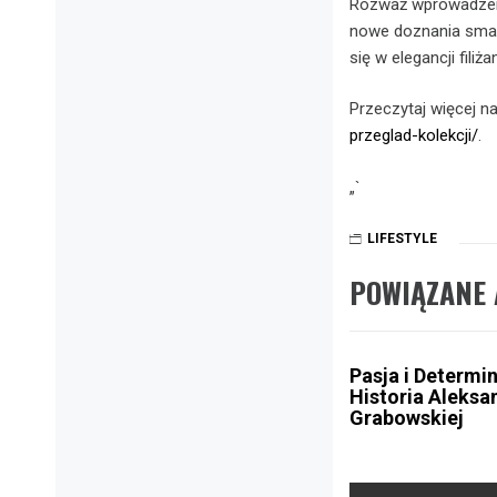
Rozważ wprowadzenie
nowe doznania smako
się w elegancji fili
Przeczytaj więcej n
przeglad-kolekcji/
.
„`
LIFESTYLE
POWIĄZANE 
Pasja i Determin
Historia Aleksa
Grabowskiej
Nawigacja