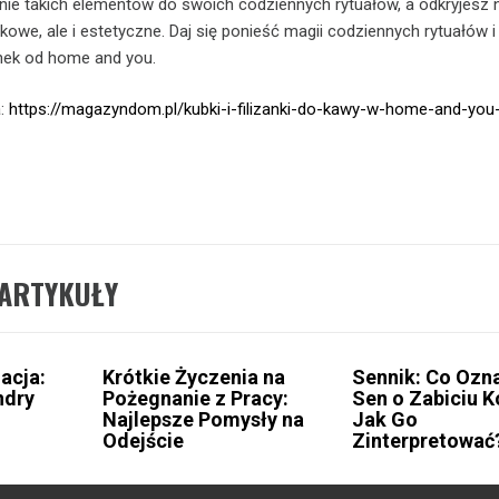
 takich elementów do swoich codziennych rytuałów, a odkryjesz ni
we, ale i estetyczne. Daj się ponieść magii codziennych rytuałów i
żanek od home and you.
a:
https://magazyndom.pl/kubki-i-filizanki-do-kawy-w-home-and-you
ARTYKUŁY
acja:
Krótkie Życzenia na
Sennik: Co Ozn
ndry
Pożegnanie z Pracy:
Sen o Zabiciu K
Najlepsze Pomysły na
Jak Go
Odejście
Zinterpretować