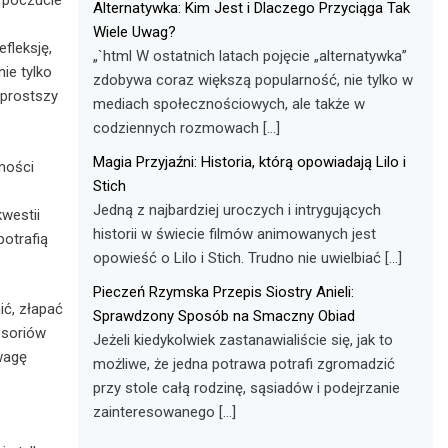
 poczucie
Alternatywka: Kim Jest i Dlaczego Przyciąga Tak
Wiele Uwag?
fleksję,
„`html W ostatnich latach pojęcie „alternatywka”
ie tylko
zdobywa coraz większą popularność, nie tylko w
jprostszy
mediach społecznościowych, ale także w
codziennych rozmowach […]
Magia Przyjaźni: Historia, którą opowiadają Lilo i
ności
Stich
Jedną z najbardziej uroczych i intrygujących
kwestii
historii w świecie filmów animowanych jest
otrafią
opowieść o Lilo i Stich. Trudno nie uwielbiać […]
Pieczeń Rzymska Przepis Siostry Anieli:
ić, złapać
Sprawdzony Sposób na Smaczny Obiad
esoriów
Jeżeli kiedykolwiek zastanawialiście się, jak to
wagę
możliwe, że jedna potrawa potrafi zgromadzić
przy stole całą rodzinę, sąsiadów i podejrzanie
zainteresowanego […]