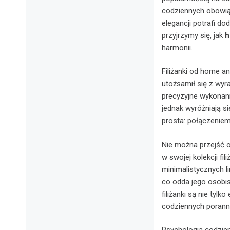
codziennych obowiąz
elegancji potrafi d
przyjrzymy się, jak
h
harmonii.
Filiżanki od home an
utożsamił się z wyra
precyzyjne wykonani
jednak wyróżniają s
prosta: połączenie
Nie można przejść o
w swojej kolekcji f
minimalistycznych l
co odda jego osobis
filiżanki są nie tylk
codziennych porann