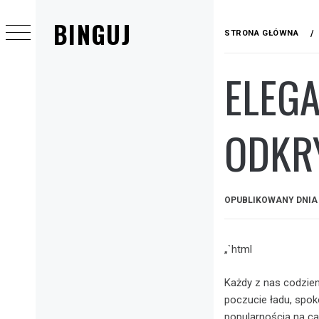
Przejdź
BINGUJ
do
STRONA GŁÓWNA
treści
ELEG
Menu
główne
ODKRY
OPUBLIKOWANY DNI
„`html
Każdy z nas codzien
poczucie ładu, spoko
popularnością na ca