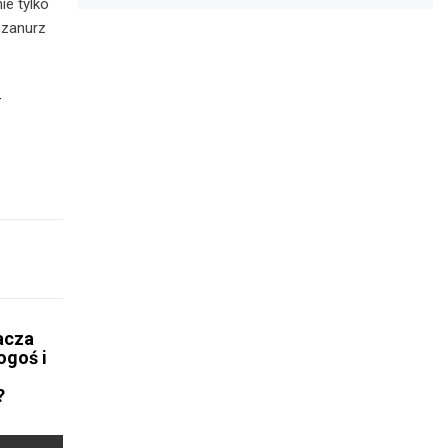
e tylko
 zanurz
-
acza
ogoś i
?