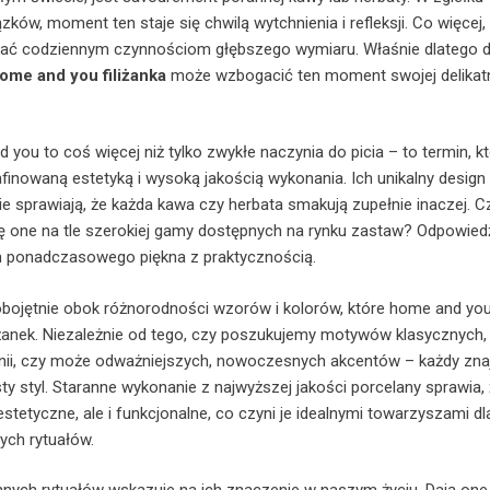
ków, moment ten staje się chwilą wytchnienia i refleksji. Co więcej,
odać codziennym czynnościom głębszego wymiaru. Właśnie dlatego d
ome and you filiżanka
może wzbogacić ten moment swojej delikat
d you to coś więcej niż tylko zwykłe naczynia do picia – to termin, k
finowaną estetyką i wysoką jakością wykonania. Ich unikalny design 
e sprawiają, że każda kawa czy herbata smakują zupełnie inaczej. 
ię one na tle szerokiej gamy dostępnych na rynku zastaw? Odpowiedź
m ponadczasowego piękna z praktycznością.
bojętnie obok różnorodności wzorów i kolorów, które home and you
iliżanek. Niezależnie od tego, czy poszukujemy motywów klasycznych,
inii, czy może odważniejszych, nowoczesnych akcentów – każdy znaj
ty styl. Staranne wykonanie z najwyższej jakości porcelany sprawia,
o estetyczne, ale i funkcjonalne, co czyni je idealnymi towarzyszami dl
ych rytuałów.