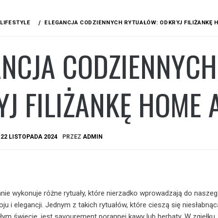
LIFESTYLE
ELEGANCJA CODZIENNYCH RYTUAŁÓW: ODKRYJ FILIŻANKĘ 
ANCJA CODZIENNYCH
J FILIŻANKĘ HOME 
A
22 LISTOPADA 2024
PRZEZ
ADMIN
nie wykonuje różne rytuały, które nierzadko wprowadzają do naszeg
ju i elegancji. Jednym z takich rytuałów, które cieszą się niesłabnąc
łym świecie, jest savourement porannej kawy lub herbaty. W zgiełku