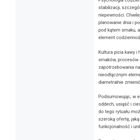
Psychologia codzien
stabilizacji, szczeg
niepewności. Chwile,
planowanie dnia i p
pod kątem smaku, al
element codziennośc
Kultura picia kawy 
smaków, procesów pa
zapotrzebowania na e
nieodłącznym eleme
diametralnie zmienić
Podsumowując, w erz
oddech, usiąść i ci
do tego rytuału moż
szeroką ofertę, jaką
funkcjonalność i uni