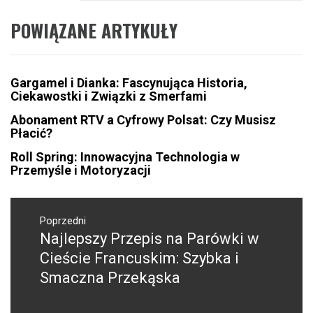
POWIĄZANE ARTYKUŁY
Gargamel i Dianka: Fascynująca Historia,
Ciekawostki i Związki z Smerfami
Abonament RTV a Cyfrowy Polsat: Czy Musisz
Płacić?
Roll Spring: Innowacyjna Technologia w
Przemyśle i Motoryzacji
Nawigacja
wpisu
Poprzedni
Najlepszy Przepis na Parówki w
Poprzedni
wpis:
Cieście Francuskim: Szybka i
Smaczna Przekąska