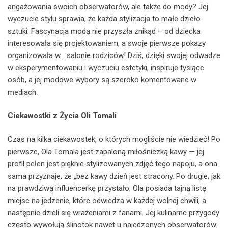
angażowania swoich obserwatorów, ale także do mody? Jej
wyczucie stylu sprawia, że każda stylizacja to małe dzieło
sztuki. Fascynacja modą nie przyszła znikąd – od dziecka
interesowała się projektowaniem, a swoje pierwsze pokazy
organizowała w… salonie rodziców! Dziś, dzięki swojej odwadze
w eksperymentowaniu i wyczuciu estetyki, inspiruje tysiące
osób, a jej modowe wybory są szeroko komentowane w
mediach.
Ciekawostki z Życia Oli Tomali
Czas na kilka ciekawostek, o których mogliście nie wiedzieć! Po
pierwsze, Ola Tomala jest zapaloną miłośniczką kawy — jej
profil pełen jest pięknie stylizowanych zdjęć tego napoju, a ona
sama przyznaje, że „bez kawy dzień jest stracony. Po drugie, jak
na prawdziwą influencerkę przystało, Ola posiada tajną listę
miejsc na jedzenie, które odwiedza w każdej wolnej chwili, a
następnie dzieli się wrażeniami z fanami. Jej kulinarne przygody
często wywołują ślinotok nawet u najedzonych obserwatorów.