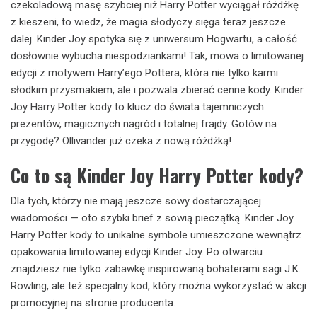
czekoladową masę szybciej niż Harry Potter wyciągał różdżkę
z kieszeni, to wiedz, że magia słodyczy sięga teraz jeszcze
dalej. Kinder Joy spotyka się z uniwersum Hogwartu, a całość
dosłownie wybucha niespodziankami! Tak, mowa o limitowanej
edycji z motywem Harry’ego Pottera, która nie tylko karmi
słodkim przysmakiem, ale i pozwala zbierać cenne kody. Kinder
Joy Harry Potter kody to klucz do świata tajemniczych
prezentów, magicznych nagród i totalnej frajdy. Gotów na
przygodę? Ollivander już czeka z nową różdżką!
Co to są Kinder Joy Harry Potter kody?
Dla tych, którzy nie mają jeszcze sowy dostarczającej
wiadomości — oto szybki brief z sowią pieczątką. Kinder Joy
Harry Potter kody to unikalne symbole umieszczone wewnątrz
opakowania limitowanej edycji Kinder Joy. Po otwarciu
znajdziesz nie tylko zabawkę inspirowaną bohaterami sagi J.K.
Rowling, ale też specjalny kod, który można wykorzystać w akcji
promocyjnej na stronie producenta.