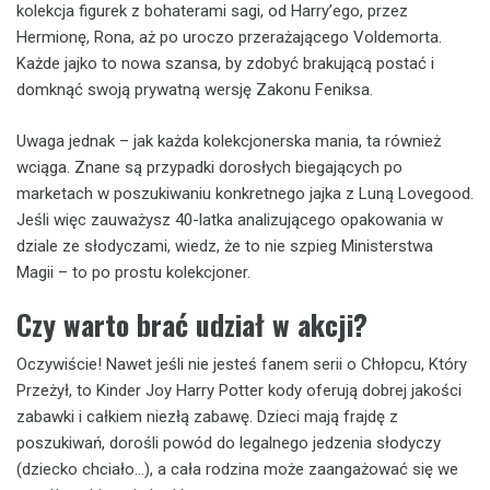
kolekcja figurek z bohaterami sagi, od Harry’ego, przez
Hermionę, Rona, aż po uroczo przerażającego Voldemorta.
Każde jajko to nowa szansa, by zdobyć brakującą postać i
domknąć swoją prywatną wersję Zakonu Feniksa.
Uwaga jednak – jak każda kolekcjonerska mania, ta również
wciąga. Znane są przypadki dorosłych biegających po
marketach w poszukiwaniu konkretnego jajka z Luną Lovegood.
Jeśli więc zauważysz 40-latka analizującego opakowania w
dziale ze słodyczami, wiedz, że to nie szpieg Ministerstwa
Magii – to po prostu kolekcjoner.
Czy warto brać udział w akcji?
Oczywiście! Nawet jeśli nie jesteś fanem serii o Chłopcu, Który
Przeżył, to Kinder Joy Harry Potter kody oferują dobrej jakości
zabawki i całkiem niezłą zabawę. Dzieci mają frajdę z
poszukiwań, dorośli powód do legalnego jedzenia słodyczy
(dziecko chciało…), a cała rodzina może zaangażować się we