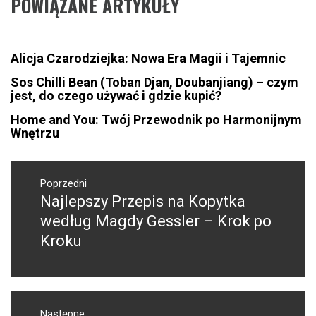
POWIĄZANE ARTYKUŁY
Alicja Czarodziejka: Nowa Era Magii i Tajemnic
Sos Chilli Bean (Toban Djan, Doubanjiang) – czym
jest, do czego używać i gdzie kupić?
Home and You: Twój Przewodnik po Harmonijnym
Wnętrzu
Nawigacja
wpisu
Poprzedni
Najlepszy Przepis na Kopytka
Poprzedni
wpis:
według Magdy Gessler – Krok po
Kroku
Następne