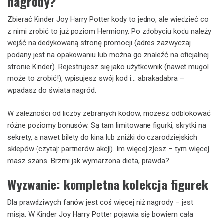
nagrody?
Zbierać Kinder Joy Harry Potter kody to jedno, ale wiedzieć co
z nimi zrobić to już poziom Hermiony. Po zdobyciu kodu należy
wejść na dedykowaną stronę promocji (adres zazwyczaj
podany jest na opakowaniu lub można go znaleźć na oficjalnej
stronie Kinder). Rejestrujesz się jako użytkownik (nawet mugol
może to zrobić!), wpisujesz swój kod i… abrakadabra –
wpadasz do świata nagród.
W zależności od liczby zebranych kodów, możesz odblokować
różne poziomy bonusów. Są tam limitowane figurki, skrytki na
sekrety, a nawet bilety do kina lub zniżki do czarodziejskich
sklepów (czytaj: partnerów akcji). Im więcej zjesz – tym więcej
masz szans. Brzmi jak wymarzona dieta, prawda?
Wyzwanie: kompletna kolekcja figurek
Dla prawdziwych fanów jest coś więcej niż nagrody – jest
misja. W Kinder Joy Harry Potter pojawia się bowiem cała