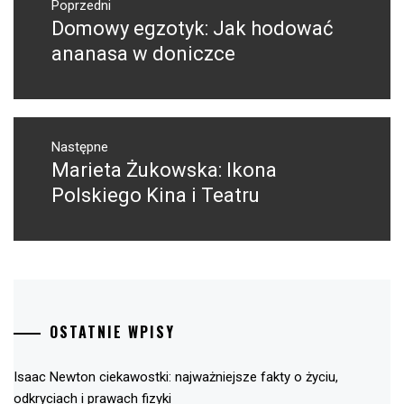
wpisu
Poprzedni
Domowy egzotyk: Jak hodować
Poprzedni
wpis:
ananasa w doniczce
Następne
Marieta Żukowska: Ikona
Następny
post:
Polskiego Kina i Teatru
OSTATNIE WPISY
Isaac Newton ciekawostki: najważniejsze fakty o życiu,
odkryciach i prawach fizyki